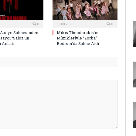
0
06.08.2026
0
 Atölye Sahnesinden
Mikis Theodorakis’in
saygı “Saloz’un
Müzikleriyle “Zorba”
 Anlattı
Bodrum’da Sahne Aldı