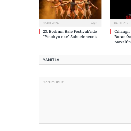
06.08.2026
0
06.08.2026
23. Bodrum Bale Festivali’nde
Cihangir
“Pinokyo.exe” Sahnelenecek
Boran Öz
Mavalı”nı
YANITLA