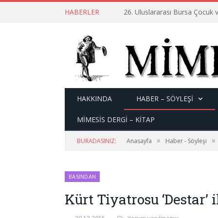
HABERLER
26. Uluslararası Bursa Çocuk v
HAKKINDA
HABER – SÖYLEŞI
MİMESİS DERGİ – KİTAP
»
»
BURADASINIZ:
Anasayfa
Haber - Söyleşi
BASINDAN
Kürt Tiyatrosu ‘Destar’ i