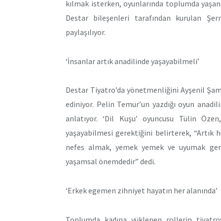
kılmak isterken, oyunlarında toplumda yaşana
Destar bileşenleri tarafından kurulan Şer
paylaşılıyor.
‘İnsanlar artık anadilinde yaşayabilmeli’
Destar Tiyatro’da yönetmenliğini Ayşenil Şam
ediniyor. Pelin Temur’un yazdığı oyun anadilin
anlatıyor. ‘Dil Kuşu’ oyuncusu Tülin Özen
yaşayabilmesi gerektiğini belirterek, “Artık
nefes almak, yemek yemek ve uyumak gereki
yaşamsal önemdedir” dedi.
‘Erkek egemen zihniyet hayatın her alanında’
Toplumda kadına yüklenen rollerin tiyatroy