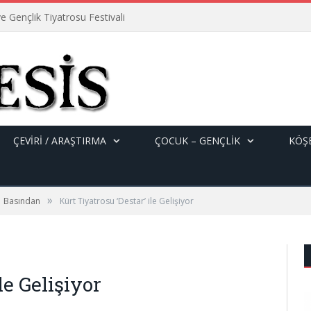
e Gençlik Tiyatrosu Festivali
ÇEVİRİ / ARAŞTIRMA
ÇOCUK – GENÇLIK
KÖŞE
»
Basından
Kürt Tiyatrosu ‘Destar’ ile Gelişiyor
le Gelişiyor