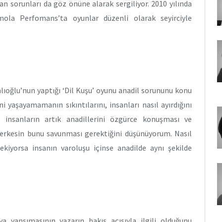
n sorunları da göz önüne alarak sergiliyor. 2010 yılında
mola Perfomans’ta oyunlar düzenli olarak seyirciyle
lıoğlu’nun yaptığı ‘Dil Kuşu’ oyunu anadil sorununu konu
i yaşayamamanın sıkıntılarını, insanları nasıl ayırdığını
, insanların artık anadillerini özgürce konuşması ve
 herkesin bunu savunması gerektiğini düşünüyorum. Nasıl
yorsa insanın varoluşu içinse anadilde aynı şekilde
a yansımasının yazarın bakış açısıyla ilgili olduğunu