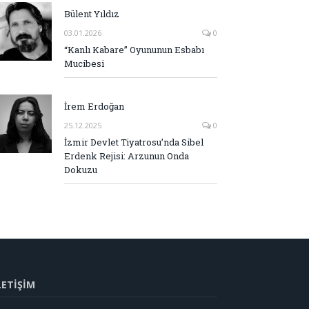
Bülent Yıldız
03.01.2026
0
“Kanlı Kabare” Oyununun Esbabı
Mucibesi
İrem Erdoğan
25.12.2025
0
İzmir Devlet Tiyatrosu’nda Sibel
Erdenk Rejisi: Arzunun Onda
Dokuzu
LETİŞİM