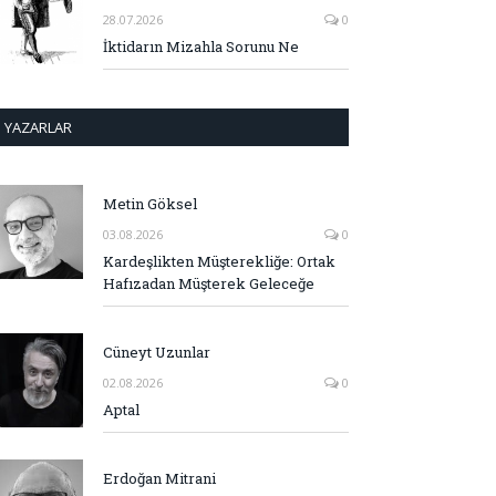
28.07.2026
0
İktidarın Mizahla Sorunu Ne
YAZARLAR
Metin Göksel
03.08.2026
0
Kardeşlikten Müşterekliğe: Ortak
Hafızadan Müşterek Geleceğe
Cüneyt Uzunlar
02.08.2026
0
Aptal
Erdoğan Mitrani