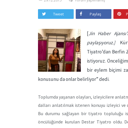
29.12.2015
Yorum yapılmamış
Tweet
Paylaş
P
[
Jin Haber Ajansı’
paylaşıyoruz.]
Kürt 
Tiyatro’dan Berfin
istiyoruz. Önceliği
bir eylem biçimi za
konusunu da onlar belirliyor” dedi.
Toplumda yaşanan olayları, izleyicilere anla
dalları anlatılmak istenen konuyu izleyici ve di
Bu durumu sağlayan bir tiyatro topluluğu is
öncülüğünde kurulan Destar Tiyatro oldu. De