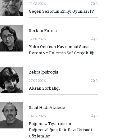
02.08.2026
0
Geçen Sezonun En İyi Oyunları IV
Serkan Fırtına
02.08.2026
0
Yoko Ono’nun Kavramsal Sanat
Evreni ve Eylemin Saf Gerçekliği
Zehra İpşiroğlu
27.07.2026
0
Akran Zorbalığı
Sacit Hadi Akdede
14.07.2026
0
Bağımsız Tiyatroların
Bağımsızlığına Dair Bazı İktisadi
Gözlemler