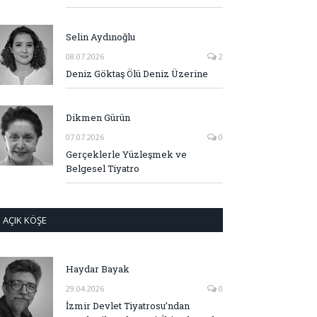
Selin Aydınoğlu
08.07.2026
2
Deniz Göktaş Ölü Deniz Üzerine
Dikmen Gürün
07.07.2026
0
Gerçeklerle Yüzleşmek ve
Belgesel Tiyatro
AÇIK KÖŞE
Haydar Bayak
29.04.2026
0
İzmir Devlet Tiyatrosu’ndan