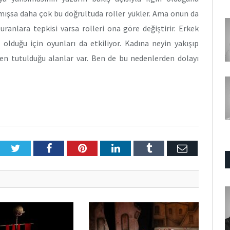
mışsa daha çok bu doğrultuda roller yükler. Ama onun da
ranlara tepkisi varsa rolleri ona göre değiştirir. Erkek
olduğu için oyunları da etkiliyor. Kadına neyin yakışıp
lgen tutulduğu alanlar var. Ben de bu nedenlerden dolayı
Twitter
Facebook
Pinterest
LinkedIn
Tumblr
E-
Posta