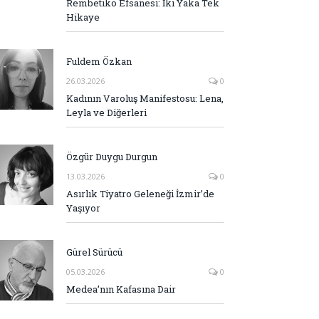
Rembetiko Efsanesi: İki Yaka Tek
Hikaye
Fuldem Özkan
26.03.2026
0
Kadının Varoluş Manifestosu: Lena,
Leyla ve Diğerleri
Özgür Duygu Durgun
13.03.2026
0
Asırlık Tiyatro Geleneği İzmir’de
Yaşıyor
Gürel Sürücü
05.03.2026
0
Medea’nın Kafasına Dair