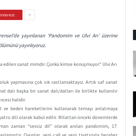
+
interest
ensel’de yayınlanan ‘Pandomim ve Ulvi Arı’ üzerine
bölümünü yayınlıyoruz.
ra edilen sanat mimdir. Çünkü kimse konuşmuyor.” Ulvi Arı
toluk yapmasına çok sık rastlamaktayız. Artık saf sanat
 dalı başka bir sanat dalı/dalları ile birlikte kullanılır
cesi halidir.
l ve beden hareketlerini kullanarak temayı anlatmaya
yatro dili olarak kabul edilir. Milattan önceki dönemlerde
aman zaman “sessiz dil” olarak anılan pandomim, 17.
aşlamıştır. Oyunlar, yeni çağ ve yeni tiyatroyla beraber