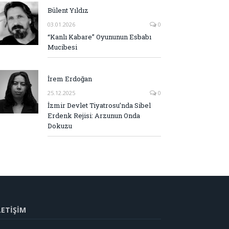
Bülent Yıldız
03.01.2026
0
“Kanlı Kabare” Oyununun Esbabı
Mucibesi
İrem Erdoğan
25.12.2025
0
İzmir Devlet Tiyatrosu’nda Sibel
Erdenk Rejisi: Arzunun Onda
Dokuzu
LETİŞİM