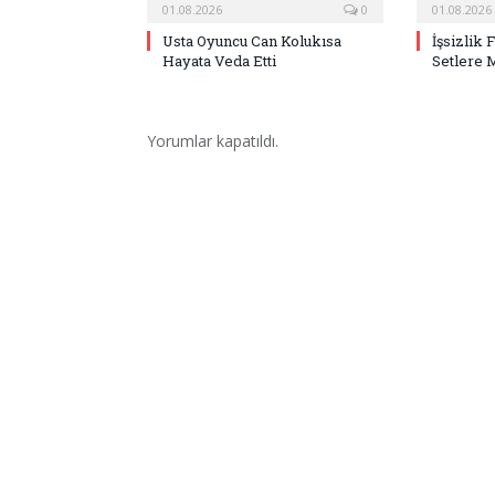
01.08.2026
0
01.08.2026
Usta Oyuncu Can Kolukısa
İşsizlik 
Hayata Veda Etti
Setlere 
Yorumlar kapatıldı.