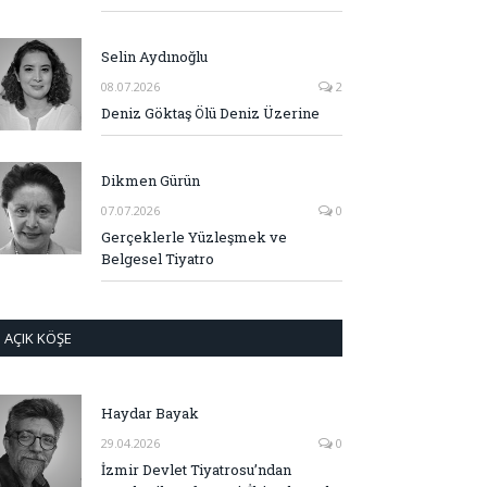
Selin Aydınoğlu
08.07.2026
2
Deniz Göktaş Ölü Deniz Üzerine
Dikmen Gürün
07.07.2026
0
Gerçeklerle Yüzleşmek ve
Belgesel Tiyatro
AÇIK KÖŞE
Haydar Bayak
29.04.2026
0
İzmir Devlet Tiyatrosu’ndan