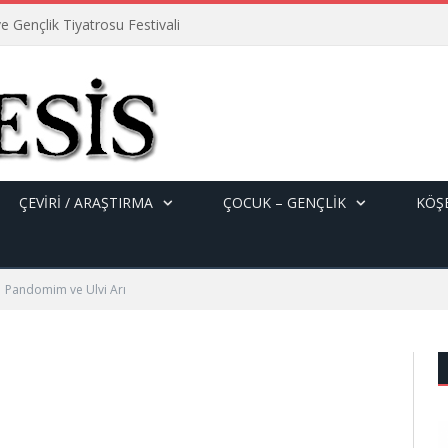
e Gençlik Tiyatrosu Festivali
ÇEVİRİ / ARAŞTIRMA
ÇOCUK – GENÇLIK
KÖŞE
Pandomim ve Ulvi Arı