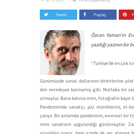
01.12.2015
Yorum yapılmamış
Tweet
Paylaş
P
Özcan Yaman’ın Evr
yazdığı yazının bir 
“Türkiye’de en çok ic
Günümüzde sanat dallarının birbirlerine pla
dalı neredeyse kalmamış gibi. Mutlaka bir sanat
olmuştur. Bana kalırsa mim, fotoğrafın kayıt ön
Pandomimde sanatçı, yüz mimiklerini, el-ko
çalışır. Bir anlamda pandomim, evrensel bir ti
mim sanatının uygulandığı görülmüştür. Z
yüzyıldan sonra, bale içinde de yer almaya b