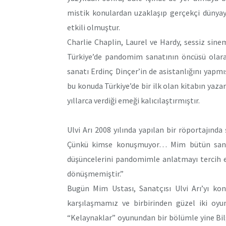
mistik konulardan uzaklaşıp gerçekçi dünyaya
etkili olmuştur.
Charlie Chaplin, Laurel ve Hardy, sessiz sin
Türkiye’de pandomim sanatının öncüsü olarak
sanatı Erdinç Dinçer’in de asistanlığını yapmı
bu konuda Türkiye’de bir ilk olan kitabın yaz
yıllarca verdiği emeği kalıcılaştırmıştır.
Ulvi Arı 2008 yılında yapılan bir röportajında
Çünkü kimse konuşmuyor… Mim bütün sanat d
düşüncelerini pandomimle anlatmayı tercih e
dönüşmemiştir.”
Bugün Mim Ustası, Sanatçısı Ulvi Arı’yı ko
karşılaşmamız ve birbirinden güzel iki oy
“Kelaynaklar” oyunundan bir bölümle yine Bil