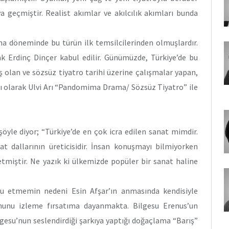
 geçmiştir. Realist akımlar ve akılcılık akımları bunda
ema döneminde bu türün ilk temsilcilerinden olmuşlardır.
 Erdinç Dinçer kabul edilir. Günümüzde, Türkiye’de bu
ş olan ve sözsüz tiyatro tarihi üzerine çalışmalar yapan,
arı olarak Ulvi Arı “Pandomima Drama/ Sözsüz Tiyatro” ile
 şöyle diyor; “Türkiye’de en çok icra edilen sanat mimdir.
allarının üreticisidir. İnsan konuşmayı bilmiyorken
tmiştir. Ne yazık ki ülkemizde popüler bir sanat haline
nu etmemin nedeni Esin Afşar’ın anmasında kendisiyle
ununu izleme fırsatıma dayanmakta. Bilgesu Erenus’un
gesu’nun seslendirdiği şarkıya yaptığı doğaçlama “Barış”