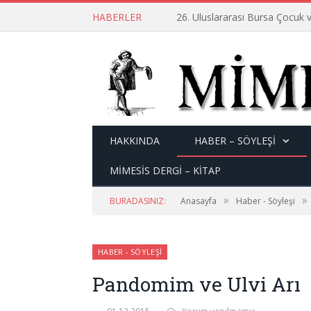
HABERLER
26. Uluslararası Bursa Çocuk v
HAKKINDA
HABER – SÖYLEŞI
MİMESİS DERGİ – KİTAP
»
»
BURADASINIZ:
Anasayfa
Haber - Söyleşi
HABER - SÖYLEŞI
Pandomim ve Ulvi Arı