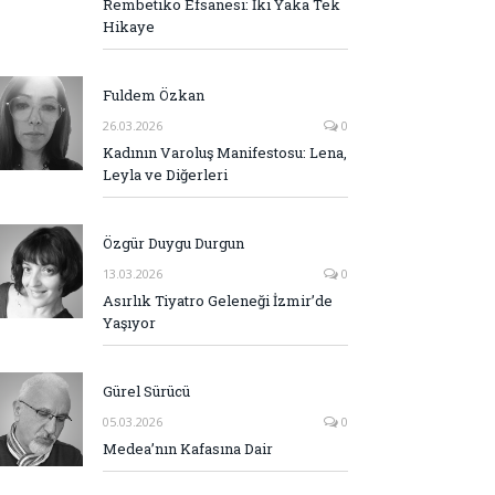
Rembetiko Efsanesi: İki Yaka Tek
Hikaye
Fuldem Özkan
26.03.2026
0
Kadının Varoluş Manifestosu: Lena,
Leyla ve Diğerleri
Özgür Duygu Durgun
13.03.2026
0
Asırlık Tiyatro Geleneği İzmir’de
Yaşıyor
Gürel Sürücü
05.03.2026
0
Medea’nın Kafasına Dair