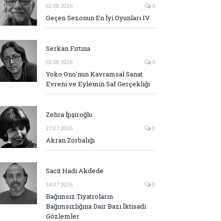
02.08.2026
0
Geçen Sezonun En İyi Oyunları IV
Serkan Fırtına
02.08.2026
0
Yoko Ono’nun Kavramsal Sanat
Evreni ve Eylemin Saf Gerçekliği
Zehra İpşiroğlu
27.07.2026
0
Akran Zorbalığı
Sacit Hadi Akdede
14.07.2026
0
Bağımsız Tiyatroların
Bağımsızlığına Dair Bazı İktisadi
Gözlemler