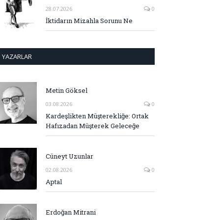
28.07.2026
0
İktidarın Mizahla Sorunu Ne
YAZARLAR
Metin Göksel
03.08.2026
0
Kardeşlikten Müşterekliğe: Ortak
Hafızadan Müşterek Geleceğe
Cüneyt Uzunlar
02.08.2026
0
Aptal
Erdoğan Mitrani