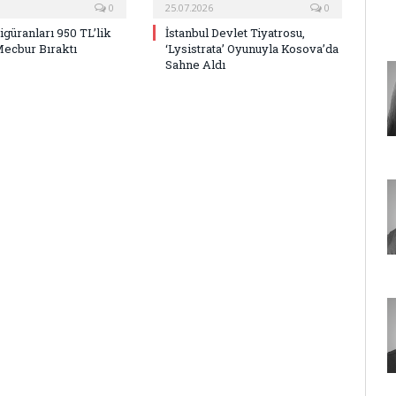
0
25.07.2026
0
Figüranları 950 TL’lik
İstanbul Devlet Tiyatrosu,
Mecbur Bıraktı
‘Lysistrata’ Oyunuyla Kosova’da
Sahne Aldı