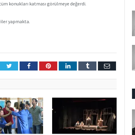
 tüm konukları katması görülmeye değerdi.
eriler yapmakta.
Twitter
Facebook
Pinterest
LinkedIn
Tumblr
E-
Posta