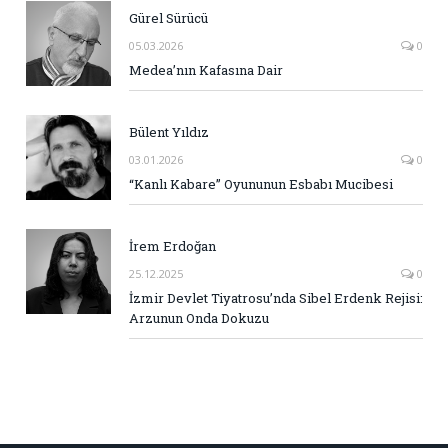
Gürel Sürücü
05.03.2026
0
Medea’nın Kafasına Dair
Bülent Yıldız
03.01.2026
0
“Kanlı Kabare” Oyununun Esbabı Mucibesi
İrem Erdoğan
25.12.2025
0
İzmir Devlet Tiyatrosu’nda Sibel Erdenk Rejisi:
Arzunun Onda Dokuzu