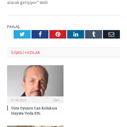
alarak gelişiyor” dedi.
PAYLAŞ.
Twitter
Facebook
Pinterest
LinkedIn
Tumblr
E-
Posta
ILIŞKILI
YAZILAR
01.08.2026
0
Usta Oyuncu Can Kolukısa
Hayata Veda Etti