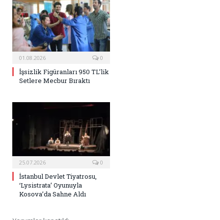
01.08.2026
0
İşsizlik Figüranları 950 TL’lik
Setlere Mecbur Bıraktı
25.07.2026
0
İstanbul Devlet Tiyatrosu,
‘Lysistrata’ Oyunuyla
Kosova’da Sahne Aldı