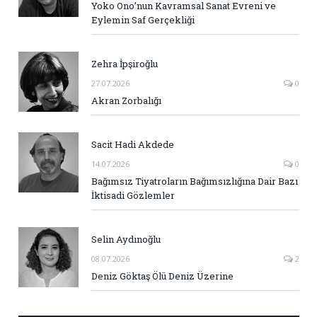
Yoko Ono’nun Kavramsal Sanat Evreni ve
Eylemin Saf Gerçekliği
Zehra İpşiroğlu
27.07.2026
0
Akran Zorbalığı
Sacit Hadi Akdede
14.07.2026
0
Bağımsız Tiyatroların Bağımsızlığına Dair Bazı
İktisadi Gözlemler
Selin Aydınoğlu
08.07.2026
2
Deniz Göktaş Ölü Deniz Üzerine