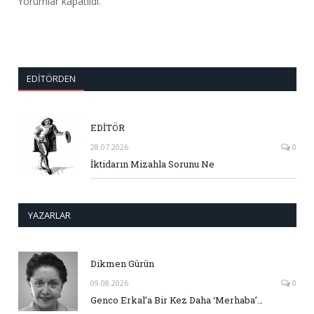
Yorumlar kapatıldı.
EDITÖRDEN
EDİTÖR
28.07.2026
0
İktidarın Mizahla Sorunu Ne
YAZARLAR
Dikmen Gürün
09.08.2026
0
Genco Erkal’a Bir Kez Daha ‘Merhaba’…