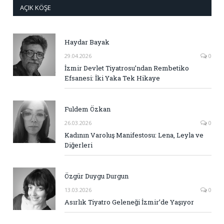
AÇIK KÖŞE
Haydar Bayak
29.04.2026
0
İzmir Devlet Tiyatrosu’ndan Rembetiko
Efsanesi: İki Yaka Tek Hikaye
Fuldem Özkan
26.03.2026
0
Kadının Varoluş Manifestosu: Lena, Leyla ve
Diğerleri
Özgür Duygu Durgun
13.03.2026
0
Asırlık Tiyatro Geleneği İzmir’de Yaşıyor