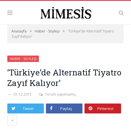
»
»
Anasayfa
Haber - Söyleşi
‘Türkiye’de Alternatif Tiyatro
Zayıf Kalıyor’
HABER - SÖYLEŞI
‘Türkiye’de Alternatif Tiyatro
Zayıf Kalıyor’
01.12.2015
Yorum yapılmamış
Tweet
Paylaş
Pinterest
+