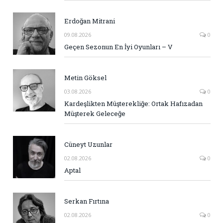
Erdoğan Mitrani
09.08.2026
0
Geçen Sezonun En İyi Oyunları – V
Metin Göksel
03.08.2026
0
Kardeşlikten Müşterekliğe: Ortak Hafızadan
Müşterek Geleceğe
Cüneyt Uzunlar
02.08.2026
0
Aptal
Serkan Fırtına
02.08.2026
0