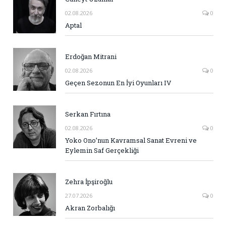
02.08.2026
0
Aptal
Erdoğan Mitrani
02.08.2026
0
Geçen Sezonun En İyi Oyunları IV
Serkan Fırtına
02.08.2026
0
Yoko Ono’nun Kavramsal Sanat Evreni ve
Eylemin Saf Gerçekliği
Zehra İpşiroğlu
27.07.2026
0
Akran Zorbalığı