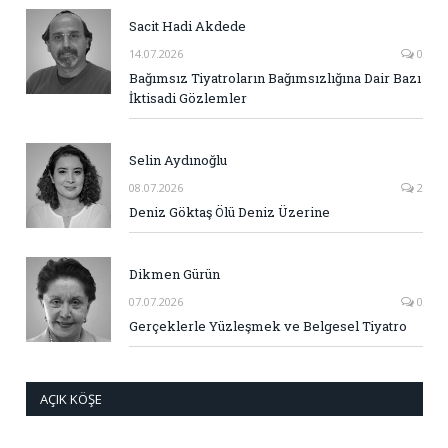
Sacit Hadi Akdede
14.07.2026
0
Bağımsız Tiyatroların Bağımsızlığına Dair Bazı
İktisadi Gözlemler
Selin Aydınoğlu
08.07.2026
2
Deniz Göktaş Ölü Deniz Üzerine
Dikmen Gürün
07.07.2026
0
Gerçeklerle Yüzleşmek ve Belgesel Tiyatro
AÇIK KÖŞE