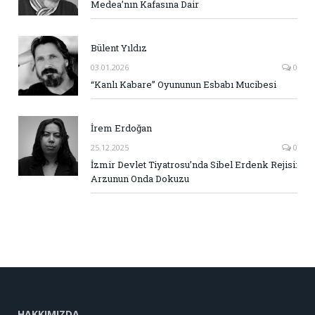
Medea’nın Kafasına Dair
Bülent Yıldız
03.01.2026
0
“Kanlı Kabare” Oyununun Esbabı Mucibesi
İrem Erdoğan
25.12.2025
0
İzmir Devlet Tiyatrosu’nda Sibel Erdenk Rejisi:
Arzunun Onda Dokuzu
HAKKIMIZDA