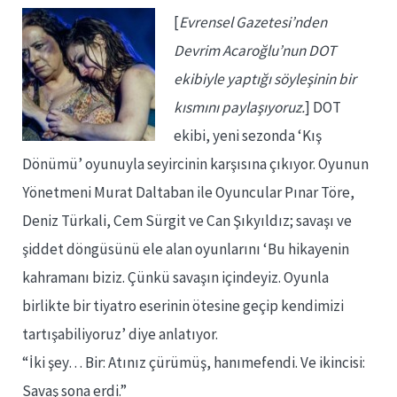
[
Evrensel Gazetesi’nden
Devrim Acaroğlu’nun DOT
ekibiyle yaptığı söyleşinin bir
kısmını paylaşıyoruz.
] DOT
ekibi, yeni sezonda ‘Kış
Dönümü’ oyunuyla seyircinin karşısına çıkıyor. Oyunun
Yönetmeni Murat Daltaban ile Oyuncular Pınar Töre,
Deniz Türkali, Cem Sürgit ve Can Şıkyıldız; savaşı ve
şiddet döngüsünü ele alan oyunlarını ‘Bu hikayenin
kahramanı biziz. Çünkü savaşın içindeyiz. Oyunla
birlikte bir tiyatro eserinin ötesine geçip kendimizi
tartışabiliyoruz’ diye anlatıyor.
“İki şey… Bir: Atınız çürümüş, hanımefendi. Ve ikincisi:
Savaş sona erdi.”