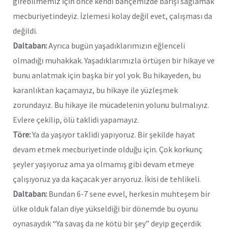
girebilmemiz için önce kendi bahçemizde barışı sağlamak
mecburiyetindeyiz. İzlemesi kolay değil evet, çalışması da
değildi.
Daltaban:
Ayrıca bugün yaşadıklarımızın eğlenceli
olmadığı muhakkak. Yaşadıklarımızla örtüşen bir hikaye ve
bunu anlatmak için başka bir yol yok. Bu hikayeden, bu
karanlıktan kaçamayız, bu hikaye ile yüzleşmek
zorundayız. Bu hikaye ile mücadelenin yolunu bulmalıyız.
Evlere çekilip, ölü taklidi yapamayız.
Töre:
Ya da yaşıyor taklidi yapıyoruz. Bir şekilde hayat
devam etmek mecburiyetinde olduğu için. Çok korkunç
şeyler yaşıyoruz ama ya olmamış gibi devam etmeye
çalışıyoruz ya da kaçacak yer arıyoruz. İkisi de tehlikeli.
Daltaban:
Bundan 6-7 sene evvel, herkesin muhteşem bir
ülke olduk falan diye yükseldiği bir dönemde bu oyunu
oynasaydık “Ya savaş da ne kötü bir şey” deyip geçerdik