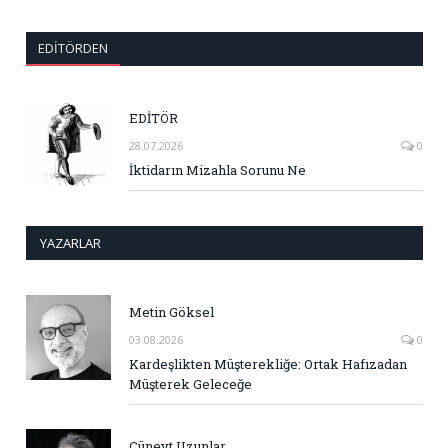
EDITÖRDEN
EDİTÖR
28.07.2026
0
İktidarın Mizahla Sorunu Ne
YAZARLAR
Metin Göksel
03.08.2026
0
Kardeşlikten Müşterekliğe: Ortak Hafızadan
Müşterek Geleceğe
Cüneyt Uzunlar