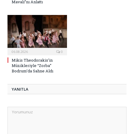
Mavalı”nı Anlattı
06.08.2026
0
Mikis Theodorakis’in
Müzikleriyle “Zorba”
Bodrum’da Sahne Aldı
YANITLA