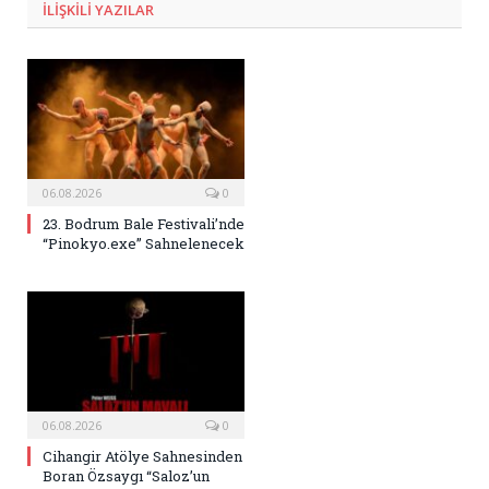
ILIŞKILI
YAZILAR
06.08.2026
0
23. Bodrum Bale Festivali’nde
“Pinokyo.exe” Sahnelenecek
06.08.2026
0
Cihangir Atölye Sahnesinden
Boran Özsaygı “Saloz’un