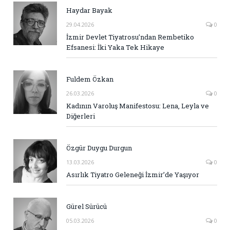
Haydar Bayak
29.04.2026
0
İzmir Devlet Tiyatrosu’ndan Rembetiko
Efsanesi: İki Yaka Tek Hikaye
Fuldem Özkan
26.03.2026
0
Kadının Varoluş Manifestosu: Lena, Leyla ve
Diğerleri
Özgür Duygu Durgun
13.03.2026
0
Asırlık Tiyatro Geleneği İzmir’de Yaşıyor
Gürel Sürücü
05.03.2026
0