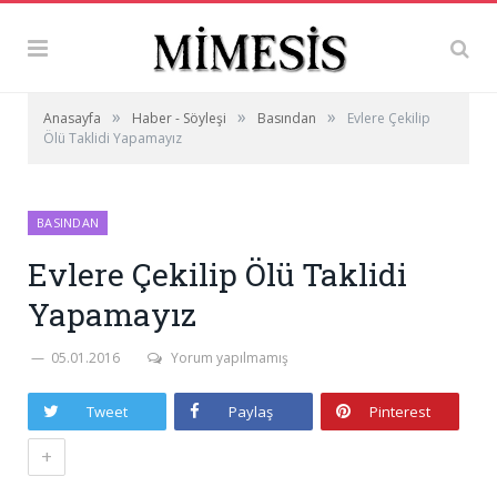
»
»
»
Anasayfa
Haber - Söyleşi
Basından
Evlere Çekilip
Ölü Taklidi Yapamayız
BASINDAN
Evlere Çekilip Ölü Taklidi
Yapamayız
05.01.2016
Yorum yapılmamış
Tweet
Paylaş
Pinterest
+