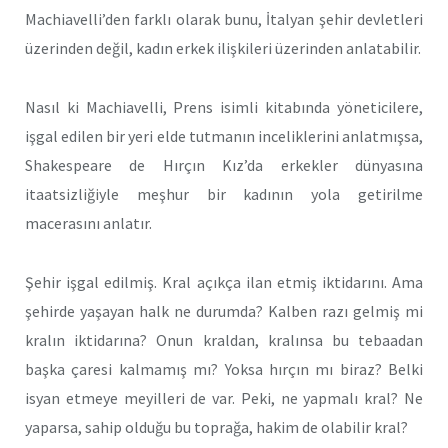
Machiavelli’den farklı olarak bunu, İtalyan şehir devletleri
üzerinden değil, kadın erkek ilişkileri üzerinden anlatabilir.
Nasıl ki Machiavelli, Prens isimli kitabında yöneticilere,
işgal edilen bir yeri elde tutmanın inceliklerini anlatmışsa,
Shakespeare de Hırçın Kız’da erkekler dünyasına
itaatsizliğiyle meşhur bir kadının yola getirilme
macerasını anlatır.
Şehir işgal edilmiş. Kral açıkça ilan etmiş iktidarını. Ama
şehirde yaşayan halk ne durumda? Kalben razı gelmiş mi
kralın iktidarına? Onun kraldan, kralınsa bu tebaadan
başka çaresi kalmamış mı? Yoksa hırçın mı biraz? Belki
isyan etmeye meyilleri de var. Peki, ne yapmalı kral? Ne
yaparsa, sahip olduğu bu toprağa, hakim de olabilir kral?