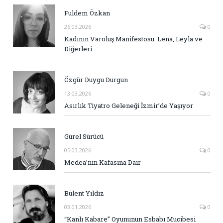
Fuldem Özkan
26.03.2026
0
Kadının Varoluş Manifestosu: Lena, Leyla ve
Diğerleri
Özgür Duygu Durgun
13.03.2026
0
Asırlık Tiyatro Geleneği İzmir’de Yaşıyor
Gürel Sürücü
05.03.2026
0
Medea’nın Kafasına Dair
Bülent Yıldız
03.01.2026
0
“Kanlı Kabare” Oyununun Esbabı Mucibesi