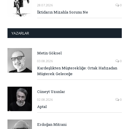
28.07.2026
0
İktidarın Mizahla Sorunu Ne
YAZARLAR
Metin Göksel
03.08.2026
0
Kardeşlikten Müşterekliğe: Ortak Hafızadan
Müşterek Geleceğe
Cüneyt Uzunlar
02.08.2026
0
Aptal
Erdoğan Mitrani