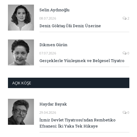
Selin Aydınoğlu
08.07.2026
2
Deniz Göktaş Ölü Deniz Üzerine
Dikmen Gürün
07.07.2026
0
Gerçeklerle Yüzleşmek ve Belgesel Tiyatro
AÇIK KÖŞE
Haydar Bayak
29.04.2026
0
İzmir Devlet Tiyatrosu’ndan Rembetiko
Efsanesi: İki Yaka Tek Hikaye