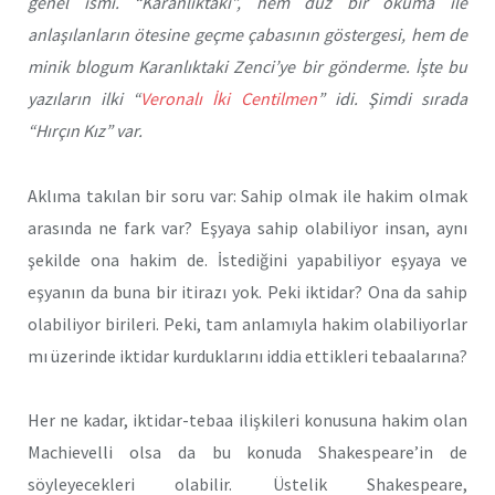
genel ismi. “Karanlıktaki”, hem düz bir okuma ile
anlaşılanların ötesine geçme çabasının göstergesi, hem de
minik blogum Karanlıktaki Zenci’ye bir gönderme. İşte bu
yazıların ilki “
Veronalı İki Centilmen
” idi. Şimdi sırada
“Hırçın Kız” var.
Aklıma takılan bir soru var: Sahip olmak ile hakim olmak
arasında ne fark var? Eşyaya sahip olabiliyor insan, aynı
şekilde ona hakim de. İstediğini yapabiliyor eşyaya ve
eşyanın da buna bir itirazı yok. Peki iktidar? Ona da sahip
olabiliyor birileri. Peki, tam anlamıyla hakim olabiliyorlar
mı üzerinde iktidar kurduklarını iddia ettikleri tebaalarına?
Her ne kadar, iktidar-tebaa ilişkileri konusuna hakim olan
Machievelli olsa da bu konuda Shakespeare’in de
söyleyecekleri olabilir. Üstelik Shakespeare,