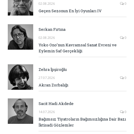
02.08.2026
0
Geçen Sezonun En İyi Oyunları IV
Serkan Fırtına
02.08.2026
0
Yoko Ono’nun Kavramsal Sanat Evreni ve
Eylemin Saf Gerçekliği
Zehra İpşiroğlu
27.07.2026
0
Akran Zorbalığı
Sacit Hadi Akdede
14.07.2026
0
Bağımsız Tiyatroların Bağımsızlığına Dair Bazı
İktisadi Gözlemler