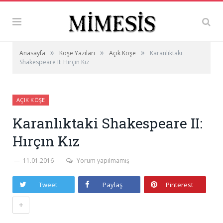
»
»
»
Anasayfa
Köşe Yazıları
Açık Köşe
Karanlıktaki
Shakespeare II: Hırçın Kız
AÇIK KÖŞE
Karanlıktaki Shakespeare II:
Hırçın Kız
11.01.2016
Yorum yapılmamış
Tweet
Paylaş
Pinterest
+