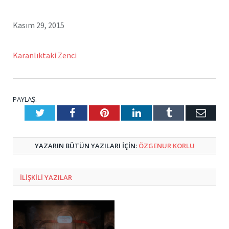
Kasım 29, 2015
Karanlıktaki Zenci
PAYLAŞ.
Twitter
Facebook
Pinterest
LinkedIn
Tumblr
E-
Posta
YAZARIN BÜTÜN YAZILARI IÇIN:
ÖZGENUR KORLU
ILIŞKILI
YAZILAR