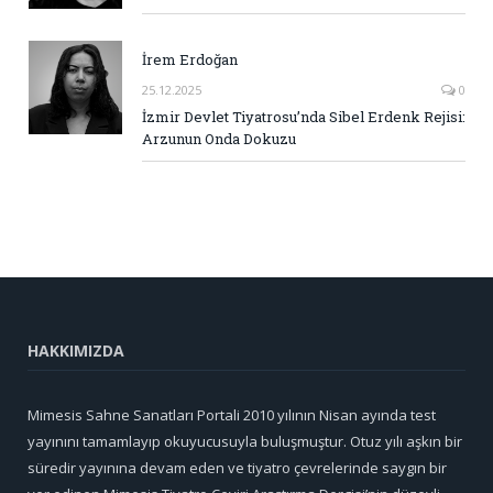
İrem Erdoğan
25.12.2025
0
İzmir Devlet Tiyatrosu’nda Sibel Erdenk Rejisi:
Arzunun Onda Dokuzu
HAKKIMIZDA
Mimesis Sahne Sanatları Portali 2010 yılının Nisan ayında test
yayınını tamamlayıp okuyucusuyla buluşmuştur. Otuz yılı aşkın bir
süredir yayınına devam eden ve tiyatro çevrelerinde saygın bir