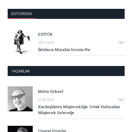
EDITÖRDEN
EDİTÖR
28.07.2026
0
İktidarın Mizahla Sorunu Ne
YAZARLAR
Metin Göksel
03.08.2026
0
Kardeşlikten Müşterekliğe: Ortak Hafızadan
Müşterek Geleceğe
Cüneyt Uzunlar