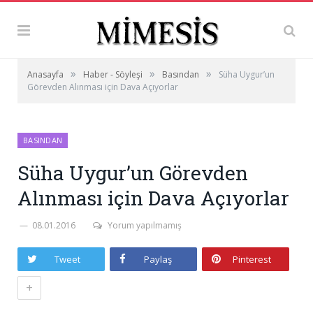
»
»
»
Anasayfa
Haber - Söyleşi
Basından
Süha Uygur’un
Görevden Alınması için Dava Açıyorlar
BASINDAN
Süha Uygur’un Görevden
Alınması için Dava Açıyorlar
08.01.2016
Yorum yapılmamış
Tweet
Paylaş
Pinterest
+