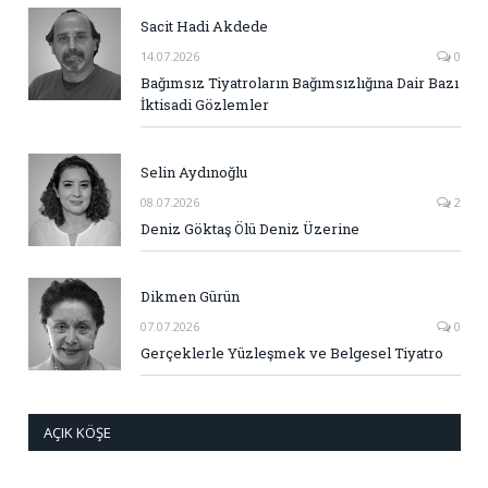
Sacit Hadi Akdede
14.07.2026
0
Bağımsız Tiyatroların Bağımsızlığına Dair Bazı
İktisadi Gözlemler
Selin Aydınoğlu
08.07.2026
2
Deniz Göktaş Ölü Deniz Üzerine
Dikmen Gürün
07.07.2026
0
Gerçeklerle Yüzleşmek ve Belgesel Tiyatro
AÇIK KÖŞE