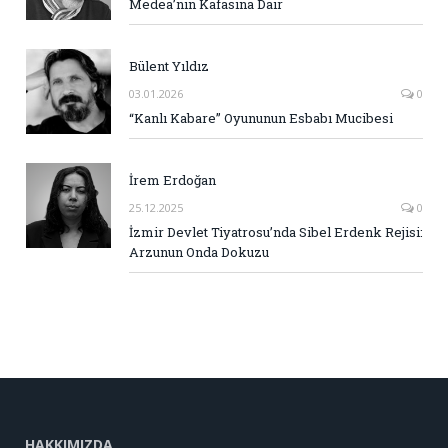
Medea’nın Kafasına Dair
Bülent Yıldız
03.01.2026
0
“Kanlı Kabare” Oyununun Esbabı Mucibesi
İrem Erdoğan
25.12.2025
0
İzmir Devlet Tiyatrosu’nda Sibel Erdenk Rejisi:
Arzunun Onda Dokuzu
HAKKIMIZDA