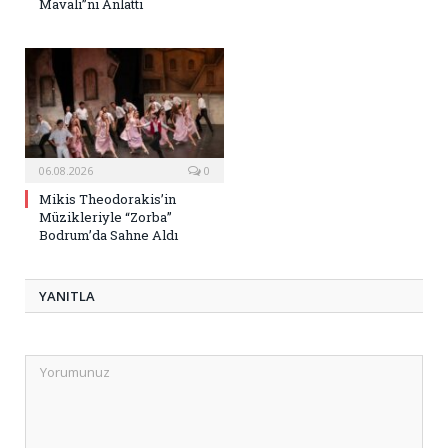
Mavalı”nı Anlattı
06.08.2026
0
Mikis Theodorakis’in
Müzikleriyle “Zorba”
Bodrum’da Sahne Aldı
YANITLA