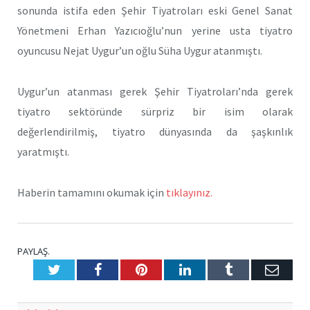
sonunda istifa eden Şehir Tiyatroları eski Genel Sanat
Yönetmeni Erhan Yazıcıoğlu’nun yerine usta tiyatro
oyuncusu Nejat Uygur’un oğlu Süha Uygur atanmıştı.
Uygur’un atanması gerek Şehir Tiyatroları’nda gerek
tiyatro sektöründe sürpriz bir isim olarak
değerlendirilmiş, tiyatro dünyasında da şaşkınlık
yaratmıştı.
Haberin tamamını okumak için
tıklayınız.
PAYLAŞ.
Twitter
Facebook
Pinterest
LinkedIn
Tumblr
E-
Posta