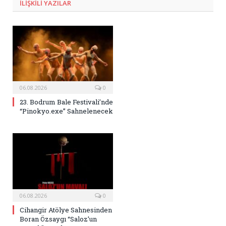
ILIŞKILI
YAZILAR
06.08.2026
0
23. Bodrum Bale Festivali’nde
“Pinokyo.exe” Sahnelenecek
06.08.2026
0
Cihangir Atölye Sahnesinden
Boran Özsaygı “Saloz’un