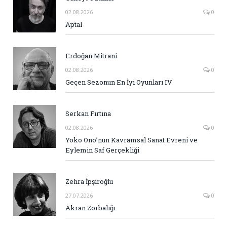
02.08.2026
0
Aptal
Erdoğan Mitrani
02.08.2026
0
Geçen Sezonun En İyi Oyunları IV
Serkan Fırtına
02.08.2026
0
Yoko Ono’nun Kavramsal Sanat Evreni ve
Eylemin Saf Gerçekliği
Zehra İpşiroğlu
27.07.2026
0
Akran Zorbalığı