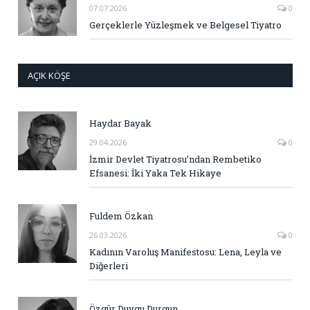
07.07.2026
0
Gerçeklerle Yüzleşmek ve Belgesel Tiyatro
AÇIK KÖŞE
Haydar Bayak
29.04.2026
0
İzmir Devlet Tiyatrosu’ndan Rembetiko
Efsanesi: İki Yaka Tek Hikaye
Fuldem Özkan
26.03.2026
0
Kadının Varoluş Manifestosu: Lena, Leyla ve
Diğerleri
Özgür Duygu Durgun