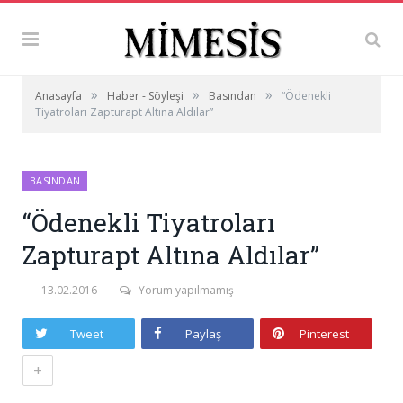
»
»
»
Anasayfa
Haber - Söyleşi
Basından
“Ödenekli
Tiyatroları Zapturapt Altına Aldılar”
BASINDAN
“Ödenekli Tiyatroları
Zapturapt Altına Aldılar”
13.02.2016
Yorum yapılmamış
Tweet
Paylaş
Pinterest
+