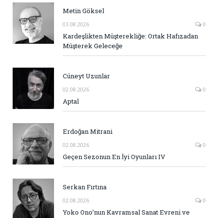
Metin Göksel
03.08.2026
0
Kardeşlikten Müşterekliğe: Ortak Hafızadan
Müşterek Geleceğe
Cüneyt Uzunlar
02.08.2026
0
Aptal
Erdoğan Mitrani
02.08.2026
0
Geçen Sezonun En İyi Oyunları IV
Serkan Fırtına
02.08.2026
0
Yoko Ono’nun Kavramsal Sanat Evreni ve