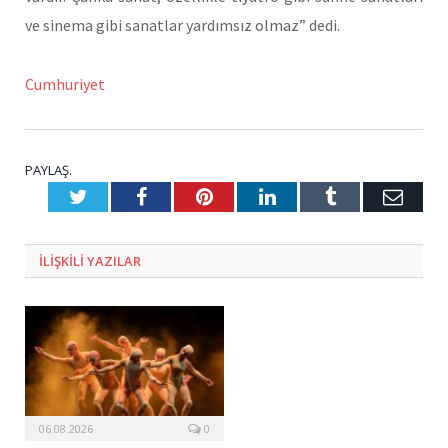
ve sinema gibi sanatlar yardımsız olmaz” dedi.
Cumhuriyet
PAYLAŞ.
Twitter
Facebook
Pinterest
LinkedIn
Tumblr
E-
Posta
ILIŞKILI
YAZILAR
06.08.2026
0