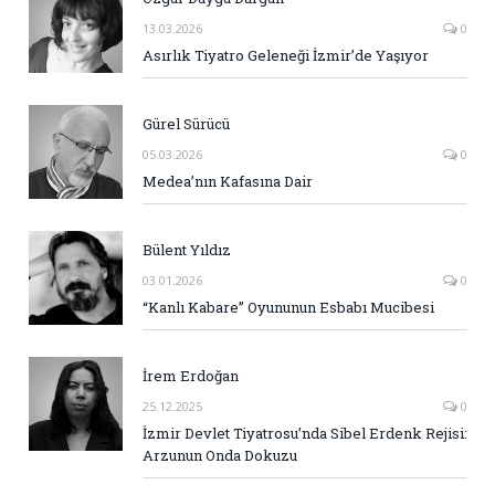
13.03.2026
0
Asırlık Tiyatro Geleneği İzmir’de Yaşıyor
Gürel Sürücü
05.03.2026
0
Medea’nın Kafasına Dair
Bülent Yıldız
03.01.2026
0
“Kanlı Kabare” Oyununun Esbabı Mucibesi
İrem Erdoğan
25.12.2025
0
İzmir Devlet Tiyatrosu’nda Sibel Erdenk Rejisi:
Arzunun Onda Dokuzu