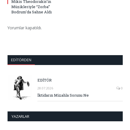
Mikis Theodorakis’in
Müzikleriyle “Zorba”
Bodrum’da Sahne Aldı
Yorumlar kapatıldı.
EDITÖRDEN
EDİTÖR
28.07.2026
0
İktidarın Mizahla Sorunu Ne
YAZARLAR