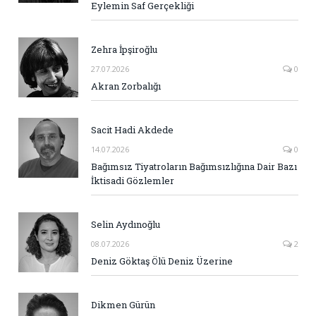
Eylemin Saf Gerçekliği
Zehra İpşiroğlu
27.07.2026
0
Akran Zorbalığı
Sacit Hadi Akdede
14.07.2026
0
Bağımsız Tiyatroların Bağımsızlığına Dair Bazı
İktisadi Gözlemler
Selin Aydınoğlu
08.07.2026
2
Deniz Göktaş Ölü Deniz Üzerine
Dikmen Gürün