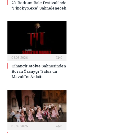
23. Bodrum Bale Festivali’nde
“Pinokyo.exe” Sahnelenecek
06.08.2026
0
Cihangir Atölye Sahnesinden
Boran Özsaygı “Saloz’un
Mavalı”nı Anlattı
06.08.2026
0