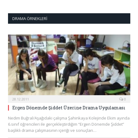
DRAMA ÖRNEKLERI
28.12.2011
0
Ergen Dönemde Şiddet Üzerine Drama Uygulaması
Nedim Buğral/Aşağıdaki çalışma Şahinkaya Kolejinde Ekim ayında
6.sınıf öğrencileri ile gerçekleştirdiğim “Ergen Dönemde Şiddet”
başlıklı drama çalışmasının içeriği ve sonuçları…