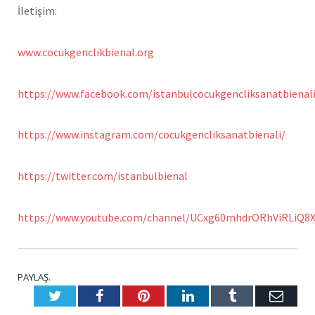
İletişim:
www.cocukgenclikbienal.org
https://www.facebook.com/istanbulcocukgencliksanatbienal
https://www.instagram.com/cocukgencliksanatbienali/
https://twitter.com/istanbulbienal
https://www.youtube.com/channel/UCxg60mhdrORhViRLiQ8
PAYLAŞ.
Twitter
Facebook
Pinterest
LinkedIn
Tumblr
E-