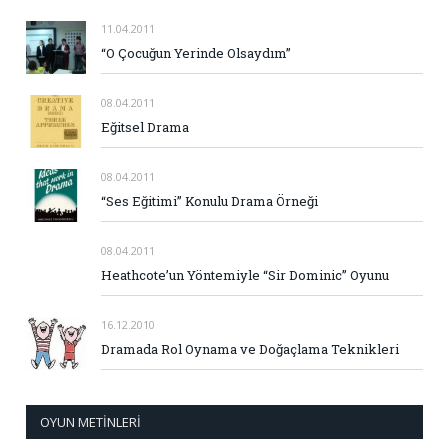
11.04.2011
“O Çocuğun Yerinde Olsaydım”
08.04.2011
Eğitsel Drama
08.04.2011
“Ses Eğitimi” Konulu Drama Örneği
08.04.2011
Heathcote’un Yöntemiyle “Sir Dominic” Oyunu
16.12.2010
Dramada Rol Oynama ve Doğaçlama Teknikleri
OYUN METINLERI