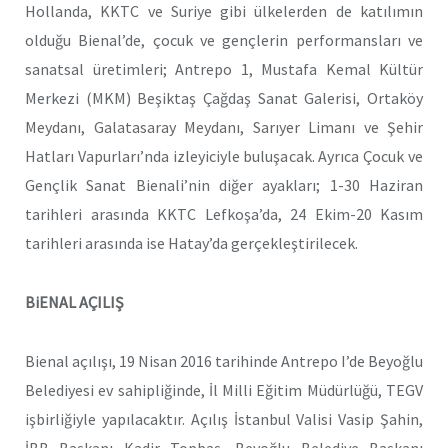
Hollanda, KKTC ve Suriye gibi ülkelerden de katılımın
olduğu Bienal’de, çocuk ve gençlerin performansları ve
sanatsal üretimleri; Antrepo 1, Mustafa Kemal Kültür
Merkezi (MKM) Beşiktaş Çağdaş Sanat Galerisi, Ortaköy
Meydanı, Galatasaray Meydanı, Sarıyer Limanı ve Şehir
Hatları Vapurları’nda izleyiciyle buluşacak. Ayrıca Çocuk ve
Gençlik Sanat Bienali’nin diğer ayakları; 1-30 Haziran
tarihleri arasında KKTC Lefkoşa’da, 24 Ekim-20 Kasım
tarihleri arasında ise Hatay’da gerçekleştirilecek.
BiENAL AÇILIŞ
Bienal açılışı, 19 Nisan 2016 tarihinde Antrepo I’de Beyoğlu
Belediyesi ev sahipliğinde, İl Milli Eğitim Müdürlüğü, TEGV
işbirliğiyle yapılacaktır. Açılış İstanbul Valisi Vasip Şahin,
İBB Başkanı Kadir Topbaş, Beyoğlu Belediye Başkanı