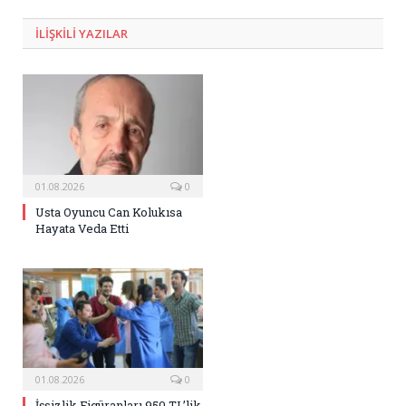
Posta
ILIŞKILI
YAZILAR
01.08.2026
0
Usta Oyuncu Can Kolukısa
Hayata Veda Etti
01.08.2026
0
İşsizlik Figüranları 950 TL’lik