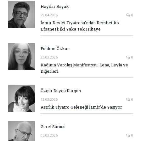
Haydar Bayak
29.04.2026
0
İzmir Devlet Tiyatrosu’ndan Rembetiko
Efsanesi: İki Yaka Tek Hikaye
Fuldem Özkan
26.03.2026
0
Kadının Varoluş Manifestosu: Lena, Leyla ve
Diğerleri
Özgür Duygu Durgun
13.03.2026
0
Asırlık Tiyatro Geleneği İzmir’de Yaşıyor
Gürel Sürücü
05.03.2026
0