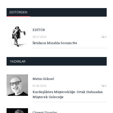
EDITÖRDEN
EDİTÖR
28.07.2026
0
İktidarın Mizahla Sorunu Ne
YAZARLAR
Metin Göksel
03.08.2026
0
Kardeşlikten Müşterekliğe: Ortak Hafızadan
Müşterek Geleceğe
Cüneyt Uzunlar