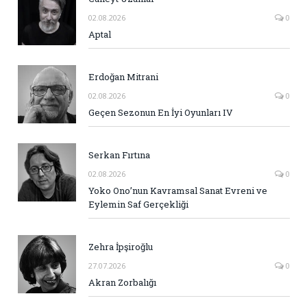
02.08.2026
0
Aptal
Erdoğan Mitrani
02.08.2026
0
Geçen Sezonun En İyi Oyunları IV
Serkan Fırtına
02.08.2026
0
Yoko Ono’nun Kavramsal Sanat Evreni ve
Eylemin Saf Gerçekliği
Zehra İpşiroğlu
27.07.2026
0
Akran Zorbalığı