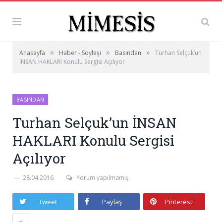
»
»
»
Anasayfa
Haber - Söyleşi
Basından
Turhan Selçuk’un
İNSAN HAKLARI Konulu Sergisi Açılıyor
BASINDAN
Turhan Selçuk’un İNSAN
HAKLARI Konulu Sergisi
Açılıyor
28.04.2016
Yorum yapılmamış
Tweet
Paylaş
Pinterest
+