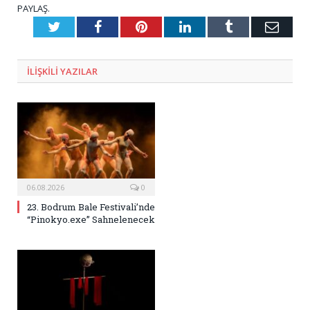
PAYLAŞ.
Twitter
Facebook
Pinterest
LinkedIn
Tumblr
E-
Posta
ILIŞKILI
YAZILAR
06.08.2026
0
23. Bodrum Bale Festivali’nde
“Pinokyo.exe” Sahnelenecek