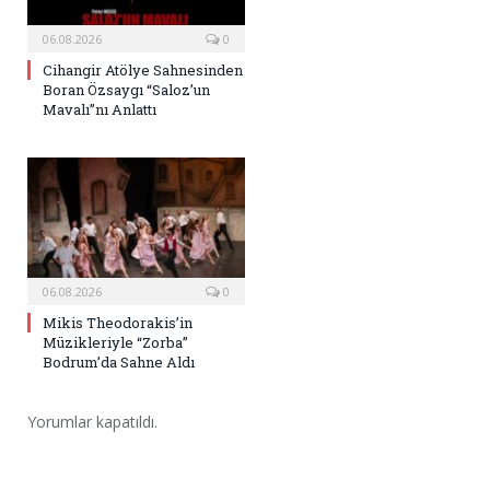
06.08.2026
0
Cihangir Atölye Sahnesinden
Boran Özsaygı “Saloz’un
Mavalı”nı Anlattı
06.08.2026
0
Mikis Theodorakis’in
Müzikleriyle “Zorba”
Bodrum’da Sahne Aldı
Yorumlar kapatıldı.