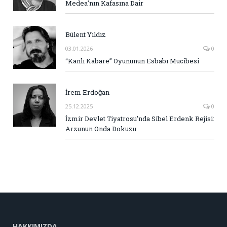
Medea’nın Kafasına Dair
Bülent Yıldız
03.01.2026
0
“Kanlı Kabare” Oyununun Esbabı Mucibesi
İrem Erdoğan
25.12.2025
0
İzmir Devlet Tiyatrosu’nda Sibel Erdenk Rejisi:
Arzunun Onda Dokuzu
HAKKIMIZDA