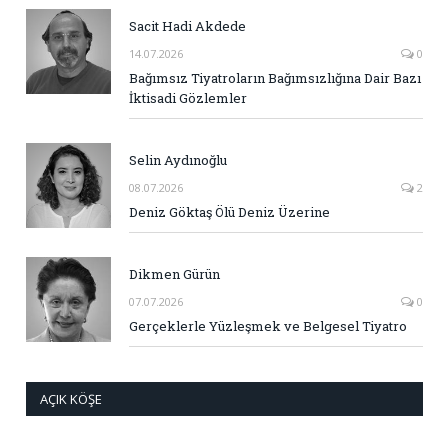
Sacit Hadi Akdede
14.07.2026
0
Bağımsız Tiyatroların Bağımsızlığına Dair Bazı
İktisadi Gözlemler
Selin Aydınoğlu
08.07.2026
2
Deniz Göktaş Ölü Deniz Üzerine
Dikmen Gürün
07.07.2026
0
Gerçeklerle Yüzleşmek ve Belgesel Tiyatro
AÇIK KÖŞE