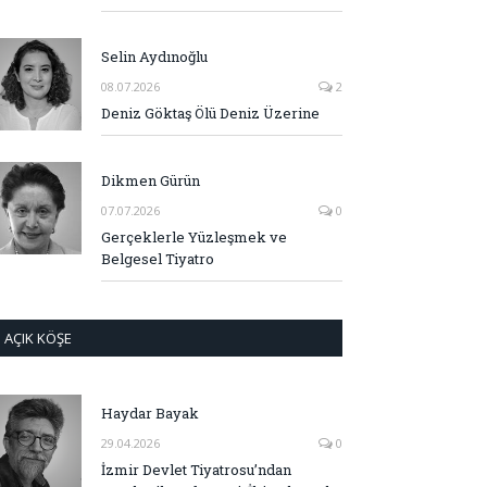
Selin Aydınoğlu
08.07.2026
2
Deniz Göktaş Ölü Deniz Üzerine
Dikmen Gürün
07.07.2026
0
Gerçeklerle Yüzleşmek ve
Belgesel Tiyatro
AÇIK KÖŞE
Haydar Bayak
29.04.2026
0
İzmir Devlet Tiyatrosu’ndan