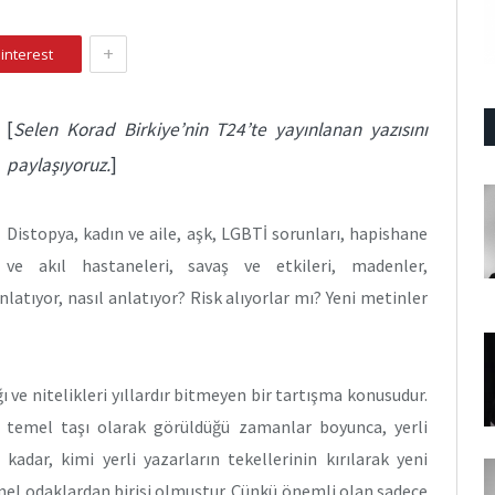
+
interest
[
Selen Korad Birkiye’nin T24’te yayınlanan yazısını
paylaşıyoruz.
]
Distopya, kadın ve aile, aşk, LGBTİ sorunları, hapishane
ve akıl hastaneleri, savaş ve etkileri, madenler,
latıyor, nasıl anlatıyor? Risk alıyorlar mı? Yeni metinler
ğı ve nitelikleri yıllardır bitmeyen bir tartışma konusudur.
n temel taşı olarak görüldüğü zamanlar boyunca, yerli
kadar, kimi yerli yazarların tekellerinin kırılarak yeni
emel odaklardan birisi olmuştur. Çünkü önemli olan sadece