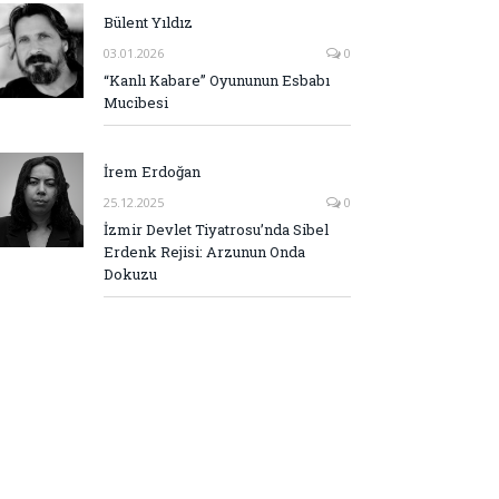
Bülent Yıldız
03.01.2026
0
“Kanlı Kabare” Oyununun Esbabı
Mucibesi
İrem Erdoğan
25.12.2025
0
İzmir Devlet Tiyatrosu’nda Sibel
Erdenk Rejisi: Arzunun Onda
Dokuzu