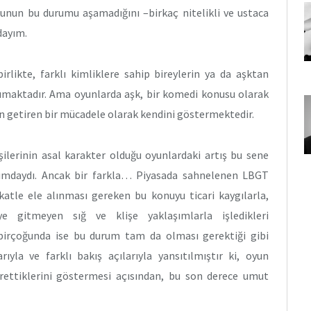
unun bu durumu aşamadığını –birkaç nitelikli ve ustaca
dayım.
likte, farklı kimliklere sahip bireylerin ya da aşktan
aşımaktadır. Ama oyunlarda aşk, bir komedi konusu olarak
ün getiren bir mücadele olarak kendini göstermektedir.
ilerinin asal karakter olduğu oyunlardaki artış bu sene
rumdaydı. Ancak bir farkla… Piyasada sahnelenen LBGT
katle ele alınması gereken bu konuyu ticari kaygılarla,
ye gitmeyen sığ ve klişe yaklaşımlarla işledikleri
 birçoğunda ise bu durum tam da olması gerektiği gibi
ıyla ve farklı bakış açılarıyla yansıtılmıştır ki, oyun
ürettiklerini göstermesi açısından, bu son derece umut