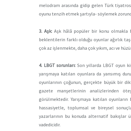
melodram arasında gidip gelen Türk tiyatros
oyunu tenzih etmek şartıyla- söylemek zorun
3. Aşk:
Aşk hâlâ popüler bir konu olmakla bir
beklentilerin farklı olduğu oyunlar ağırlık t
çok az işlenmekte, daha çok yıkım, acı ve hüz
4. LBGT sorunları:
Son yıllarda LBGT oyun kiş
yarışmaya katılan oyunlara da yansımış du
oyunlarının çoğunun, gerçekte büyük bir dik
gazete manşetlerinin analizlerinden öte
görülmektedir. Yarışmaya katılan oyunların
hassasiyetle, toplumsal ve bireysel sonuçlar
yazarlarının bu konuda alternatif bakışlar 
vadedicidir.