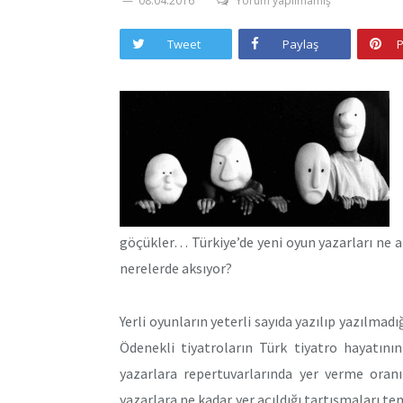
08.04.2016
Yorum yapılmamış
Tweet
Paylaş
P
göçükler… Türkiye’de yeni oyun yazarları ne an
nerelerde aksıyor?
Yerli oyunların yeterli sayıda yazılıp yazılmadı
Ödenekli tiyatroların Türk tiyatro hayatını
yazarlara repertuvarlarında yer verme oranı 
yazarlara ne kadar yer açıldığı tartışmaları t