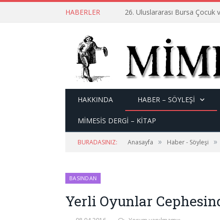
HABERLER
26. Uluslararası Bursa Çocuk v
HAKKINDA
HABER – SÖYLEŞI
MİMESİS DERGİ – KİTAP
»
»
BURADASINIZ:
Anasayfa
Haber - Söyleşi
BASINDAN
Yerli Oyunlar Cephesin