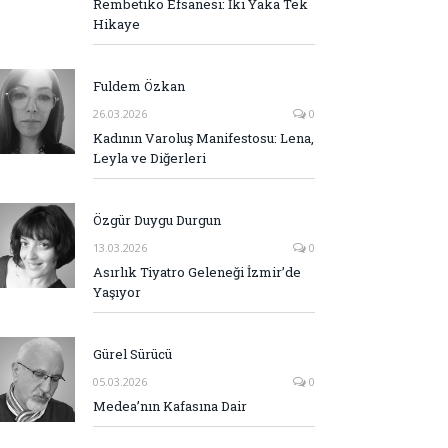
Rembetiko Efsanesi: İki Yaka Tek
Hikaye
Fuldem Özkan
26.03.2026
0
Kadının Varoluş Manifestosu: Lena,
Leyla ve Diğerleri
Özgür Duygu Durgun
13.03.2026
0
Asırlık Tiyatro Geleneği İzmir’de
Yaşıyor
Gürel Sürücü
05.03.2026
0
Medea’nın Kafasına Dair