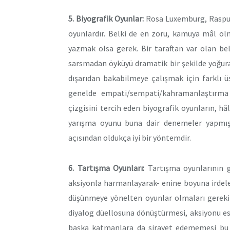
5. Biyografik Oyunlar:
Rosa Luxemburg, Rasputin
oyunlardır. Belki de en zoru, kamuya mâl olm
yazmak olsa gerek. Bir taraftan var olan belg
sarsmadan öyküyü dramatik bir şekilde yoğur
dışarıdan bakabilmeye çalışmak için farklı ü
genelde empati/sempati/kahramanlaştırma 
çizgisini tercih eden biyografik oyunların, hâl
yarışma oyunu buna dair denemeler yapmıştı
açısından oldukça iyi bir yöntemdir.
6. Tartışma Oyunları:
Tartışma oyunlarının gü
aksiyonla harmanlayarak- enine boyuna irdelenm
düşünmeye yönelten oyunlar olmaları gerekir
diyalog düellosuna dönüştürmesi, aksiyonu es 
başka katmanlara da sirayet edememesi bu t