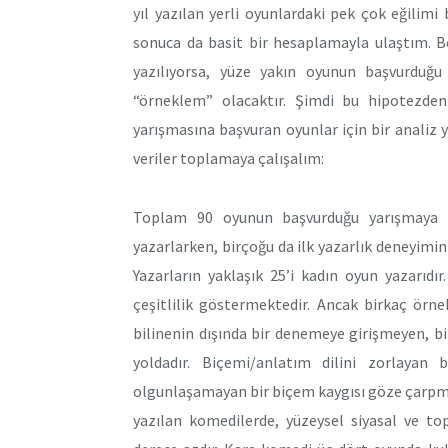
yıl yazılan yerli oyunlardaki pek çok eğilimi b
sonuca da basit bir hesaplamayla ulaştım. Bell
yazılıyorsa, yüze yakın oyunun başvurduğu
“örneklem” olacaktır. Şimdi bu hipotezde
yarışmasına başvuran oyunlar için bir analiz 
veriler toplamaya çalışalım:
Toplam 90 oyunun başvurduğu yarışmaya ka
yazarlarken, birçoğu da ilk yazarlık deneyimin
Yazarların yaklaşık 25’i kadın oyun yazarıdır
çeşitlilik göstermektedir. Ancak birkaç örn
bilinenin dışında bir denemeye girişmeyen, bil
yoldadır. Biçemi/anlatım dilini zorlayan
olgunlaşamayan bir biçem kaygısı göze çarpma
yazılan komedilerde, yüzeysel siyasal ve t