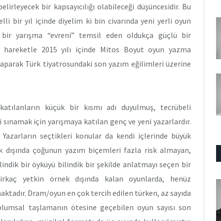
elirleyecek bir kapsayıcılığı olabileceği düşüncesidir. Bu
i bir yıl içinde diyelim ki bin civarında yeni yerli oyun
 bir yarışma “evreni” temsil eden oldukça güçlü bir
n hareketle 2015 yılı içinde Mitos Boyut oyun yazma
yaparak Türk tiyatrosundaki son yazım eğilimleri üzerine
tılanların küçük bir kısmı adı duyulmuş, tecrübeli
i sınamak için yarışmaya katılan genç ve yeni yazarlardır.
. Yazarların seçtikleri konular da kendi içlerinde büyük
ek dışında çoğunun yazım biçemleri fazla risk almayan,
indik bir öyküyü bilindik bir şekilde anlatmayı seçen bir
 birkaç yetkin örnek dışında kalan oyunlarda, henüz
ktadır. Dram/oyun en çok tercih edilen türken, az sayıda
oplumsal taşlamanın ötesine geçebilen oyun sayısı son