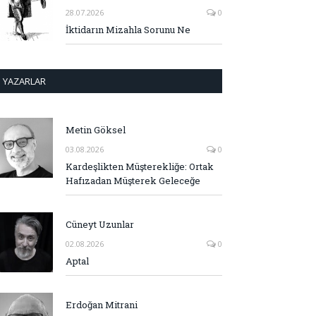
28.07.2026
0
İktidarın Mizahla Sorunu Ne
YAZARLAR
Metin Göksel
03.08.2026
0
Kardeşlikten Müşterekliğe: Ortak
Hafızadan Müşterek Geleceğe
Cüneyt Uzunlar
02.08.2026
0
Aptal
Erdoğan Mitrani