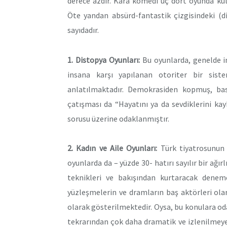
derece azdır. Kara komedi üç dört oyunda kul
Öte yandan absürd-fantastik çizgisindeki (d
sayıdadır.
1. Distopya Oyunları:
Bu oyunlarda, genelde in
insana karşı yapılanan otoriter bir sist
anlatılmaktadır. Demokrasiden kopmuş, bask
çatışması da “Hayatını ya da sevdiklerini ka
sorusu üzerine odaklanmıştır.
2. Kadın ve Aile Oyunları:
Türk tiyatrosunun 
oyunlarda da – yüzde 30- hatırı sayılır bir ağır
teknikleri ve bakışından kurtaracak denemel
yüzleşmelerin ve dramların baş aktörleri ol
olarak gösterilmektedir. Oysa, bu konulara od
tekrarından çok daha dramatik ve izlenilmeye 