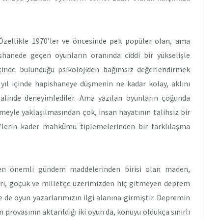
zellikle 1970’ler ve öncesinde pek popüler olan, ama
ishanede geçen oyunların oranında ciddi bir yükselişle
içinde bulunduğu psikolojiden bağımsız değerlendirmek
 yıl içinde hapishaneye düşmenin ne kadar kolay, aklını
alinde deneyimlediler. Ama yazılan oyunların çoğunda
meyle yaklaşılmasından çok, insan hayatının talihsiz bir
0’lerin kader mahkûmu tiplemelerinden bir farklılaşma
en önemli gündem maddelerinden birisi olan maden,
leri, göçük ve milletçe üzerimizden hiç gitmeyen deprem
e de oyun yazarlarımızın ilgi alanına girmiştir. Depremin
 provasının aktarıldığı iki oyun da, konuyu oldukça sınırlı