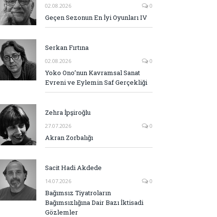
02.08.2026
0
Geçen Sezonun En İyi Oyunları IV
Serkan Fırtına
02.08.2026
0
Yoko Ono’nun Kavramsal Sanat
Evreni ve Eylemin Saf Gerçekliği
Zehra İpşiroğlu
27.07.2026
0
Akran Zorbalığı
Sacit Hadi Akdede
14.07.2026
0
Bağımsız Tiyatroların
Bağımsızlığına Dair Bazı İktisadi
Gözlemler