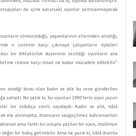
lanılırken, müzikal formatı da üç oyunda kullanılmıştır.
istopyaları da içine katarsak) oyunlar azımsanmayacak
sanların sömürüldüğü, yaşamlarının ellerinden alındığı,
emde o sisteme karşı çıkmaya çalışanların öyküleri
ıcı bir diktatörlük düzeninin sezildiği oyunların ana
ybetme riskine karşı insan ne kadar mücadele edilebilir”
en sevdiği konu olan kadın ve aile bu sene gönderilen
lığa sahipti. Ne yazık ki, bu oyunları 1980’lerin oyun yazım
er ise oldukça sınırlı sayıdaydı. Kadın ve aile, hâlâ
arak ele alınmakta, dramların vazgeçilmez kahramanları
aklanan ama farklı bir üslupla yazılan bir oyun, malûmun
değer bir bakış getirebilir. Ama ne yazık ki, hâlâ dramla