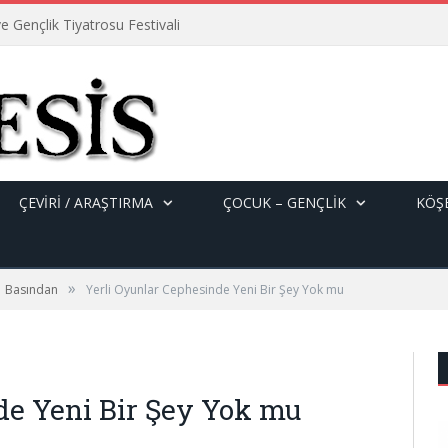
e Gençlik Tiyatrosu Festivali
ÇEVİRİ / ARAŞTIRMA
ÇOCUK – GENÇLIK
KÖŞE
»
Basından
Yerli Oyunlar Cephesinde Yeni Bir Şey Yok mu
de Yeni Bir Şey Yok mu