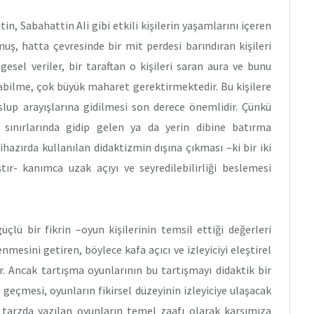
, Sabahattin Ali gibi etkili kişilerin yaşamlarını içeren
uş, hatta çevresinde bir mit perdesi barındıran kişileri
esel veriler, bir taraftan o kişileri saran aura ve bunu
abilme, çok büyük maharet gerektirmektedir. Bu kişilere
slup arayışlarına gidilmesi son derece önemlidir. Çünkü
sınırlarında gidip gelen ya da yerin dibine batırma
ihazırda kullanılan didaktizmin dışına çıkması –ki bir iki
r- kanımca uzak açıyı ve seyredilebilirliği beslemesi
çlü bir fikrin –oyun kişilerinin temsil ettiği değerleri
esini getiren, böylece kafa açıcı ve izleyiciyi eleştirel
. Ancak tartışma oyunlarının bu tartışmayı didaktik bir
geçmesi, oyunların fikirsel düzeyinin izleyiciye ulaşacak
arzda yazılan oyunların temel zaafı olarak karşımıza