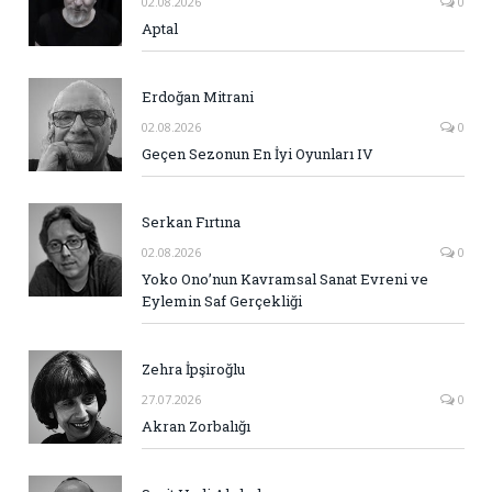
02.08.2026
0
Aptal
Erdoğan Mitrani
02.08.2026
0
Geçen Sezonun En İyi Oyunları IV
Serkan Fırtına
02.08.2026
0
Yoko Ono’nun Kavramsal Sanat Evreni ve
Eylemin Saf Gerçekliği
Zehra İpşiroğlu
27.07.2026
0
Akran Zorbalığı