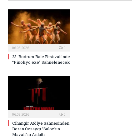
06.08.2026
0
23. Bodrum Bale Festivali’nde
“Pinokyo.exe” Sahnelenecek
06.08.2026
0
Cihangir Atölye Sahnesinden
Boran Özsaygı “Saloz’un
Mavalı”nı Anlattı