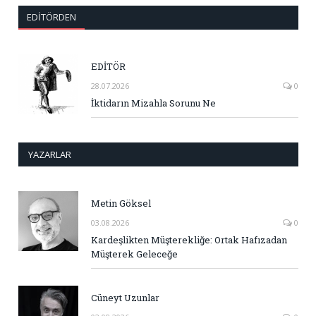
EDITÖRDEN
EDİTÖR
28.07.2026
0
İktidarın Mizahla Sorunu Ne
YAZARLAR
Metin Göksel
03.08.2026
0
Kardeşlikten Müşterekliğe: Ortak Hafızadan
Müşterek Geleceğe
Cüneyt Uzunlar