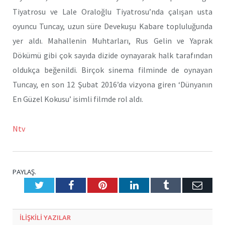
Tiyatrosu ve Lale Oraloğlu Tiyatrosu’nda çalışan usta
oyuncu Tuncay, uzun süre Devekuşu Kabare topluluğunda
yer aldı. Mahallenin Muhtarları, Rus Gelin ve Yaprak
Dökümü gibi çok sayıda dizide oynayarak halk tarafından
oldukça beğenildi. Birçok sinema filminde de oynayan
Tuncay, en son 12 Şubat 2016’da vizyona giren ‘Dünyanın
En Güzel Kokusu’ isimli filmde rol aldı.
Ntv
PAYLAŞ.
Twitter
Facebook
Pinterest
LinkedIn
Tumblr
E-
Posta
ILIŞKILI
YAZILAR