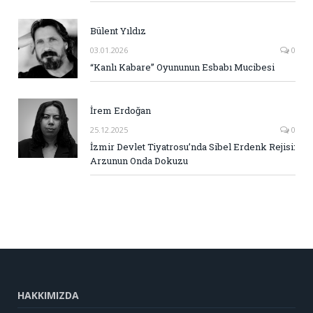
Bülent Yıldız
03.01.2026
0
“Kanlı Kabare” Oyununun Esbabı Mucibesi
İrem Erdoğan
25.12.2025
0
İzmir Devlet Tiyatrosu’nda Sibel Erdenk Rejisi:
Arzunun Onda Dokuzu
HAKKIMIZDA