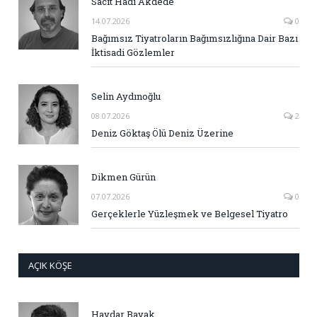
Sacit Hadi Akdede
14.07.2026
0
Bağımsız Tiyatroların Bağımsızlığına Dair Bazı
İktisadi Gözlemler
Selin Aydınoğlu
08.07.2026
2
Deniz Göktaş Ölü Deniz Üzerine
Dikmen Gürün
07.07.2026
0
Gerçeklerle Yüzleşmek ve Belgesel Tiyatro
AÇIK KÖŞE
Haydar Bayak