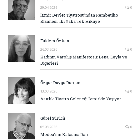
29.04.2026
0
İzmir Devlet Tiyatrosu’ndan Rembetiko
Efsanesi: İki Yaka Tek Hikaye
Fuldem Özkan
26.03.2026
0
Kadının Varoluş Manifestosu: Lena, Leyla ve
Diğerleri
Özgür Duygu Durgun
13.03.2026
0
Asırlık Tiyatro Geleneği İzmir’de Yaşıyor
Gürel Sürücü
05.03.2026
0
Medea’nın Kafasına Dair