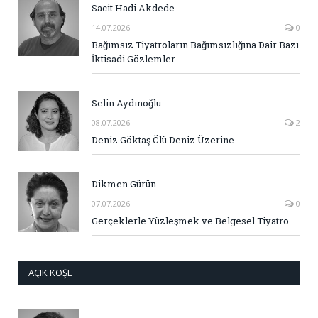
Sacit Hadi Akdede
14.07.2026
0
Bağımsız Tiyatroların Bağımsızlığına Dair Bazı
İktisadi Gözlemler
Selin Aydınoğlu
08.07.2026
2
Deniz Göktaş Ölü Deniz Üzerine
Dikmen Gürün
07.07.2026
0
Gerçeklerle Yüzleşmek ve Belgesel Tiyatro
AÇIK KÖŞE