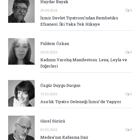
Haydar Bayak
29.04.2026
0
İzmir Devlet Tiyatrosu’ndan Rembetiko
Efsanesi: İki Yaka Tek Hikaye
Fuldem Özkan
26.03.2026
0
Kadının Varoluş Manifestosu: Lena, Leyla ve
Diğerleri
Özgür Duygu Durgun
13.03.2026
0
Asırlık Tiyatro Geleneği İzmir’de Yaşıyor
Gürel Sürücü
05.03.2026
0
Medea’nın Kafasına Dair