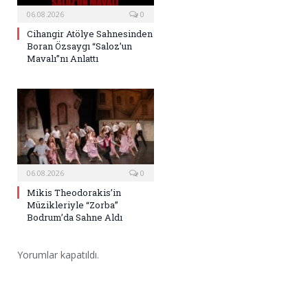
06.08.2026
0
Cihangir Atölye Sahnesinden
Boran Özsaygı “Saloz’un
Mavalı”nı Anlattı
06.08.2026
0
Mikis Theodorakis’in
Müzikleriyle “Zorba”
Bodrum’da Sahne Aldı
Yorumlar kapatıldı.