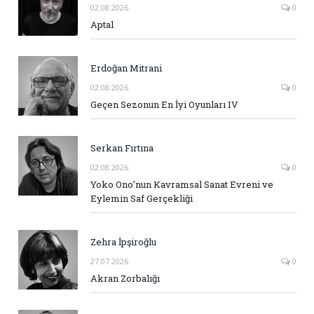
02.08.2026
0
Aptal
Erdoğan Mitrani
02.08.2026
0
Geçen Sezonun En İyi Oyunları IV
Serkan Fırtına
02.08.2026
0
Yoko Ono’nun Kavramsal Sanat Evreni ve
Eylemin Saf Gerçekliği
Zehra İpşiroğlu
27.07.2026
0
Akran Zorbalığı