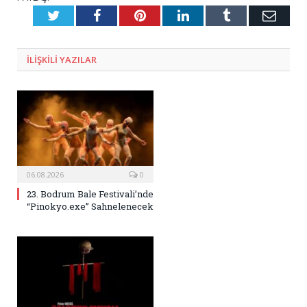
Twitter
Facebook
Pinterest
LinkedIn
Tumblr
E-
Posta
ILIŞKILI
YAZILAR
06.08.2026
0
23. Bodrum Bale Festivali’nde
“Pinokyo.exe” Sahnelenecek