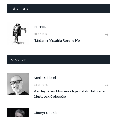
EDITÖRDEN
EDİTÖR
28.07.2026
0
İktidarın Mizahla Sorunu Ne
YAZARLAR
Metin Göksel
03.08.2026
0
Kardeşlikten Müşterekliğe: Ortak Hafızadan
Müşterek Geleceğe
Cüneyt Uzunlar