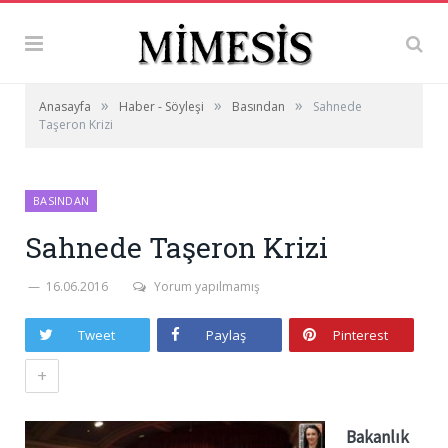
»
»
»
Anasayfa
Haber - Söyleşi
Basından
Sahnede
Taşeron Krizi
BASINDAN
Sahnede Taşeron Krizi
16.06.2016
Yorum yapılmamış
Tweet
Paylaş
Pinterest
+
Bakanlık