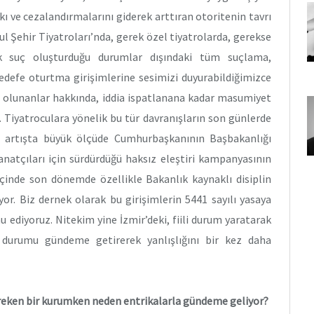
kı ve cezalandırmalarını giderek arttıran otoritenin tavrı
ul Şehir Tiyatroları’nda, gerek özel tiyatrolarda, gerekse
ak suç oluşturduğu durumlar dışındaki tüm suçlama,
hedefe oturtma girişimlerine sesimizi duyurabildiğimizce
ddia olunanlar hakkında, iddia ispatlanana kadar masumiyet
 Tiyatroculara yönelik bu tür davranışların son günlerde
Bu artışta büyük ölçüde Cumhurbaşkanının Başbakanlığı
anatçıları için sürdürdüğü haksız eleştiri kampanyasının
 içinde son dönemde özellikle Bakanlık kaynaklı disiplin
or. Biz dernek olarak bu girişimlerin 5441 sayılı yasaya
ediyoruz. Nitekim yine İzmir’deki, fiili durum yaratarak
 durumu gündeme getirerek yanlışlığını bir kez daha
ereken bir kurumken neden entrikalarla gündeme geliyor?