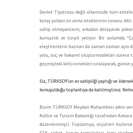
Devlet Tiyatrosu değil ülkemizde tüm entelek
kolay yoldan ön alma isteklerinin sonucu. Aklı 
sahip olmayanların, arkadan dolaşarak yüksel
kurnazlık ve torpil yetiyor. Bir anlamda “Ça
eleştirenlerin bazıları da zaman zaman aynı da
yolu, suç ve hakaret oluşturmadıkları sürece 
geçmişteki kötü örnekleri sıralayarak, günün 
Siz, TÜRKSOY’un ev sahipliği yaptığı ve ödenek
konuşulduğu toplantıya da katılmıştınız. Nele
Bizim TÜRKSOY Meydan Muharebesi adını verdiğ
Kültür ve Turizm Bakanlığı tarafından Ankar
düzenlenmişti. Toplantıya, ölçütleri bizlerce
STK, şirket, kurum temsilcileri, kimi akadem