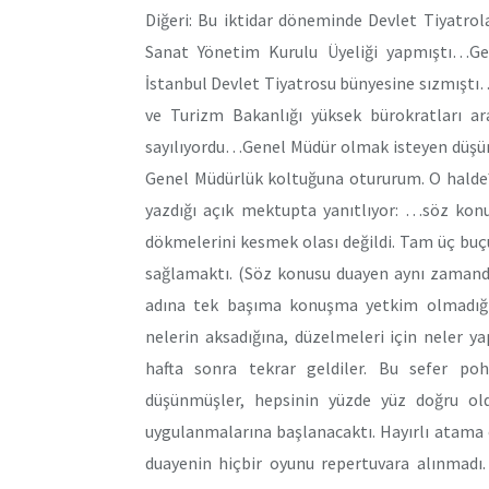
Diğeri: Bu iktidar döneminde Devlet Tiyatrola
Sanat Yönetim Kurulu Üyeliği yapmıştı…Gene
İstanbul Devlet Tiyatrosu bünyesine sızmıştı
ve Turizm Bakanlığı yüksek bürokratları a
sayılıyordu…Genel Müdür olmak isteyen düşün
Genel Müdürlük koltuğuna otururum. O halde?
yazdığı açık mektupta yanıtlıyor: …söz konu
dökmelerini kesmek olası değildi. Tam üç buç
sağlamaktı. (Söz konusu duayen aynı zamanda
adına tek başıma konuşma yetkim olmadığın
nelerin aksadığına, düzelmeleri için neler y
hafta sonra tekrar geldiler. Bu sefer po
düşünmüşler, hepsinin yüzde yüz doğru old
uygulanmalarına başlanacaktı. Hayırlı atama ç
duayenin hiçbir oyunu repertuvara alınmadı