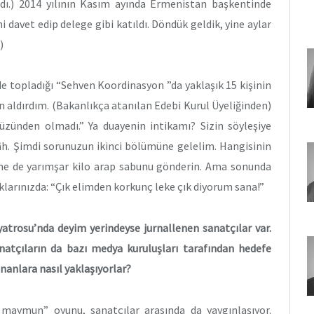
dı.) 2014 yılının Kasım ayında Ermenistan başkentinde
davet edip delege gibi katıldı. Döndük geldik, yine aylar
)
e topladığı “Sehven Koordinasyon ”da yaklaşık 15 kişinin
n aldırdım. (Bakanlıkça atanılan Edebi Kurul Üyeliğinden)
üzünden olmadı.” Ya duayenin intikamı? Sizin söyleşiye
âh. Şimdi sorunuzun ikinci bölümüne gelelim. Hangisinin
ine de yarımşar kilo arap sabunu gönderin. Ama sonunda
aklarınızda: “Çık elimden korkunç leke çık diyorum sana!”
iyatrosu’nda deyim yerindeyse jurnallenen sanatçılar var.
atçıların da bazı medya kuruluşları tarafından hedefe
nanlara nasıl yaklaşıyorlar?
 maymun” oyunu, sanatçılar arasında da yaygınlaşıyor.