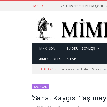
HABERLER
26. Uluslararası Bursa Çocuk v
HAKKINDA
HABER – SÖYLEŞI
MİMESİS DERGİ – KİTAP
»
»
BURADASINIZ:
Anasayfa
Haber - Söyleşi
BASINDAN
‘Sanat Kaygısı Taşımay