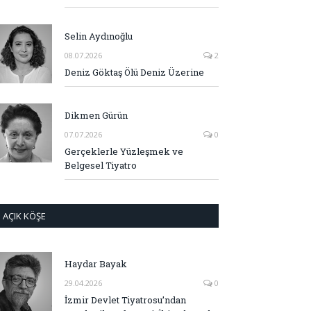
Selin Aydınoğlu
08.07.2026
2
Deniz Göktaş Ölü Deniz Üzerine
Dikmen Gürün
07.07.2026
0
Gerçeklerle Yüzleşmek ve
Belgesel Tiyatro
AÇIK KÖŞE
Haydar Bayak
29.04.2026
0
İzmir Devlet Tiyatrosu’ndan