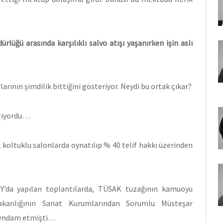
rlüğü arasında karşılıklı salvo atışı yaşanırken işin aslı
arının şimdilik bittiğini gösteriyor. Neydi bu ortak çıkar?
stiyordu…
k koltuklu salonlarda oynatılıp % 40 telif hakkı üzerinden
OY’da yapılan toplantılarda, TÜSAK tuzağının kamuoyu
akanlığının Sanat Kurumlarından Sorumlu Müsteşar
ı endam etmişti…