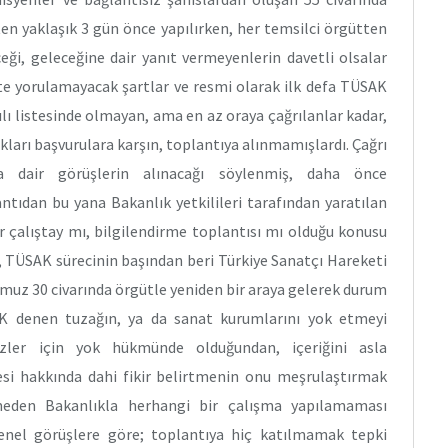
hten yaklaşık 3 gün önce yapılırken, her temsilci örgütten
eği, geleceğine dair yanıt vermeyenlerin davetli olsalar
ete yorulamayacak şartlar ve resmi olarak ilk defa TÜSAK
rılı listesinde olmayan, ama en az oraya çağrılanlar kadar,
kları başvurulara karşın, toplantıya alınmamışlardı. Çağrı
a dair görüşlerin alınacağı söylenmiş, daha önce
antıdan bu yana Bakanlık yetkilileri tarafından yaratılan
ir çalıştay mı, bilgilendirme toplantısı mı olduğu konusu
e, TÜSAK sürecinin başından beri Türkiye Sanatçı Hareketi
uğumuz 30 civarında örgütle yeniden bir araya gelerek durum
AK denen tuzağın, ya da sanat kurumlarını yok etmeyi
zler için yok hükmünde olduğundan, içeriğini asla
si hakkında dahi fikir belirtmenin onu meşrulaştırmak
meden Bakanlıkla herhangi bir çalışma yapılamaması
 Genel görüşlere göre; toplantıya hiç katılmamak tepki