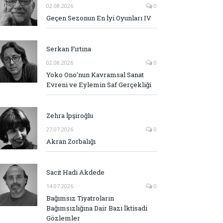
02.08.2026
0
Geçen Sezonun En İyi Oyunları IV
Serkan Fırtına
02.08.2026
0
Yoko Ono’nun Kavramsal Sanat
Evreni ve Eylemin Saf Gerçekliği
Zehra İpşiroğlu
27.07.2026
0
Akran Zorbalığı
Sacit Hadi Akdede
14.07.2026
0
Bağımsız Tiyatroların
Bağımsızlığına Dair Bazı İktisadi
Gözlemler