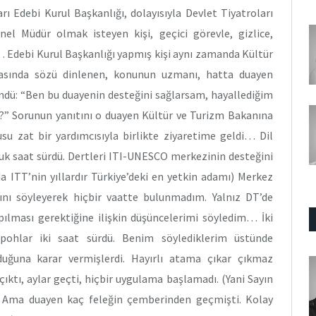
rı Edebi Kurul Başkanlığı, dolayısıyla Devlet Tiyatroları
l Müdür olmak isteyen kişi, geçici görevle, gizlice,
… Edebi Kurul Başkanlığı yapmış kişi aynı zamanda Kültür
rasında sözü dinlenen, konunun uzmanı, hatta duayen
dü: “Ben bu duayenin desteğini sağlarsam, hayallediğim
” Sorunun yanıtını o duayen Kültür ve Turizm Bakanına
su zat bir yardımcısıyla birlikte ziyaretime geldi… Dil
uk saat sürdü. Dertleri ITI-UNESCO merkezinin desteğini
 ITT’nin yıllardır Türkiye’deki en yetkin adamı) Merkez
ı söyleyerek hiçbir vaatte bulunmadım. Yalnız DT’de
apılması gerektiğine ilişkin düşüncelerimi söyledim… İki
hpohlar iki saat sürdü. Benim söylediklerim üstünde
uğuna karar vermişlerdi. Hayırlı atama çıkar çıkmaz
ıktı, aylar geçti, hiçbir uygulama başlamadı. (Yani Sayın
. Ama duayen kaç feleğin çemberinden geçmişti. Kolay