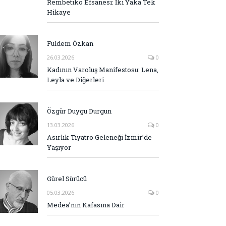
Rembetiko Efsanesi: İki Yaka Tek
Hikaye
Fuldem Özkan
26.03.2026
0
Kadının Varoluş Manifestosu: Lena,
Leyla ve Diğerleri
Özgür Duygu Durgun
13.03.2026
0
Asırlık Tiyatro Geleneği İzmir’de
Yaşıyor
Gürel Sürücü
05.03.2026
0
Medea’nın Kafasına Dair