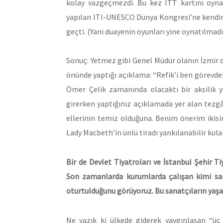
kolay vazgeçmezdi. Bu kez ITT kartını oyna
yapılan ITI-UNESCO Dünya Kongresi’ne kendini 
geçti. (Yani duayenin oyunları yine oynatılmadı
Sonuç: Yetmez gibi Genel Müdür olanın İzmir d
önünde yaptığı açıklama: “Refik’i ben görevde
Ömer Çelik zamanında olacaktı bir aksilik y
girerken yaptığınız açıklamada yer alan tezg
ellerinin temiz olduğuna. Benim önerim ikis
Lady Macbeth’in ünlü tiradı yankılanabilir kul
Bir de Devlet Tiyatroları ve İstanbul Şehir T
Son zamanlarda kurumlarda çalışan kimi san
oturtulduğunu görüyoruz. Bu sanatçıların yaşa
Ne yazık ki ülkede giderek yaygınlaşan “üç