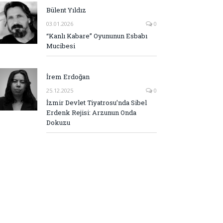
Bülent Yıldız
03.01.2026
0
“Kanlı Kabare” Oyununun Esbabı
Mucibesi
İrem Erdoğan
25.12.2025
0
İzmir Devlet Tiyatrosu’nda Sibel
Erdenk Rejisi: Arzunun Onda
Dokuzu