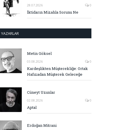
28.07.2026
0
İktidarın Mizahla Sorunu Ne
YAZARLAR
Metin Göksel
03.08.2026
0
Kardeşlikten Müşterekliğe: Ortak
Hafızadan Müşterek Geleceğe
Cüneyt Uzunlar
02.08.2026
0
Aptal
Erdoğan Mitrani