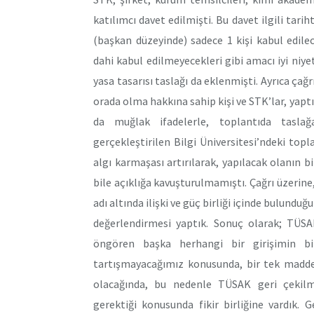
katılımcı davet edilmişti. Bu davet ilgili tari
(başkan düzeyinde) sadece 1 kişi kabul edilec
dahi kabul edilmeyecekleri gibi amacı iyi niy
yasa tasarısı taslağı da eklenmişti. Ayrıca çağ
orada olma hakkına sahip kişi ve STK’lar, yaptı
da muğlak ifadelerle, toplantıda taslağ
gerçekleştirilen Bilgi Üniversitesi’ndeki topl
algı karmaşası artırılarak, yapılacak olanın b
bile açıklığa kavuşturulmamıştı. Çağrı üzerin
adı altında ilişki ve güç birliği içinde bulund
değerlendirmesi yaptık. Sonuç olarak; TÜS
öngören başka herhangi bir girişimin bi
tartışmayacağımız konusunda, bir tek madde
olacağında, bu nedenle TÜSAK geri çekil
gerektiği konusunda fikir birliğine vardık.