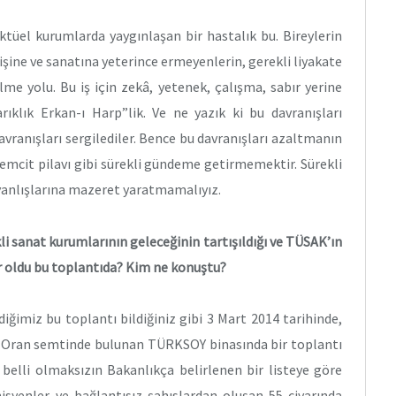
tüel kurumlarda yaygınlaşan bir hastalık bu. Bireylerin
işine ve sanatına yeterince ermeyenlerin, gerekli liyakate
me yolu. Bu iş için zekâ, yetenek, çalışma, sabır yerine
rıklık Erkan-ı Harp”lik. Ve ne yazık ki bu davranışları
vranışları sergilediler. Bence bu davranışları azaltmanın
temcit pilavı gibi sürekli gündeme getirmemektir. Sürekli
yanlışlarına mazeret yaratmamalıyız.
li sanat kurumlarının geleceğinin tartışıldığı ve TÜSAK’ın
r oldu bu toplantıda? Kim ne konuştu?
imiz bu toplantı bildiğiniz gibi 3 Mart 2014 tarihinde,
a Oran semtinde bulunan TÜRKSOY binasında bir toplantı
 belli olmaksızın Bakanlıkça belirlenen bir listeye göre
isyenler ve bağlantısız şahıslardan oluşan 55 civarında