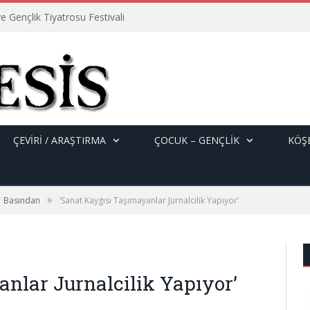
e Gençlik Tiyatrosu Festivali
ÇEVİRİ / ARAŞTIRMA
ÇOCUK – GENÇLIK
KÖŞE
»
Basından
‘Sanat Kaygısı Taşımayanlar Jurnalcilik Yapıyor’
anlar Jurnalcilik Yapıyor’