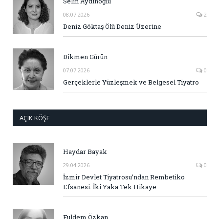
Selin Aydınoğlu
08.07.2026
2
Deniz Göktaş Ölü Deniz Üzerine
Dikmen Gürün
07.07.2026
0
Gerçeklerle Yüzleşmek ve Belgesel Tiyatro
AÇIK KÖŞE
Haydar Bayak
29.04.2026
0
İzmir Devlet Tiyatrosu’ndan Rembetiko
Efsanesi: İki Yaka Tek Hikaye
Fuldem Özkan