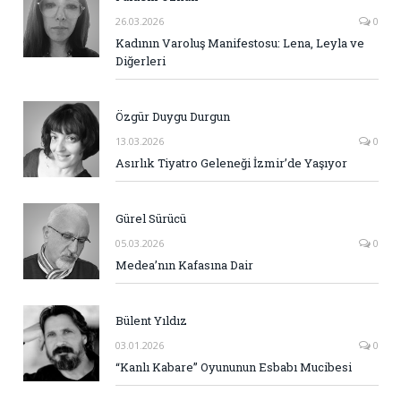
26.03.2026
0
Kadının Varoluş Manifestosu: Lena, Leyla ve
Diğerleri
Özgür Duygu Durgun
13.03.2026
0
Asırlık Tiyatro Geleneği İzmir’de Yaşıyor
Gürel Sürücü
05.03.2026
0
Medea’nın Kafasına Dair
Bülent Yıldız
03.01.2026
0
“Kanlı Kabare” Oyununun Esbabı Mucibesi