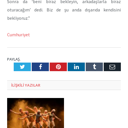
Sonra da ‘beni biraz bekleyin, arkadaşlarla biraz
oturacağım’ dedi. Biz de şu anda dışarıda kendisini
bekliyoruz.”
Cumhuriyet
PAYLAŞ.
Twitter
Facebook
Pinterest
LinkedIn
Tumblr
E-
Posta
ILIŞKILI
YAZILAR