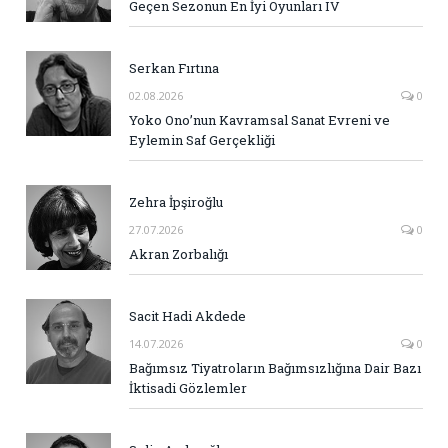
Geçen Sezonun En İyi Oyunları IV
Serkan Fırtına
02.08.2026
0
Yoko Ono’nun Kavramsal Sanat Evreni ve
Eylemin Saf Gerçekliği
Zehra İpşiroğlu
27.07.2026
0
Akran Zorbalığı
Sacit Hadi Akdede
14.07.2026
0
Bağımsız Tiyatroların Bağımsızlığına Dair Bazı
İktisadi Gözlemler