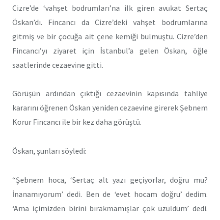
Cizre’de ‘vahşet bodrumları’na ilk giren avukat Sertaç
Öskan’dı. Fincancı da Cizre’deki vahşet bodrumlarına
gitmiş ve bir çocuğa ait çene kemiği bulmuştu. Cizre’den
Fincancı’yı ziyaret için İstanbul’a gelen Öskan, öğle
saatlerinde cezaevine gitti.
Görüşün ardından çıktığı cezaevinin kapısında tahliye
kararını öğrenen Öskan yeniden cezaevine girerek Şebnem
Korur Fincancı ile bir kez daha görüştü.
Öskan, şunları söyledi:
“Şebnem hoca, ‘Sertaç alt yazı geçiyorlar, doğru mu?
İnanamıyorum’ dedi. Ben de ‘evet hocam doğru’ dedim.
‘Ama içimizden birini bırakmamışlar çok üzüldüm’ dedi.