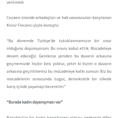
verilmedi.
Cezaevi önünde arkadaşları ve hak savunucuları karşılanan
Korur Fincancı şöyle konuştu:
“Bu dönemde Türkiye’de tutuklanmamızın bir onur
olduğunu düşünüyorum. Bu onuru kabul ettik. Mücadeleye
devam edeceğiz. Gerekirse yeniden bu duvarın arkasına
geçmemizde hiçbir beis yoktur, yeter ki bizim o duvarın
arkasına geçirilmemiz bu mücadeleye katkı sunsun. Biz bu
mücadelenin sonucunda özgür, demokratik bir ülkede
barış içinde yaşamayı becerelim.”
“Burada kadın dayanışması var”
Bakırköy’ün bir kadın hapishanesi olması nedeniyle diğer