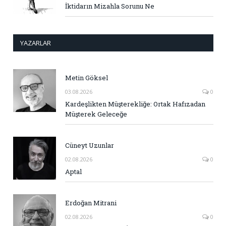
İktidarın Mizahla Sorunu Ne
YAZARLAR
Metin Göksel
03.08.2026
0
Kardeşlikten Müşterekliğe: Ortak Hafızadan
Müşterek Geleceğe
Cüneyt Uzunlar
02.08.2026
0
Aptal
Erdoğan Mitrani
02.08.2026
0