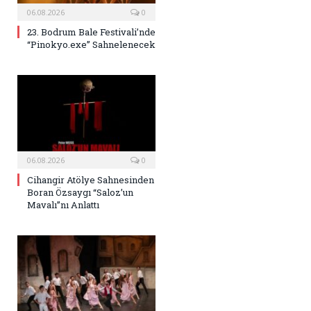
06.08.2026
0
23. Bodrum Bale Festivali’nde
“Pinokyo.exe” Sahnelenecek
06.08.2026
0
Cihangir Atölye Sahnesinden
Boran Özsaygı “Saloz’un
Mavalı”nı Anlattı