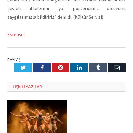
devleti ilkelerinin yol göstericimiz olduğunu
saygılarımızla bildiririz.” denildi. (Kültür Servisi)
Evrensel
PAYLAŞ.
Twitter
Facebook
Pinterest
LinkedIn
Tumblr
E-
Posta
ILIŞKILI
YAZILAR