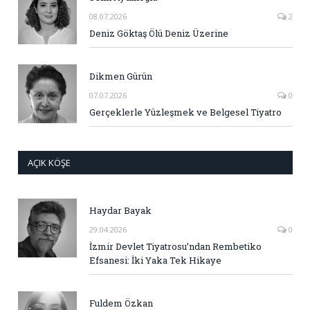
08.07.2026
2
Deniz Göktaş Ölü Deniz Üzerine
Dikmen Gürün
07.07.2026
0
Gerçeklerle Yüzleşmek ve Belgesel Tiyatro
AÇIK KÖŞE
Haydar Bayak
29.04.2026
0
İzmir Devlet Tiyatrosu’ndan Rembetiko
Efsanesi: İki Yaka Tek Hikaye
Fuldem Özkan