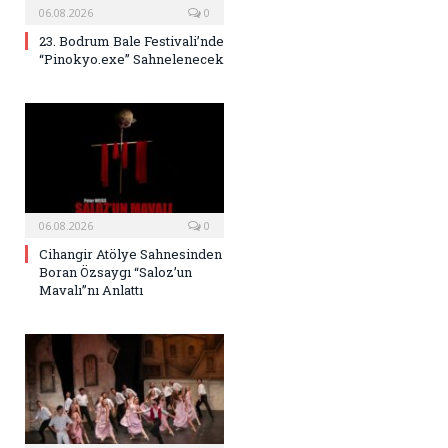
06.08.2026
0
23. Bodrum Bale Festivali’nde
“Pinokyo.exe” Sahnelenecek
06.08.2026
0
Cihangir Atölye Sahnesinden
Boran Özsaygı “Saloz’un
Mavalı”nı Anlattı