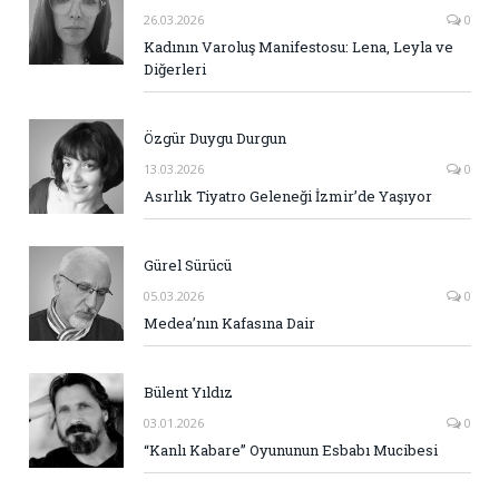
26.03.2026
0
Kadının Varoluş Manifestosu: Lena, Leyla ve
Diğerleri
Özgür Duygu Durgun
13.03.2026
0
Asırlık Tiyatro Geleneği İzmir’de Yaşıyor
Gürel Sürücü
05.03.2026
0
Medea’nın Kafasına Dair
Bülent Yıldız
03.01.2026
0
“Kanlı Kabare” Oyununun Esbabı Mucibesi