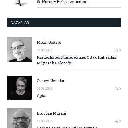
İktidarın Mizahla Sorunu Ne
YAZARLAR
Metin Göksel
03.08.2026
0
Kardeşlikten Müşterekliğe: Ortak Hafızadan
Müşterek Geleceğe
Cüneyt Uzunlar
02.08.2026
0
Aptal
Erdoğan Mitrani
02.08.2026
0
Geçen Sezonun En İyi Oyunları IV