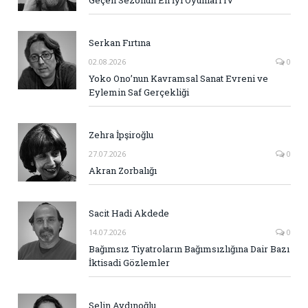
Serkan Fırtına
02.08.2026
0
Yoko Ono’nun Kavramsal Sanat Evreni ve
Eylemin Saf Gerçekliği
Zehra İpşiroğlu
27.07.2026
0
Akran Zorbalığı
Sacit Hadi Akdede
14.07.2026
0
Bağımsız Tiyatroların Bağımsızlığına Dair Bazı
İktisadi Gözlemler
Selin Aydınoğlu