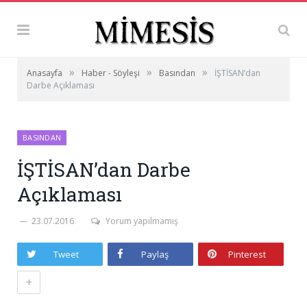
»
»
»
Anasayfa
Haber - Söyleşi
Basından
İŞTİSAN’dan
Darbe Açıklaması
BASINDAN
İŞTİSAN’dan Darbe
Açıklaması
23.07.2016
Yorum yapılmamış
Tweet
Paylaş
Pinterest
+