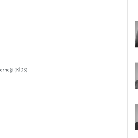
Derneği (KİDS)
)