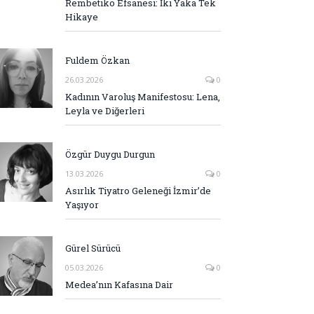
Rembetiko Efsanesi: İki Yaka Tek
Hikaye
Fuldem Özkan
26.03.2026
0
Kadının Varoluş Manifestosu: Lena,
Leyla ve Diğerleri
Özgür Duygu Durgun
13.03.2026
0
Asırlık Tiyatro Geleneği İzmir’de
Yaşıyor
Gürel Sürücü
05.03.2026
0
Medea’nın Kafasına Dair