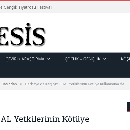
e Gençlik Tiyatrosu Festivali
ÇEVİRİ / ARAŞTIRMA
ÇOCUK – GENÇLIK
KÖŞE
»
Basından
Darbeye de Karşıyız OHAL Yetkilerinin Kötüye Kullanımına da
AL Yetkilerinin Kötüye