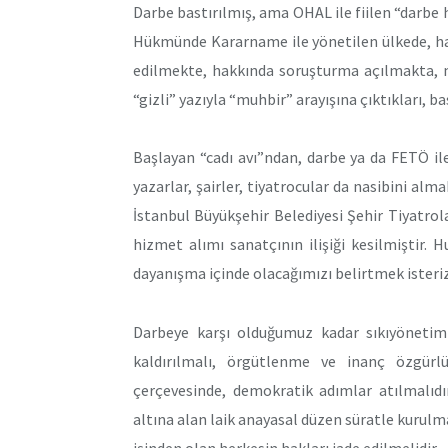
Darbe bastırılmış, ama OHAL ile fiilen “darb
Hükmünde Kararname ile yönetilen ülkede, ha
edilmekte, hakkında soruşturma açılmakta, m
“gizli” yazıyla “muhbir” arayışına çıktıkları, b
Başlayan “cadı avı”ndan, darbe ya da FETÖ ile 
yazarlar, şairler, tiyatrocular da nasibini alm
İstanbul Büyükşehir Belediyesi Şehir Tiyatrol
hizmet alımı sanatçının ilişiği kesilmiştir.
dayanışma içinde olacağımızı belirtmek isteriz
Darbeye karşı olduğumuz kadar sıkıyönetim
kaldırılmalı, örgütlenme ve inanç özgürl
çerçevesinde, demokratik adımlar atılmalıdı
altına alan laik anayasal düzen süratle kurul