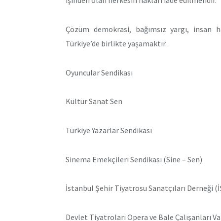
işinden olan herkesin hakları iade edilmelidir.
Çözüm demokrasi, bağımsız yargı, insan ha
Türkiye’de birlikte yaşamaktır.
Oyuncular Sendikası
Kültür Sanat Sen
Türkiye Yazarlar Sendikası
Sinema Emekçileri Sendikası (Sine – Sen)
İstanbul Şehir Tiyatrosu Sanatçıları Derneği (
Devlet Tiyatroları Opera ve Bale Çalışanları V