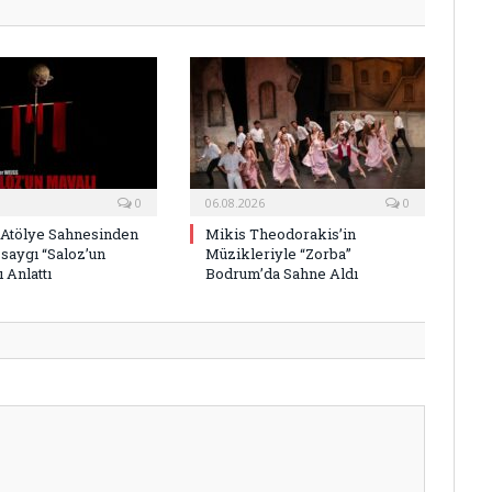
0
06.08.2026
0
 Atölye Sahnesinden
Mikis Theodorakis’in
saygı “Saloz’un
Müzikleriyle “Zorba”
 Anlattı
Bodrum’da Sahne Aldı