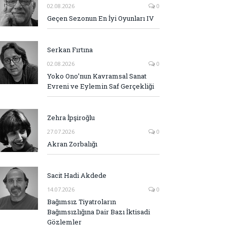
02.08.2026
0
Geçen Sezonun En İyi Oyunları IV
Serkan Fırtına
02.08.2026
0
Yoko Ono’nun Kavramsal Sanat
Evreni ve Eylemin Saf Gerçekliği
Zehra İpşiroğlu
27.07.2026
0
Akran Zorbalığı
Sacit Hadi Akdede
14.07.2026
0
Bağımsız Tiyatroların
Bağımsızlığına Dair Bazı İktisadi
Gözlemler