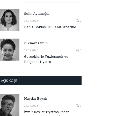
Selin Aydınoğlu
08.07.2026
2
Deniz Göktaş Ölü Deniz Üzerine
Dikmen Gürün
07.07.2026
0
Gerçeklerle Yüzleşmek ve
Belgesel Tiyatro
AÇIK KÖŞE
Haydar Bayak
29.04.2026
0
İzmir Devlet Tiyatrosu’ndan