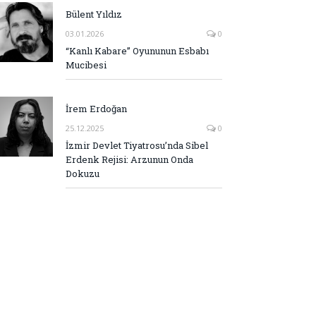
Bülent Yıldız
03.01.2026
0
“Kanlı Kabare” Oyununun Esbabı
Mucibesi
İrem Erdoğan
25.12.2025
0
İzmir Devlet Tiyatrosu’nda Sibel
Erdenk Rejisi: Arzunun Onda
Dokuzu