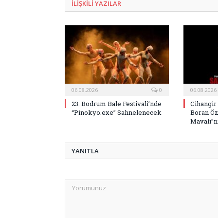
ILIŞKILI
YAZILAR
06.08.2026
0
06.08.2026
23. Bodrum Bale Festivali’nde
Cihangir
“Pinokyo.exe” Sahnelenecek
Boran Öz
Mavalı”nı
YANITLA