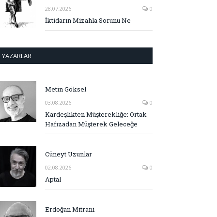
28.07.2026
0
İktidarın Mizahla Sorunu Ne
YAZARLAR
Metin Göksel
03.08.2026
0
Kardeşlikten Müşterekliğe: Ortak
Hafızadan Müşterek Geleceğe
Cüneyt Uzunlar
02.08.2026
0
Aptal
Erdoğan Mitrani