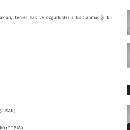
kları, temel hak ve özgürlüklerin kısıtlanmadığı bir
İŞTİSAN)
akfı (TOBAV)