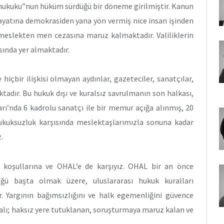
e hukuku”nun hüküm sürdüğü bir döneme girilmiştir. Kanun
yatına demokrasiden yana yön vermiş nice insan işinden
eslekten men cezasına maruz kalmaktadır. Valiliklerin
asında yer almaktadır.
hiçbir ilişkisi olmayan aydınlar, gazeteciler, sanatçılar,
aktadır. Bu hukuk dışı ve kuralsız savrulmanın son halkası,
arı’nda 6 kadrolu sanatçı ile bir memur açığa alınmış, 20
 Hukuksuzluk karşısında meslektaşlarımızla sonuna kadar
.
 koşullarına ve OHAL’e de karşıyız. OHAL bir an önce
üğü başta olmak üzere, uluslararası hukuk kuralları
r. Yargının bağımsızlığını ve halk egemenliğini güvence
malı; haksız yere tutuklanan, soruşturmaya maruz kalan ve