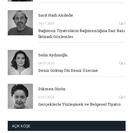
Sacit Hadi Akdede
14.07.2026
0
Bağımsız Tiyatroların Bağımsızlığına Dair Bazı
İktisadi Gözlemler
Selin Aydınoğlu
08.07.2026
2
Deniz Göktaş Ölü Deniz Üzerine
Dikmen Gürün
07.07.2026
0
Gerçeklerle Yüzleşmek ve Belgesel Tiyatro
AÇIK KÖŞE