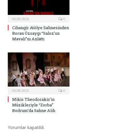
06.08.2026
0
Cihangir Atölye Sahnesinden
Boran Özsaygı “Saloz’un
Mavalı”nı Anlattı
06.08.2026
0
Mikis Theodorakis’in
Müzikleriyle “Zorba”
Bodrum’da Sahne Aldı
Yorumlar kapatıldı.