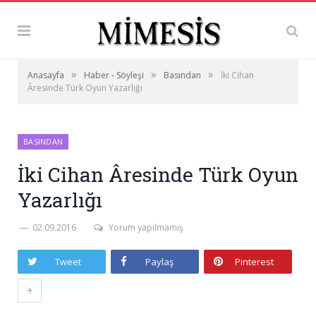
»
»
»
Anasayfa
Haber - Söyleşi
Basından
İki Cihan
Âresinde Türk Oyun Yazarlığı
BASINDAN
İki Cihan Âresinde Türk Oyun
Yazarlığı
02.09.2016
Yorum yapılmamış
Tweet
Paylaş
Pinterest
+