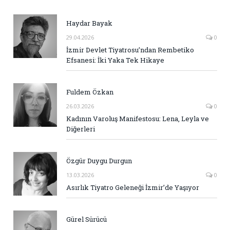
Haydar Bayak
29.04.2026
0
İzmir Devlet Tiyatrosu’ndan Rembetiko
Efsanesi: İki Yaka Tek Hikaye
Fuldem Özkan
26.03.2026
0
Kadının Varoluş Manifestosu: Lena, Leyla ve
Diğerleri
Özgür Duygu Durgun
13.03.2026
0
Asırlık Tiyatro Geleneği İzmir’de Yaşıyor
Gürel Sürücü