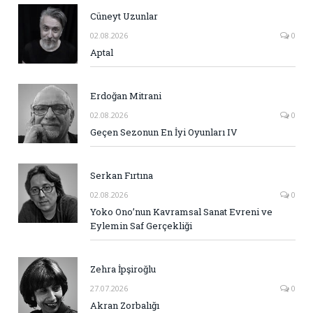
Cüneyt Uzunlar
02.08.2026
0
Aptal
Erdoğan Mitrani
02.08.2026
0
Geçen Sezonun En İyi Oyunları IV
Serkan Fırtına
02.08.2026
0
Yoko Ono’nun Kavramsal Sanat Evreni ve
Eylemin Saf Gerçekliği
Zehra İpşiroğlu
27.07.2026
0
Akran Zorbalığı