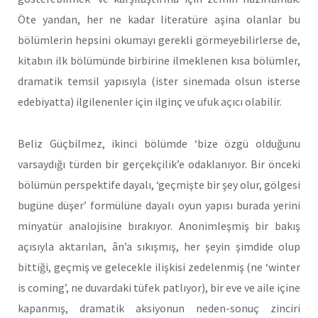
Öte yandan, her ne kadar literatüre aşina olanlar bu
bölümlerin hepsini okumayı gerekli görmeyebilirlerse de,
kitabın ilk bölümünde birbirine ilmeklenen kısa bölümler,
dramatik temsil yapısıyla (ister sinemada olsun isterse
edebiyatta) ilgilenenler için ilginç ve ufuk açıcı olabilir.
Beliz Güçbilmez, ikinci bölümde ‘bize özgü olduğunu
varsaydığı türden bir gerçekçilik’e odaklanıyor. Bir önceki
bölümün perspektife dayalı, ‘geçmişte bir şey olur, gölgesi
bugüne düşer’ formülüne dayalı oyun yapısı burada yerini
minyatür analojisine bırakıyor. Anonimleşmiş bir bakış
açısıyla aktarılan, ân’a sıkışmış, her şeyin şimdide olup
bittiği, geçmiş ve gelecekle ilişkisi zedelenmiş (ne ‘winter
is coming’, ne duvardaki tüfek patlıyor), bir eve ve aile içine
kapanmış, dramatik aksiyonun neden-sonuç zinciri