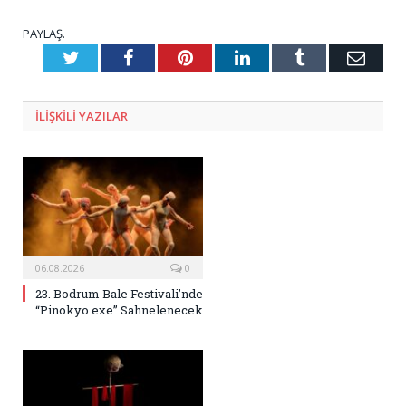
PAYLAŞ.
Twitter
Facebook
Pinterest
LinkedIn
Tumblr
E-
Posta
ILIŞKILI
YAZILAR
06.08.2026
0
23. Bodrum Bale Festivali’nde
“Pinokyo.exe” Sahnelenecek