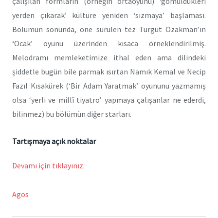
çalışılan formların (örneğin ortaoyunu) ‘gömüldükleri
yerden çıkarak’ kültüre yeniden ‘sızmaya’ başlaması.
Bölümün sonunda, öne sürülen tez Turgut Özakman’ın
‘Ocak’ oyunu üzerinden kısaca örneklendirilmiş.
Melodramı memleketimize ithal eden ama dilindeki
şiddetle bugün bile parmak ısırtan Namık Kemal ve Necip
Fazıl Kısakürek (‘Bir Adam Yaratmak’ oyununu yazmamış
olsa ‘yerli ve millî tiyatro’ yapmaya çalışanlar ne ederdi,
bilinmez) bu bölümün diğer starları.
Tartışmaya açık noktalar
Devamı için tıklayınız.
Agos