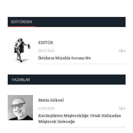
EDITÖRDEN
EDİTÖR
28.07.2026
0
İktidarın Mizahla Sorunu Ne
YAZARLAR
Metin Göksel
03.08.2026
0
Kardeşlikten Müşterekliğe: Ortak Hafızadan
Müşterek Geleceğe