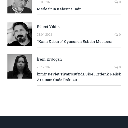
05.03.2026
0
Medea’nın Kafasına Dair
Bülent Yıldız
03.01.2026
0
“Kanlı Kabare” Oyununun Esbabı Mucibesi
İrem Erdoğan
25.12.2025
0
İzmir Devlet Tiyatrosu’nda Sibel Erdenk Rejisi:
Arzunun Onda Dokuzu