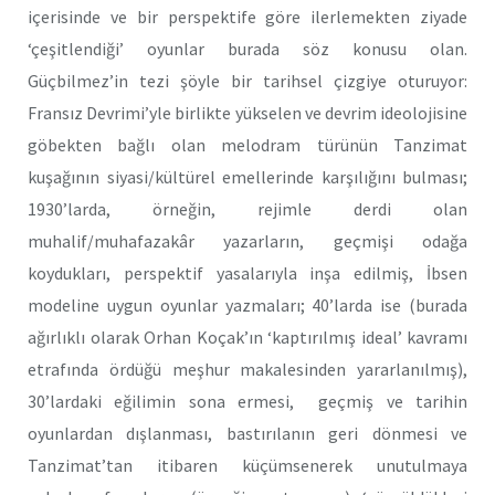
içerisinde ve bir perspektife göre ilerlemekten ziyade
‘çeşitlendiği’ oyunlar burada söz konusu olan.
Güçbilmez’in tezi şöyle bir tarihsel çizgiye oturuyor:
Fransız Devrimi’yle birlikte yükselen ve devrim ideolojisine
göbekten bağlı olan melodram türünün Tanzimat
kuşağının siyasi/kültürel emellerinde karşılığını bulması;
1930’larda, örneğin, rejimle derdi olan
muhalif/muhafazakâr yazarların, geçmişi odağa
koydukları, perspektif yasalarıyla inşa edilmiş, İbsen
modeline uygun oyunlar yazmaları; 40’larda ise (burada
ağırlıklı olarak Orhan Koçak’ın ‘kaptırılmış ideal’ kavramı
etrafında ördüğü meşhur makalesinden yararlanılmış),
30’lardaki eğilimin sona ermesi, geçmiş ve tarihin
oyunlardan dışlanması, bastırılanın geri dönmesi ve
Tanzimat’tan itibaren küçümsenerek unutulmaya