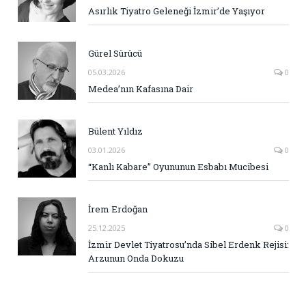
Asırlık Tiyatro Geleneği İzmir’de Yaşıyor
Gürel Sürücü
05.03.2026
0
Medea’nın Kafasına Dair
Bülent Yıldız
03.01.2026
0
“Kanlı Kabare” Oyununun Esbabı Mucibesi
İrem Erdoğan
25.12.2025
0
İzmir Devlet Tiyatrosu’nda Sibel Erdenk Rejisi:
Arzunun Onda Dokuzu