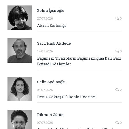
Zehra İpşiroğlu
27.07.2026
0
Akran Zorbalığı
Sacit Hadi Akdede
14.07.2026
0
Bağımsız Tiyatroların Bağımsızlığına Dair Bazı
İktisadi Gözlemler
Selin Aydınoğlu
08.07.2026
2
Deniz Göktaş Ölü Deniz Üzerine
Dikmen Gürün
07.07.2026
0