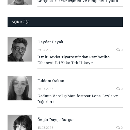
Gerçeklerle Yüzleşmek ve Belgesel Tiyatro
AÇIK KÖŞE
Haydar Bayak
29.04.2026
0
İzmir Devlet Tiyatrosu’ndan Rembetiko
Efsanesi: İki Yaka Tek Hikaye
Fuldem Özkan
26.03.2026
0
Kadının Varoluş Manifestosu: Lena, Leyla ve
Diğerleri
Özgür Duygu Durgun
13.03.2026
0