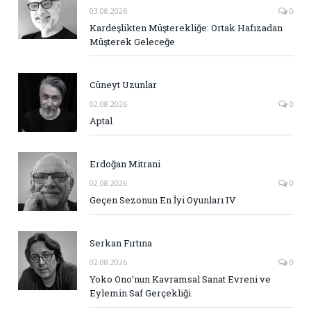
03.08.2026
0
Kardeşlikten Müşterekliğe: Ortak Hafızadan
Müşterek Geleceğe
Cüneyt Uzunlar
02.08.2026
0
Aptal
Erdoğan Mitrani
02.08.2026
0
Geçen Sezonun En İyi Oyunları IV
Serkan Fırtına
02.08.2026
0
Yoko Ono’nun Kavramsal Sanat Evreni ve
Eylemin Saf Gerçekliği