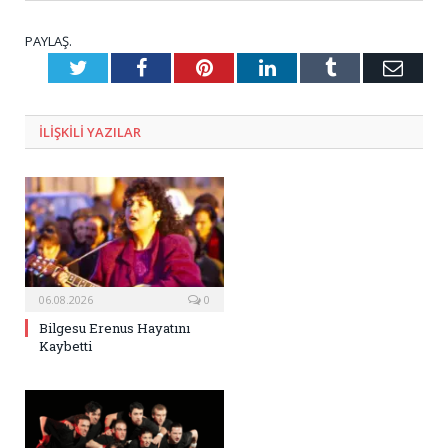
PAYLAŞ.
Twitter
Facebook
Pinterest
LinkedIn
Tumblr
E-
Posta
ILIŞKILI
YAZILAR
06.08.2026
0
Bilgesu Erenus Hayatını
Kaybetti