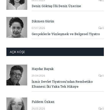
Deniz Göktaş Ölü Deniz Üzerine
Dikmen Gürün
07.07.2026
0
Gerçeklerle Yüzleşmek ve Belgesel Tiyatro
AÇIK KÖŞE
Haydar Bayak
29.04.2026
0
İzmir Devlet Tiyatrosu’ndan Rembetiko
Efsanesi: İki Yaka Tek Hikaye
Fuldem Özkan
26.03.2026
0