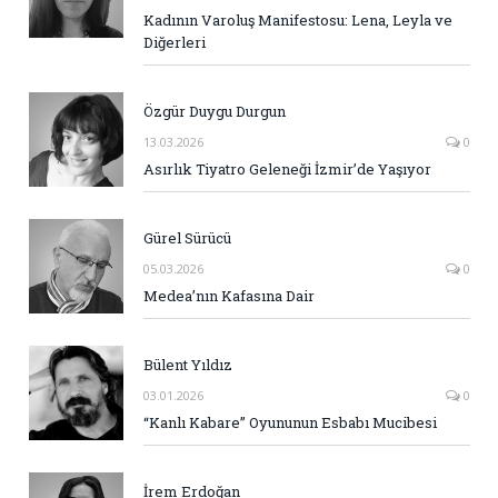
Kadının Varoluş Manifestosu: Lena, Leyla ve
Diğerleri
Özgür Duygu Durgun
13.03.2026
0
Asırlık Tiyatro Geleneği İzmir’de Yaşıyor
Gürel Sürücü
05.03.2026
0
Medea’nın Kafasına Dair
Bülent Yıldız
03.01.2026
0
“Kanlı Kabare” Oyununun Esbabı Mucibesi
İrem Erdoğan