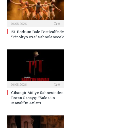
06.08.2026
0
23. Bodrum Bale Festivali’nde
“Pinokyo.exe” Sahnelenecek
06.08.2026
0
Cihangir Atölye Sahnesinden
Boran Özsaygı “Saloz’un
Mavalı”nı Anlattı