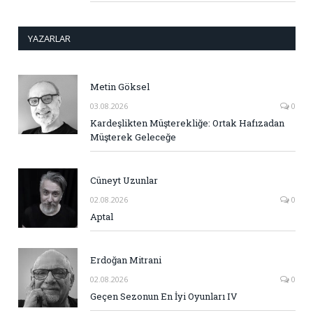
YAZARLAR
Metin Göksel
03.08.2026
0
Kardeşlikten Müşterekliğe: Ortak Hafızadan
Müşterek Geleceğe
Cüneyt Uzunlar
02.08.2026
0
Aptal
Erdoğan Mitrani
02.08.2026
0
Geçen Sezonun En İyi Oyunları IV