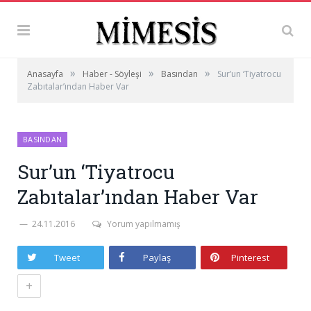
»
»
»
Anasayfa
Haber - Söyleşi
Basından
Sur’un ‘Tiyatrocu
Zabıtalar’ından Haber Var
BASINDAN
Sur’un ‘Tiyatrocu
Zabıtalar’ından Haber Var
24.11.2016
Yorum yapılmamış
Tweet
Paylaş
Pinterest
+