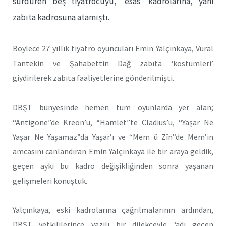
sürdüren beş tiyatrocuyu, ‘esas’ kadrolarına, yani
zabıta kadrosuna atamıştı.
Böylece 27 yıllık tiyatro oyuncuları Emin Yalçınkaya, Vural
Tantekin ve Şahabettin Dağ zabıta ‘kostümleri’
giydirilerek zabıta faaliyetlerine gönderilmişti.
DBŞT bünyesinde hemen tüm oyunlarda yer alan;
“Antigone”de Kreon’u, “Hamlet”te Cladius’u, “Yaşar Ne
Yaşar Ne Yaşamaz”da Yaşar’ı ve “Mem û Zîn”de Mem’in
amcasını canlandıran Emin Yalçınkaya ile bir araya geldik,
geçen ayki bu kadro değişikliğinden sonra yaşanan
gelişmeleri konuştuk.
Yalçınkaya, eski kadrolarına çağrılmalarının ardından,
DBŞT yetkililerince yazılı bir dilekçeyle ‘adı geçen