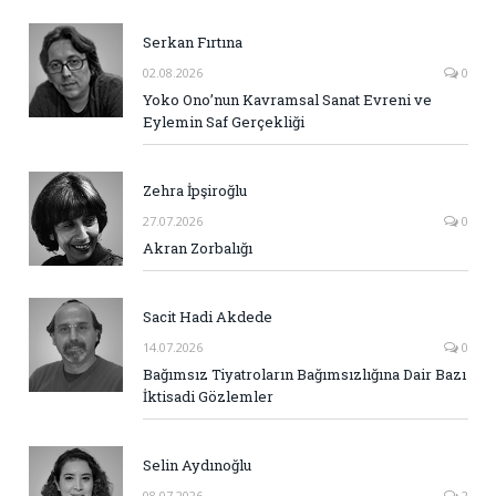
Serkan Fırtına
02.08.2026
0
Yoko Ono’nun Kavramsal Sanat Evreni ve
Eylemin Saf Gerçekliği
Zehra İpşiroğlu
27.07.2026
0
Akran Zorbalığı
Sacit Hadi Akdede
14.07.2026
0
Bağımsız Tiyatroların Bağımsızlığına Dair Bazı
İktisadi Gözlemler
Selin Aydınoğlu
08.07.2026
2