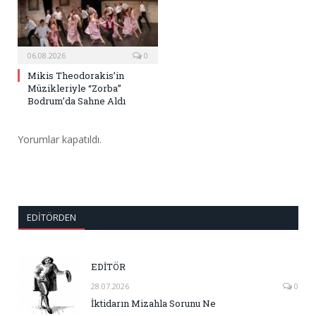
06.08.2026
0
Mikis Theodorakis’in
Müzikleriyle “Zorba”
Bodrum’da Sahne Aldı
Yorumlar kapatıldı.
EDITÖRDEN
EDİTÖR
28.07.2026
0
İktidarın Mizahla Sorunu Ne