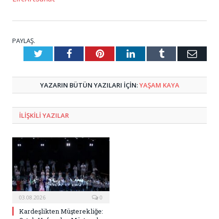
PAYLAŞ.
Twitter
Facebook
Pinterest
LinkedIn
Tumblr
E-
Posta
YAZARIN BÜTÜN YAZILARI IÇIN:
YAŞAM KAYA
ILIŞKILI
YAZILAR
03.08.2026
0
Kardeşlikten Müşterekliğe: