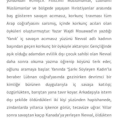
yurdundan etmiştir. Filistinli Müslümanlar, Lübnanlı
Müslümanlar ve bölgede yaşayan Hıristiyanlar arasında
baş gösteren savaşın acımasız, korkunç travması tüm
Arap coğrafyasını sarsmış, içinde korkunç acıları olan
öyküleri oluşturmuştur. Yazar Wajdi Mouawad’ın yazdığı
‘Yanık’ iç savaşın acımasız yüzünü Nevval adlı kadının
başından geçen korkunç bir öyküyle aktarıyor. Gençliğinde
aşık olduğu adamdan evlilik dışı çocuk sahibi olan Nevval
daha sonra okuma yazma öğrenip köyünü terk eder,
oğlunu aramaya başlar. Yanında ‘Şarkı Söyleyen Kadın’la
beraber Lübnan coğrafyasında gezinirken devrimci bir
kimliğe bürünen duygularıyla iç savaşa katılıp;
özgürlükten, barıştan yana tavır koyar. Arkadaşıyla istem
dışı şekilde öldürdükleri iki kişi yüzünden hapishanede,
zindanlarda yıllarca işkence görür, tecavüze uğrar. Yıllar
sonra savaştan kaçıp Kanada’ya yerleşen Nevval, öldükten