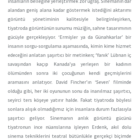
insanların belleğine yerleştirmek zor uğraş. Sinemanın dar
alandan geniş alana kadar göstermek istediğini aktarımı
görüntü yönetiminin kalitesiyle belirginleşirken,
tiyatroda görüntünün sunumu müziğin, sahne tasarımının
gücüyle gerçekleşiyor. ‘Ermişler ya da Günahkarlar’ bir
insanın sorgu-sorgulama aşamasında, kimin kime hizmet
edeceğini anlatan şaşırtıcı bir metinken; ‘Yanık’ Lübnan iç
savaşından kaçıp Kanada’ya yerleşen bir kadının
ölümünden sonra iki çocuğunun kendi geçmişlerini
aramasını anlatıyor. David Fincher’ın ‘Seven’ filminde
olduğu gibi, her iki oyununun sonu da inanılmaz şaşırtıcı,
seyirci ters köşeye yatırır halde. Fakat tiyatroda böylesi
sonlara alışık olmadığımız için insanlara durum fazlasıyla
şaşırtıcı geliyor. Sinemanın anlık görüntü gücünü
tiyatronun ince nüanslarına işleyen Erdenk, akıl dolu
sinema tekniklerini teatral bütünlükle gerçekçi biçimde