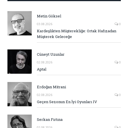
Metin Göksel
03.08.2026
0
Kardeşlikten Müşterekliğe: Ortak Hafızadan
Müşterek Geleceğe
Cüneyt Uzunlar
02.08.2026
0
Aptal
Erdoğan Mitrani
02.08.2026
0
Geçen Sezonun En İyi Oyunları IV
Serkan Fırtına
02.08.2026
0