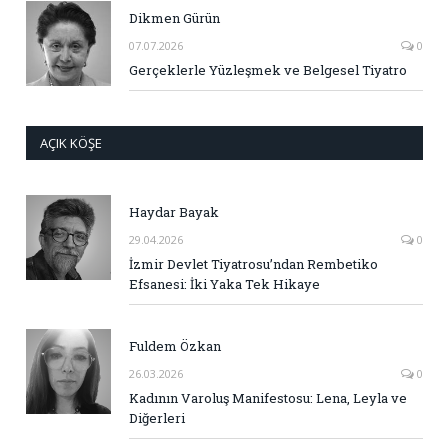
Dikmen Gürün
07.07.2026
0
Gerçeklerle Yüzleşmek ve Belgesel Tiyatro
AÇIK KÖŞE
Haydar Bayak
29.04.2026
0
İzmir Devlet Tiyatrosu’ndan Rembetiko
Efsanesi: İki Yaka Tek Hikaye
Fuldem Özkan
26.03.2026
0
Kadının Varoluş Manifestosu: Lena, Leyla ve
Diğerleri