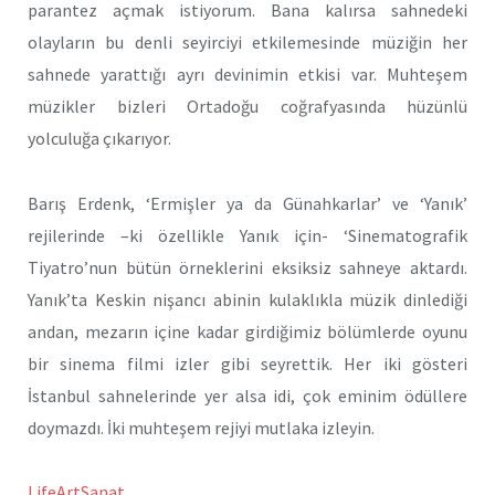
parantez açmak istiyorum. Bana kalırsa sahnedeki
olayların bu denli seyirciyi etkilemesinde müziğin her
sahnede yarattığı ayrı devinimin etkisi var. Muhteşem
müzikler bizleri Ortadoğu coğrafyasında hüzünlü
yolculuğa çıkarıyor.
Barış Erdenk, ‘Ermişler ya da Günahkarlar’ ve ‘Yanık’
rejilerinde –ki özellikle Yanık için- ‘Sinematografik
Tiyatro’nun bütün örneklerini eksiksiz sahneye aktardı.
Yanık’ta Keskin nişancı abinin kulaklıkla müzik dinlediği
andan, mezarın içine kadar girdiğimiz bölümlerde oyunu
bir sinema filmi izler gibi seyrettik. Her iki gösteri
İstanbul sahnelerinde yer alsa idi, çok eminim ödüllere
doymazdı. İki muhteşem rejiyi mutlaka izleyin.
LifeArtSanat