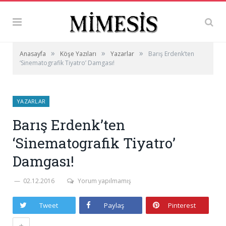
»
»
»
Anasayfa
Köşe Yazıları
Yazarlar
Barış Erdenk’ten
‘Sinematografik Tiyatro’ Damgası!
YAZARLAR
Barış Erdenk’ten
‘Sinematografik Tiyatro’
Damgası!
02.12.2016
Yorum yapılmamış
Tweet
Paylaş
Pinterest
+