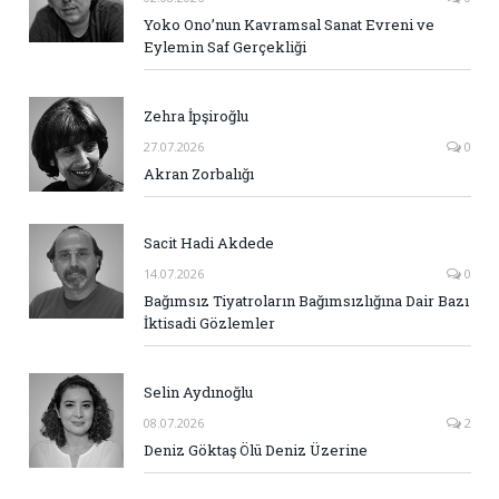
Yoko Ono’nun Kavramsal Sanat Evreni ve
Eylemin Saf Gerçekliği
Zehra İpşiroğlu
27.07.2026
0
Akran Zorbalığı
Sacit Hadi Akdede
14.07.2026
0
Bağımsız Tiyatroların Bağımsızlığına Dair Bazı
İktisadi Gözlemler
Selin Aydınoğlu
08.07.2026
2
Deniz Göktaş Ölü Deniz Üzerine