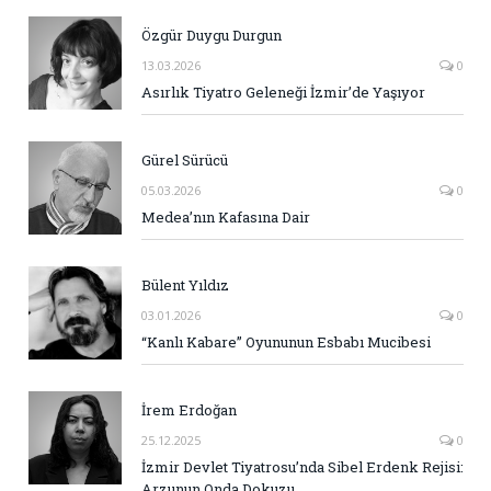
Özgür Duygu Durgun
13.03.2026
0
Asırlık Tiyatro Geleneği İzmir’de Yaşıyor
Gürel Sürücü
05.03.2026
0
Medea’nın Kafasına Dair
Bülent Yıldız
03.01.2026
0
“Kanlı Kabare” Oyununun Esbabı Mucibesi
İrem Erdoğan
25.12.2025
0
İzmir Devlet Tiyatrosu’nda Sibel Erdenk Rejisi:
Arzunun Onda Dokuzu