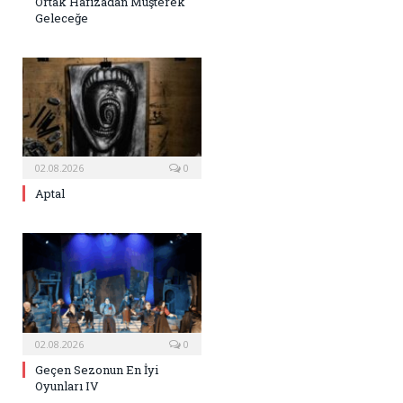
Ortak Hafızadan Müşterek
Geleceğe
02.08.2026
0
Aptal
02.08.2026
0
Geçen Sezonun En İyi
Oyunları IV