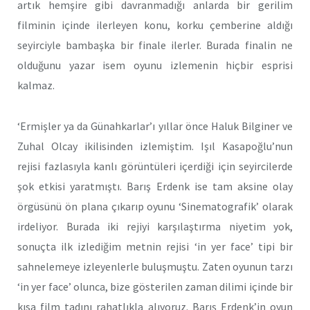
artık hemşire gibi davranmadığı anlarda bir gerilim
filminin içinde ilerleyen konu, korku çemberine aldığı
seyirciyle bambaşka bir finale ilerler. Burada finalin ne
olduğunu yazar isem oyunu izlemenin hiçbir esprisi
kalmaz.
‘Ermişler ya da Günahkarlar’ı yıllar önce Haluk Bilginer ve
Zuhal Olcay ikilisinden izlemiştim. Işıl Kasapoğlu’nun
rejisi fazlasıyla kanlı görüntüleri içerdiği için seyircilerde
şok etkisi yaratmıştı. Barış Erdenk ise tam aksine olay
örgüsünü ön plana çıkarıp oyunu ‘Sinematografik’ olarak
irdeliyor. Burada iki rejiyi karşılaştırma niyetim yok,
sonuçta ilk izlediğim metnin rejisi ‘in yer face’ tipi bir
sahnelemeye izleyenlerle buluşmuştu. Zaten oyunun tarzı
‘in yer face’ olunca, bize gösterilen zaman dilimi içinde bir
kısa film tadını rahatlıkla alıyoruz. Barış Erdenk’in oyun