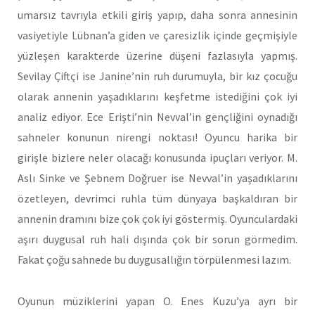
umarsız tavrıyla etkili giriş yapıp, daha sonra annesinin
vasiyetiyle Lübnan’a giden ve çaresizlik içinde geçmişiyle
yüzleşen karakterde üzerine düşeni fazlasıyla yapmış.
Sevilay Çiftçi ise Janine’nin ruh durumuyla, bir kız çocuğu
olarak annenin yaşadıklarını keşfetme istediğini çok iyi
analiz ediyor. Ece Erişti’nin Nevval’in gençliğini oynadığı
sahneler konunun nirengi noktası! Oyuncu harika bir
girişle bizlere neler olacağı konusunda ipuçları veriyor. M.
Aslı Sinke ve Şebnem Doğruer ise Nevval’in yaşadıklarını
özetleyen, devrimci ruhla tüm dünyaya başkaldıran bir
annenin dramını bize çok çok iyi göstermiş. Oyunculardaki
aşırı duygusal ruh hali dışında çok bir sorun görmedim.
Fakat çoğu sahnede bu duygusallığın törpülenmesi lazım.
Oyunun müziklerini yapan O. Enes Kuzu’ya ayrı bir