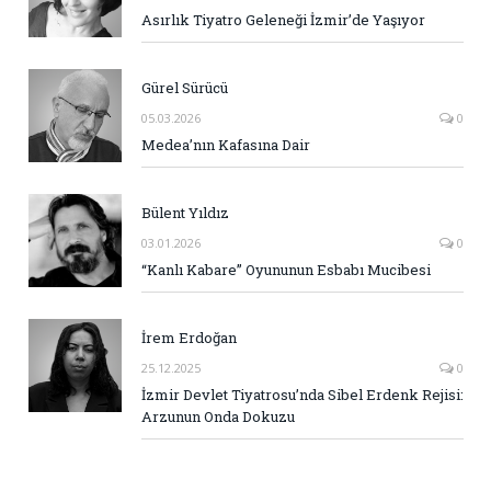
Asırlık Tiyatro Geleneği İzmir’de Yaşıyor
Gürel Sürücü
05.03.2026
0
Medea’nın Kafasına Dair
Bülent Yıldız
03.01.2026
0
“Kanlı Kabare” Oyununun Esbabı Mucibesi
İrem Erdoğan
25.12.2025
0
İzmir Devlet Tiyatrosu’nda Sibel Erdenk Rejisi:
Arzunun Onda Dokuzu