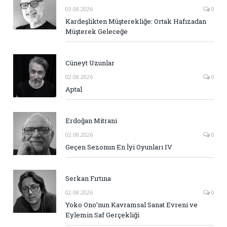
03.08.2026
0
Kardeşlikten Müşterekliğe: Ortak Hafızadan
Müşterek Geleceğe
Cüneyt Uzunlar
02.08.2026
0
Aptal
Erdoğan Mitrani
02.08.2026
0
Geçen Sezonun En İyi Oyunları IV
Serkan Fırtına
02.08.2026
0
Yoko Ono’nun Kavramsal Sanat Evreni ve
Eylemin Saf Gerçekliği