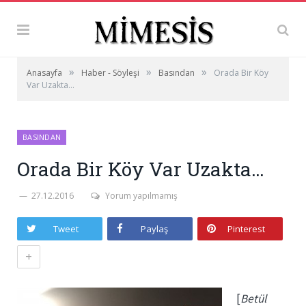
»
»
»
Anasayfa
Haber - Söyleşi
Basından
Orada Bir Köy
Var Uzakta…
BASINDAN
Orada Bir Köy Var Uzakta…
27.12.2016
Yorum yapılmamış
Tweet
Paylaş
Pinterest
+
[
Betül