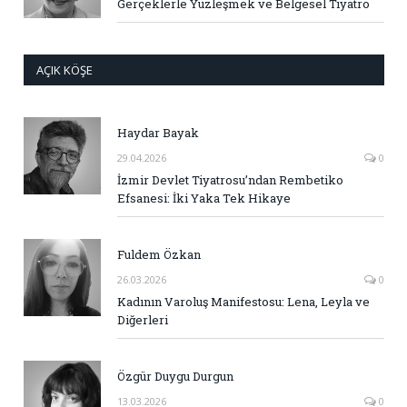
Gerçeklerle Yüzleşmek ve Belgesel Tiyatro
AÇIK KÖŞE
Haydar Bayak
29.04.2026
0
İzmir Devlet Tiyatrosu’ndan Rembetiko
Efsanesi: İki Yaka Tek Hikaye
Fuldem Özkan
26.03.2026
0
Kadının Varoluş Manifestosu: Lena, Leyla ve
Diğerleri
Özgür Duygu Durgun
13.03.2026
0