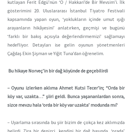
kutlayan Ferit Edgü’nün ‘O / Hakkari’de Bir Mevsim’i. İlk
gösterimini 20. Uluslararası İstanbul Tiyatro Festivali
kapsamında yapan oyun, ‘yoklukların içinde umut ışığı
arayanların hikâyesini’ anlatırken, geçmişi ve bugünü
‘farklı bir bakış açısıyla değerlendirmemizi’ sağlamayı
hedefliyor. Detayları ise gelin oyunun yönetmenleri
Çağdaş Ekin Şişman ve Yiğit Tuna’dan öğrenelim.
Bu hikaye Norveç’in bir dağ köyünde de geçebilirdi
– Oyunu izlerken aklıma Ahmet Kutsi Tecer’in; “Orda bir
köy var, uzakta…” şiiri geldi. Bunca yaşananlardan sonra,
sizce mevzu hala ‘orda bir köy var uzakta’ modunda mı?
– Uyarlama sırasında bu şiir bizim de çokça kez aklımızda
belirdi. Zira bir denizci, kendini bir dağ başında, ‘orada’