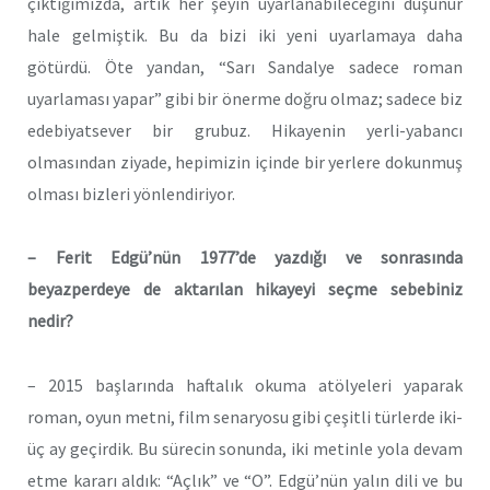
çıktığımızda, artık her şeyin uyarlanabileceğini düşünür
hale gelmiştik. Bu da bizi iki yeni uyarlamaya daha
götürdü. Öte yandan, “Sarı Sandalye sadece roman
uyarlaması yapar” gibi bir önerme doğru olmaz; sadece biz
edebiyatsever bir grubuz. Hikayenin yerli-yabancı
olmasından ziyade, hepimizin içinde bir yerlere dokunmuş
olması bizleri yönlendiriyor.
– Ferit Edgü’nün 1977’de yazdığı ve sonrasında
beyazperdeye de aktarılan hikayeyi seçme sebebiniz
nedir?
– 2015 başlarında haftalık okuma atölyeleri yaparak
roman, oyun metni, film senaryosu gibi çeşitli türlerde iki-
üç ay geçirdik. Bu sürecin sonunda, iki metinle yola devam
etme kararı aldık: “Açlık” ve “O”. Edgü’nün yalın dili ve bu