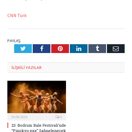
CNN Türk
PAYLAŞ.
Twitter
Facebook
Pinterest
LinkedIn
Tumblr
E-
Posta
ILIŞKILI
YAZILAR
06.08.2026
0
23. Bodrum Bale Festivali’nde
“Pinokyo.exe” Sahnelenecek