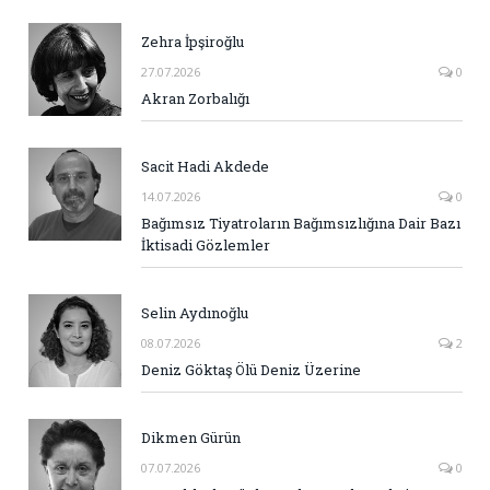
Zehra İpşiroğlu
27.07.2026
0
Akran Zorbalığı
Sacit Hadi Akdede
14.07.2026
0
Bağımsız Tiyatroların Bağımsızlığına Dair Bazı
İktisadi Gözlemler
Selin Aydınoğlu
08.07.2026
2
Deniz Göktaş Ölü Deniz Üzerine
Dikmen Gürün
07.07.2026
0