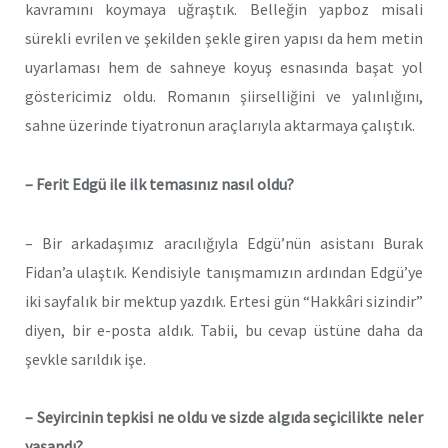
kavramını koymaya uğraştık. Belleğin yapboz misali
sürekli evrilen ve şekilden şekle giren yapısı da hem metin
uyarlaması hem de sahneye koyuş esnasında başat yol
göstericimiz oldu. Romanın şiirselliğini ve yalınlığını,
sahne üzerinde tiyatronun araçlarıyla aktarmaya çalıştık.
– Ferit Edgü ile ilk temasınız nasıl oldu?
– Bir arkadaşımız aracılığıyla Edgü’nün asistanı Burak
Fidan’a ulaştık. Kendisiyle tanışmamızın ardından Edgü’ye
iki sayfalık bir mektup yazdık. Ertesi gün “Hakkâri sizindir”
diyen, bir e-posta aldık. Tabii, bu cevap üstüne daha da
şevkle sarıldık işe.
– Seyircinin tepkisi ne oldu ve sizde algıda seçicilikte neler
yaşandı?