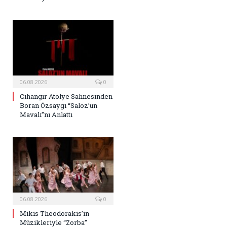
06.08.2026
0
Cihangir Atölye Sahnesinden
Boran Özsaygı “Saloz’un
Mavalı”nı Anlattı
06.08.2026
0
Mikis Theodorakis’in
Müzikleriyle “Zorba”