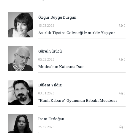
Özgür Duygu Durgun
13.03.2026
0
Asırlık Tiyatro Geleneği İzmir’de Yaşıyor
Gürel Sürücü
05.03.2026
0
Medea’nın Kafasına Dair
Bülent Yıldız
03.01.2026
0
“Kanlı Kabare” Oyununun Esbabı Mucibesi
İrem Erdoğan
25.12.2025
0