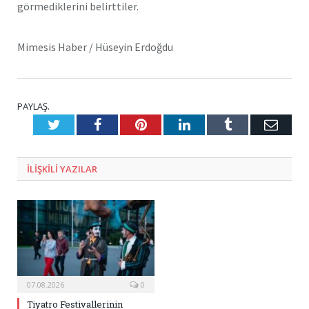
görmediklerini belirttiler.
Mimesis Haber / Hüseyin Erdoğdu
PAYLAŞ.
Twitter
Facebook
Pinterest
LinkedIn
Tumblr
E-
Posta
ILIŞKILI
YAZILAR
07.08.2026
0
Tiyatro Festivallerinin