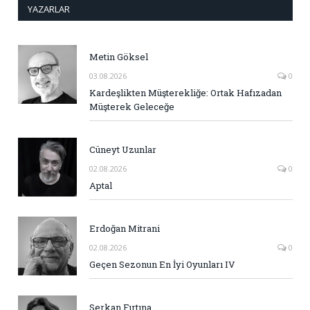
YAZARLAR
Metin Göksel
03.08.2026
0
Kardeşlikten Müşterekliğe: Ortak Hafızadan
Müşterek Geleceğe
Cüneyt Uzunlar
02.08.2026
0
Aptal
Erdoğan Mitrani
02.08.2026
0
Geçen Sezonun En İyi Oyunları IV
Serkan Fırtına