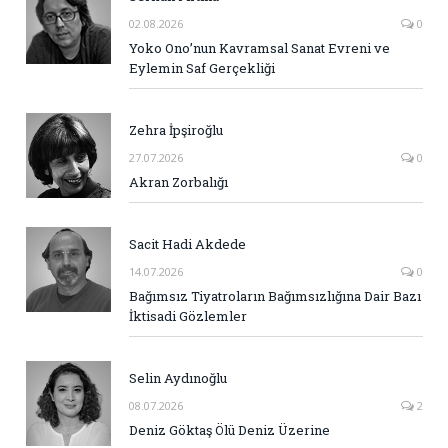
02.08.2026
0
Yoko Ono’nun Kavramsal Sanat Evreni ve
Eylemin Saf Gerçekliği
Zehra İpşiroğlu
27.07.2026
0
Akran Zorbalığı
Sacit Hadi Akdede
14.07.2026
0
Bağımsız Tiyatroların Bağımsızlığına Dair Bazı
İktisadi Gözlemler
Selin Aydınoğlu
08.07.2026
2
Deniz Göktaş Ölü Deniz Üzerine