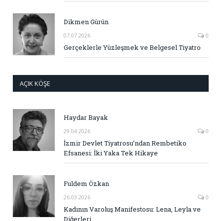
Dikmen Gürün
07.07.2026
0
Gerçeklerle Yüzleşmek ve Belgesel Tiyatro
AÇIK KÖŞE
Haydar Bayak
29.04.2026
0
İzmir Devlet Tiyatrosu’ndan Rembetiko
Efsanesi: İki Yaka Tek Hikaye
Fuldem Özkan
26.03.2026
0
Kadının Varoluş Manifestosu: Lena, Leyla ve
Diğerleri