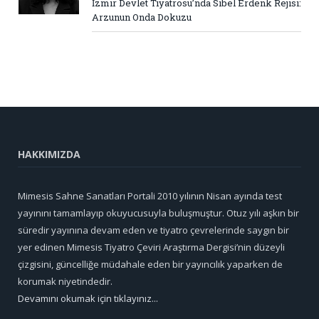
İzmir Devlet Tiyatrosu’nda Sibel Erdenk Rejisi:
Arzunun Onda Dokuzu
HAKKIMIZDA
Mimesis Sahne Sanatları Portali 2010 yılının Nisan ayında test
yayınını tamamlayıp okuyucusuyla buluşmuştur. Otuz yılı aşkın bir
süredir yayınına devam eden ve tiyatro çevrelerinde saygın bir
yer edinen Mimesis Tiyatro Çeviri Araştırma Dergisi’nin düzeyli
çizgisini, güncelliğe müdahale eden bir yayıncılık yaparken de
korumak niyetindedir.
Devamını okumak için tıklayınız...