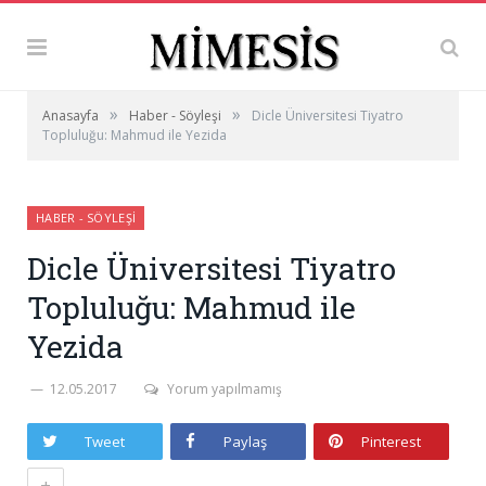
»
»
Anasayfa
Haber - Söyleşi
Dicle Üniversitesi Tiyatro
Topluluğu: Mahmud ile Yezida
HABER - SÖYLEŞI
Dicle Üniversitesi Tiyatro
Topluluğu: Mahmud ile
Yezida
12.05.2017
Yorum yapılmamış
Tweet
Paylaş
Pinterest
+