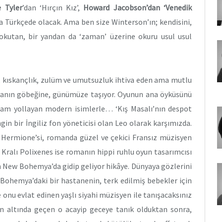
 Tyler
’dan ‘Hırçın Kız’,
Howard Jacobson’dan ‘Venedik
 Türkçede olacak. Ama ben size Winterson’ın; kendisini,
kutan, bir yandan da ‘zaman’ üzerine okuru usul usul
, kıskançlık, zulüm ve umutsuzluk ihtiva eden ama mutlu
yanın göbeğine, günümüze taşıyor. Oyunun ana öyküsünü
lam yollayan modern isimlerle… ‘Kış Masalı’nın despot
in bir İngiliz fon yöneticisi olan Leo olarak karşımızda.
un Hermione’si, romanda güzel ve çekici Fransız müzisyen
Kralı Polixenes ise romanın hippi ruhlu oyun tasarımcısı
n New Bohemya’da gidip geliyor hikâye. Dünyaya gözlerini
 Bohemya’daki bir hastanenin, terk edilmiş bebekler için
onu evlat edinen yaşlı siyahi müzisyen ile tanışacaksınız
 altında geçen o acayip geceye tanık olduktan sonra,