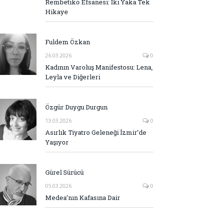
Rembetiko Efsanesi: İki Yaka Tek
Hikaye
Fuldem Özkan
26.03.2026
0
Kadının Varoluş Manifestosu: Lena,
Leyla ve Diğerleri
Özgür Duygu Durgun
13.03.2026
0
Asırlık Tiyatro Geleneği İzmir’de
Yaşıyor
Gürel Sürücü
05.03.2026
0
Medea’nın Kafasına Dair