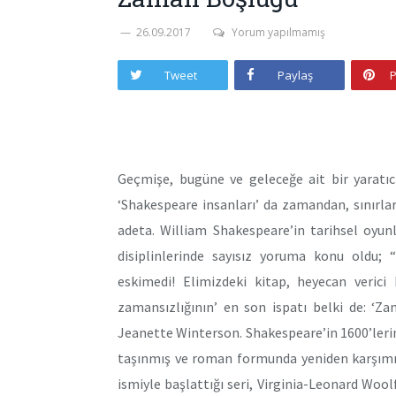
26.09.2017
Yorum yapılmamış
Tweet
Paylaş
P
Geçmişe, bugüne ve geleceğe ait bir yaratıc
‘Shakespeare insanları’ da zamandan, sınırl
adeta. William Shakespeare’in tarihsel oyunl
disiplinlerinde sayısız yoruma konu oldu; 
eskimedi! Elimizdeki kitap, heyecan verici 
zamansızlığının’ en son ispatı belki de: ‘Z
Jeanette Winterson. Shakespeare’in 1600’leri
taşınmış ve roman formunda yeniden karşımız
ismiyle başlattığı seri, Virginia-Leonard Wool