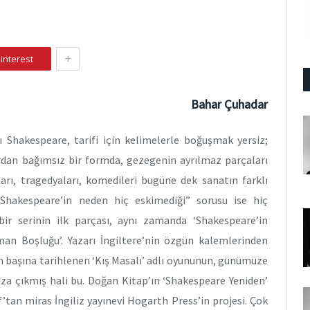
+
interest
Bahar Çuhadar
ı Shakespeare, tarifi için kelimelerle boğuşmak yersiz;
ardan bağımsız bir formda, gezegenin ayrılmaz parçaları
arı, tragedyaları, komedileri bugüne dek sanatın farklı
“Shakespeare’in neden hiç eskimediği” sorusu ise hiç
bir serinin ilk parçası, aynı zamanda ‘Shakespeare’in
aman Boşluğu’. Yazarı İngiltere’nin özgün kalemlerinden
n başına tarihlenen ‘Kış Masalı’ adlı oyununun, günümüze
a çıkmış hali bu. Doğan Kitap’ın ‘Shakespeare Yeniden’
f’tan miras İngiliz yayınevi Hogarth Press’in projesi. Çok