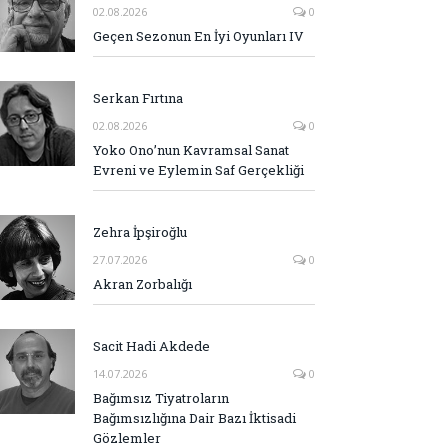
02.08.2026
0
Geçen Sezonun En İyi Oyunları IV
Serkan Fırtına
02.08.2026
0
Yoko Ono’nun Kavramsal Sanat
Evreni ve Eylemin Saf Gerçekliği
Zehra İpşiroğlu
27.07.2026
0
Akran Zorbalığı
Sacit Hadi Akdede
14.07.2026
0
Bağımsız Tiyatroların
Bağımsızlığına Dair Bazı İktisadi
Gözlemler