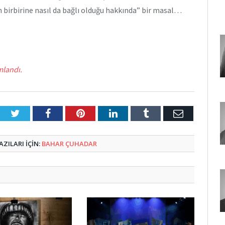
 birbirine nasıl da bağlı olduğu hakkında” bir masal…
mlandı.
Twitter
Facebook
Pinterest
LinkedIn
Tumblr
E-
Posta
ZILARI IÇIN:
BAHAR ÇUHADAR