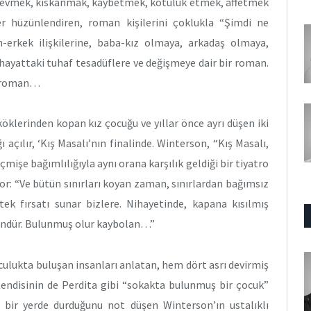
Sevmek, kıskanmak, kaybetmek, kötülük etmek, affetmek
er hüzünlendiren, roman kişilerini çoklukla “Şimdi ne
n-erkek ilişkilerine, baba-kız olmaya, arkadaş olmaya,
 hayattaki tuhaf tesadüflere ve değişmeye dair bir roman.
ir roman…
köklerinden kopan kız çocuğu ve yıllar önce ayrı düşen iki
 açılır, ‘Kış Masalı’nın finalinde. Winterson, “Kış Masalı,
işe bağımlılığıyla aynı orana karşılık geldiği bir tiyatro
yor: “Ve bütün sınırları koyan zaman, sınırlardan bağımsız
tek fırsatı sunar bizlere. Nihayetinde, kapana kısılmış
ündür. Bulunmuş olur kaybolan…”
lculukta buluşan insanları anlatan, hem dört asrı devirmiş
endisinin de Perdita gibi “sokakta bulunmuş bir çocuk”
 bir yerde durduğunu not düşen Winterson’ın ustalıklı