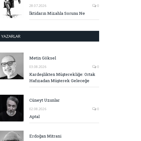
28.07.2026
0
İktidarın Mizahla Sorunu Ne
YAZARLAR
Metin Göksel
03.08.2026
0
Kardeşlikten Müşterekliğe: Ortak
Hafızadan Müşterek Geleceğe
Cüneyt Uzunlar
02.08.2026
0
Aptal
Erdoğan Mitrani