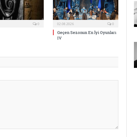
0
02.08.2026
0
Geçen Sezonun En İyi Oyunları
IV