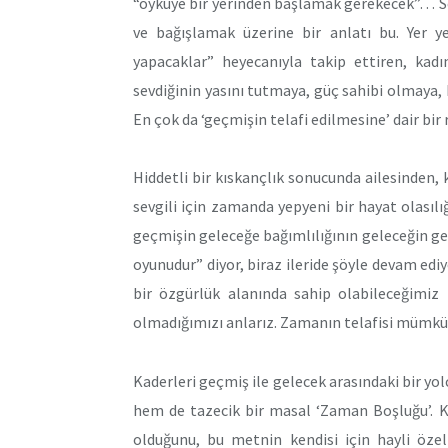
“öyküye bir yerinden başlamak gerekecek”… 
ve bağışlamak üzerine bir anlatı bu. Yer y
yapacaklar” heyecanıyla takip ettiren, kadı
sevdiğinin yasını tutmaya, güç sahibi olmaya,
En çok da ‘geçmişin telafi edilmesine’ dair b
Hiddetli bir kıskançlık sonucunda ailesinden, 
sevgili için zamanda yepyeni bir hayat olasılığı
geçmişin geleceğe bağımlılığının geleceğin geçm
oyunudur” diyor, biraz ileride şöyle devam edi
bir özgürlük alanında sahip olabileceğimiz 
olmadığımızı anlarız. Zamanın telafisi mümk
Kaderleri geçmiş ile gelecek arasındaki bir yo
hem de tazecik bir masal ‘Zaman Boşluğu’. K
olduğunu, bu metnin kendisi için hayli özel