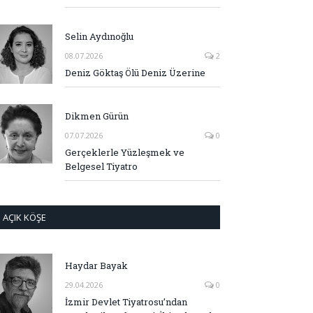
Selin Aydınoğlu
08.07.2026
2
Deniz Göktaş Ölü Deniz Üzerine
Dikmen Gürün
07.07.2026
0
Gerçeklerle Yüzleşmek ve
Belgesel Tiyatro
AÇIK KÖŞE
Haydar Bayak
29.04.2026
0
İzmir Devlet Tiyatrosu’ndan