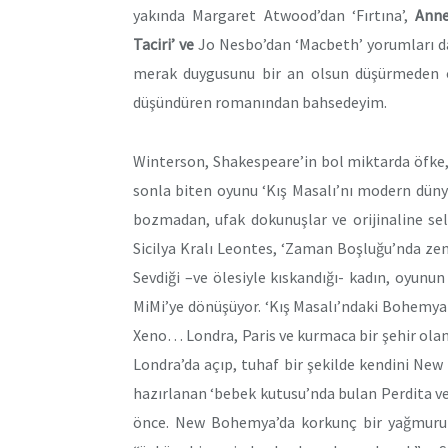
yakında Margaret Atwood’dan ‘Fırtına’,
Anne
Taciri’ ve
Jo Nesbo’dan ‘Macbeth’ yorumları da
merak duygusunu bir an olsun düşürmeden o
düşündüren romanından bahsedeyim.
Winterson, Shakespeare’in bol miktarda öfke
sonla biten oyunu ‘Kış Masalı’nı modern dün
bozmadan, ufak dokunuşlar ve orijinaline se
Sicilya Kralı Leontes, ‘Zaman Boşluğu’nda zeng
Sevdiği –ve ölesiyle kıskandığı- kadın, oyun
MiMi’ye dönüşüyor. ‘Kış Masalı’ndaki Bohemya 
Xeno… Londra, Paris ve kurmaca bir şehir ola
Londra’da açıp, tuhaf bir şekilde kendini New
hazırlanan ‘bebek kutusu’nda bulan Perdita ve 
önce. New Bohemya’da korkunç bir yağmurun