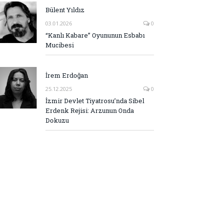
Bülent Yıldız
03.01.2026
0
“Kanlı Kabare” Oyununun Esbabı
Mucibesi
İrem Erdoğan
25.12.2025
0
İzmir Devlet Tiyatrosu’nda Sibel
Erdenk Rejisi: Arzunun Onda
Dokuzu