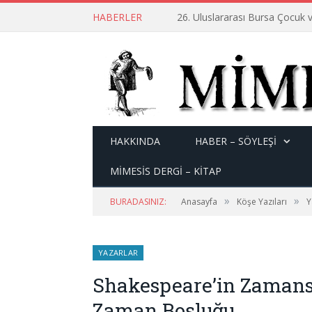
HABERLER
26. Uluslararası Bursa Çocuk v
HAKKINDA
HABER – SÖYLEŞI
MİMESİS DERGİ – KİTAP
»
»
BURADASINIZ:
Anasayfa
Köşe Yazıları
Y
YAZARLAR
Shakespeare’in Zamansız
Zaman Boşluğu