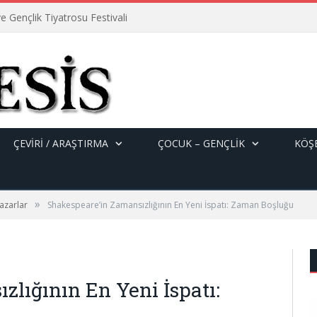
e Gençlik Tiyatrosu Festivali
ÇEVİRİ / ARAŞTIRMA
ÇOCUK – GENÇLIK
KÖŞE
»
azarlar
Shakespeare’in Zamansızlığının En Yeni İspatı: Zaman Boşluğu
lığının En Yeni İspatı: