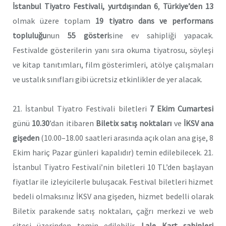
İstanbul Tiyatro Festivali, yurtdışından 6
,
Türkiye’den 13
olmak üzere toplam
19 tiyatro dans ve performans
topluluğu
nun
55 gösteri
sine ev sahipliği yapacak.
Festivalde gösterilerin yanı sıra okuma tiyatrosu, söyleşi
ve kitap tanıtımları, film gösterimleri, atölye çalışmaları
ve ustalık sınıfları gibi ücretsiz etkinlikler de yer alacak.
21. İstanbul Tiyatro Festivali biletleri
7 Ekim Cumartesi
günü
10.30
’dan itibaren
Biletix satış noktaları
ve
İKSV ana
gişeden
(10.00–18.00 saatleri arasında açık olan ana gişe, 8
Ekim hariç Pazar günleri kapalıdır) temin edilebilecek. 21.
İstanbul Tiyatro Festivali’nin biletleri 10 TL’den başlayan
fiyatlar ile izleyicilerle buluşacak. Festival biletleri hizmet
bedeli olmaksınız İKSV ana gişeden, hizmet bedelli olarak
Biletix parakende satış noktaları, çağrı merkezi ve web
sitesi üzerinden temin edilebilir.
Lale Kart sahipleri