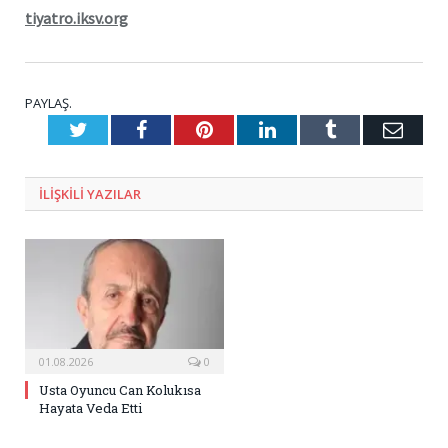
tiyatro.iksv.org
PAYLAŞ.
Twitter
Facebook
Pinterest
LinkedIn
Tumblr
E-
Posta
ILIŞKILI
YAZILAR
01.08.2026
0
Usta Oyuncu Can Kolukısa
Hayata Veda Etti