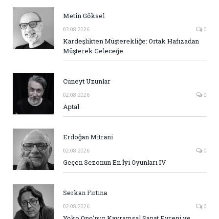
Metin Göksel
03.08.2026
0
Kardeşlikten Müşterekliğe: Ortak Hafızadan
Müşterek Geleceğe
Cüneyt Uzunlar
02.08.2026
0
Aptal
Erdoğan Mitrani
02.08.2026
0
Geçen Sezonun En İyi Oyunları IV
Serkan Fırtına
02.08.2026
0
Yoko Ono’nun Kavramsal Sanat Evreni ve