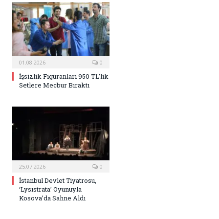
01.08.2026
0
İşsizlik Figüranları 950 TL’lik
Setlere Mecbur Bıraktı
25.07.2026
0
İstanbul Devlet Tiyatrosu,
‘Lysistrata’ Oyunuyla
Kosova’da Sahne Aldı