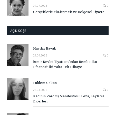
07.07.2026
0
Gerçeklerle Yüzleşmek ve Belgesel Tiyatro
AÇIK KÖŞE
Haydar Bayak
29.04.2026
0
İzmir Devlet Tiyatrosu’ndan Rembetiko
Efsanesi: İki Yaka Tek Hikaye
Fuldem Özkan
26.03.2026
0
Kadının Varoluş Manifestosu: Lena, Leyla ve
Diğerleri