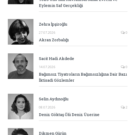
Eylemin Saf Gerçekliği
Zehra İpşiroğlu
27.07.2026
0
Akran Zorbalığı
Sacit Hadi Akdede
14.07.2026
0
Bağımsız Tiyatroların Bağımsızlığına Dair Bazı
İktisadi Gözlemler
Selin Aydınoğlu
08.07.2026
2
Deniz Göktaş Ölü Deniz Üzerine
Dikmen Gürün