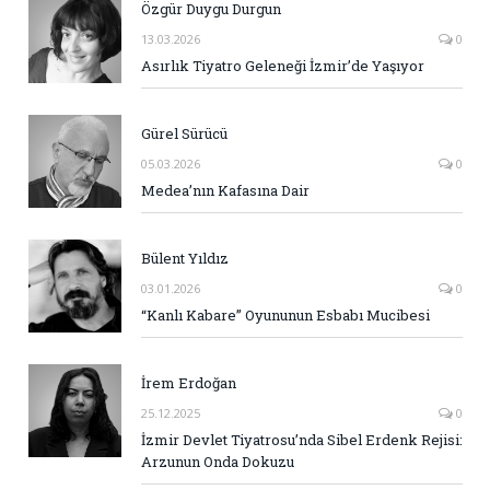
Özgür Duygu Durgun
13.03.2026
0
Asırlık Tiyatro Geleneği İzmir’de Yaşıyor
Gürel Sürücü
05.03.2026
0
Medea’nın Kafasına Dair
Bülent Yıldız
03.01.2026
0
“Kanlı Kabare” Oyununun Esbabı Mucibesi
İrem Erdoğan
25.12.2025
0
İzmir Devlet Tiyatrosu’nda Sibel Erdenk Rejisi:
Arzunun Onda Dokuzu