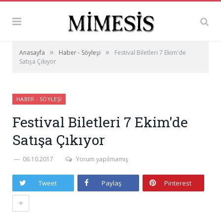
»
»
Anasayfa
Haber - Söyleşi
Festival Biletleri 7 Ekim'de
Satışa Çıkıyor
HABER - SÖYLEŞI
Festival Biletleri 7 Ekim'de
Satışa Çıkıyor
06.10.2017
Yorum yapılmamış
Tweet
Paylaş
Pinterest
+