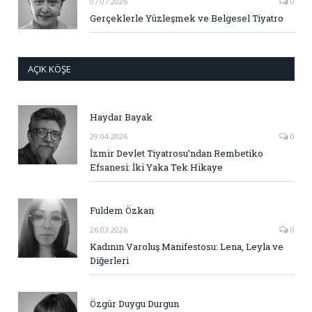
07.07.2026
0
Gerçeklerle Yüzleşmek ve Belgesel Tiyatro
AÇIK KÖŞE
Haydar Bayak
29.04.2026
0
İzmir Devlet Tiyatrosu’ndan Rembetiko
Efsanesi: İki Yaka Tek Hikaye
Fuldem Özkan
26.03.2026
0
Kadının Varoluş Manifestosu: Lena, Leyla ve
Diğerleri
Özgür Duygu Durgun