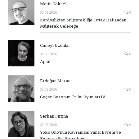
Metin Göksel
03.08.2026
0
Kardeşlikten Müşterekliğe: Ortak Hafızadan
Müşterek Geleceğe
Cüneyt Uzunlar
02.08.2026
0
Aptal
Erdoğan Mitrani
02.08.2026
0
Geçen Sezonun En İyi Oyunları IV
Serkan Fırtına
02.08.2026
0
Yoko Ono’nun Kavramsal Sanat Evreni ve
Eylemin Saf Gerçekliği