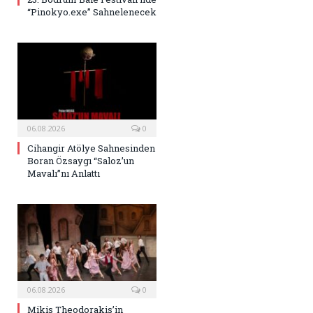
“Pinokyo.exe” Sahnelenecek
06.08.2026
0
Cihangir Atölye Sahnesinden
Boran Özsaygı “Saloz’un
Mavalı”nı Anlattı
06.08.2026
0
Mikis Theodorakis’in