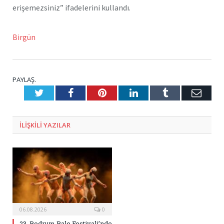
erişemezsiniz” ifadelerini kullandı.
Birgün
PAYLAŞ.
Twitter
Facebook
Pinterest
LinkedIn
Tumblr
E-
Posta
ILIŞKILI
YAZILAR
06.08.2026
0
23. Bodrum Bale Festivali’nde