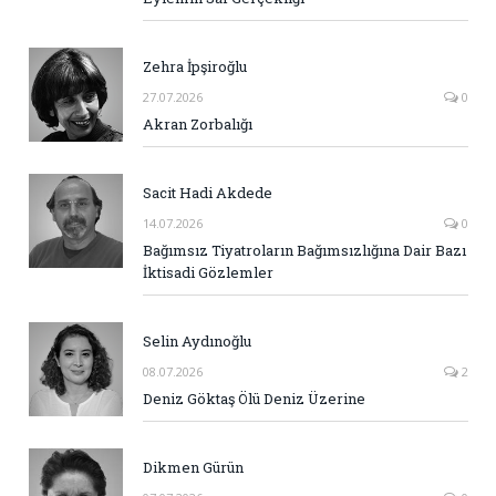
Zehra İpşiroğlu
27.07.2026
0
Akran Zorbalığı
Sacit Hadi Akdede
14.07.2026
0
Bağımsız Tiyatroların Bağımsızlığına Dair Bazı
İktisadi Gözlemler
Selin Aydınoğlu
08.07.2026
2
Deniz Göktaş Ölü Deniz Üzerine
Dikmen Gürün