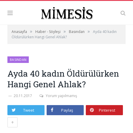
»
»
»
Anasayfa
Haber - Söyleşi
Basından
Ayda 40 kadın
Öldürülürken Hangi Genel Ahlak?
BASINDAN
Ayda 40 kadın Öldürülürken
Hangi Genel Ahlak?
20.11.2017
Yorum yapılmamış
Tweet
Paylaş
Pinterest
+