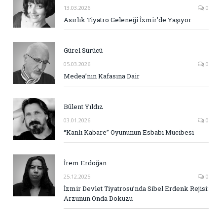
13.03.2026
0
Asırlık Tiyatro Geleneği İzmir’de Yaşıyor
Gürel Sürücü
05.03.2026
0
Medea’nın Kafasına Dair
Bülent Yıldız
03.01.2026
0
“Kanlı Kabare” Oyununun Esbabı Mucibesi
İrem Erdoğan
25.12.2025
0
İzmir Devlet Tiyatrosu’nda Sibel Erdenk Rejisi:
Arzunun Onda Dokuzu