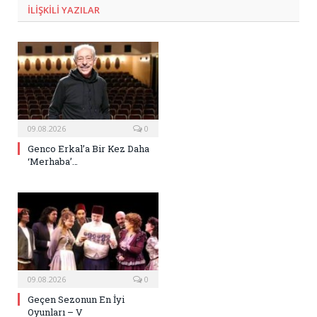
ILIŞKILI
YAZILAR
09.08.2026
0
Genco Erkal’a Bir Kez Daha
‘Merhaba’…
09.08.2026
0
Geçen Sezonun En İyi
Oyunları – V