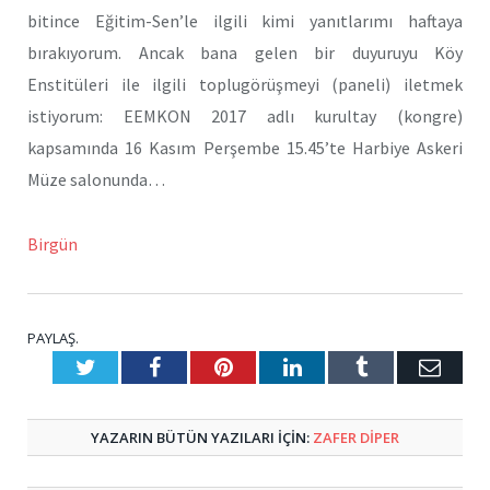
bitince Eğitim-Sen’le ilgili kimi yanıtlarımı haftaya
bırakıyorum. Ancak bana gelen bir duyuruyu Köy
Enstitüleri ile ilgili toplugörüşmeyi (paneli) iletmek
istiyorum: EEMKON 2017 adlı kurultay (kongre)
kapsamında 16 Kasım Perşembe 15.45’te Harbiye Askeri
Müze salonunda…
Birgün
PAYLAŞ.
Twitter
Facebook
Pinterest
LinkedIn
Tumblr
E-
Posta
YAZARIN BÜTÜN YAZILARI IÇIN:
ZAFER DIPER