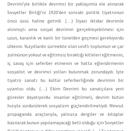
Devrimi’yle birlikte devrimci bir yaklaşımla ele alınarak
Sovyetler Birliği’ni 1920’den sonraki politik tiyatronun
öncü üssü haline getirdi. (…) Siyasi iktidar devrimle
alınmıştı ama sosyal devrimin gerçekleşebilmesi için
uzun, karanlık ve kanlı bir tünelden geçmesi gerekiyordu
ülkenin. Yüzyıllardır sürmekte olan sınıflı toplumun ve çar
zulmünün yoksul ve eğitimsiz bıraktığı kitleleri eğitmenin,
iç savaş için seferber etmenin ve hatta eğlendirmenin
sosyalist ve devrimci yolları bulunmak zorundaydı. İşte
tiyatro sanatı bu kültür seferberliğinde devrimin bir
uzantısı oldu. (…) Ekim Devrimi bu sanatçılara yeni
görevler dayatıyordu: insanlar eğitilmeli, devrim bütün
hızıyla sürdürülerek sosyalizm güçlendirilmeliydi. Mevcut
propaganda araçlarıyla, yalnızca dergiler ve kitaplar
basılarak bunun yapılamayacağı belli olduğu için Sovyetler
Birliği tiyatroya ve diğer sanatlara yöneldi. (…) Tiyatronun