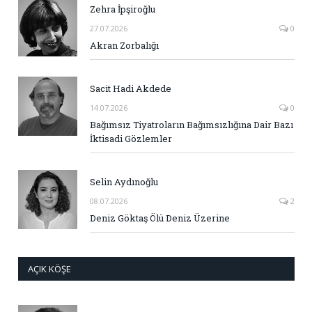
Zehra İpşiroğlu
27.07.2026
0
Akran Zorbalığı
Sacit Hadi Akdede
14.07.2026
0
Bağımsız Tiyatroların Bağımsızlığına Dair Bazı
İktisadi Gözlemler
Selin Aydınoğlu
08.07.2026
2
Deniz Göktaş Ölü Deniz Üzerine
AÇIK KÖŞE