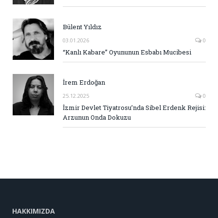
Bülent Yıldız
03.01.2026
0
“Kanlı Kabare” Oyununun Esbabı Mucibesi
İrem Erdoğan
25.12.2025
0
İzmir Devlet Tiyatrosu’nda Sibel Erdenk Rejisi:
Arzunun Onda Dokuzu
HAKKIMIZDA