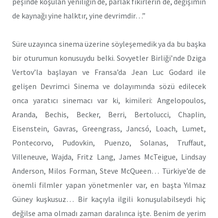
peşinde koşulan yeniliğin de, parlak fikirlerin de, değişimin
de kaynağı yine halktır, yine devrimdir…”
Süre uzayınca sinema üzerine söyleşemedik ya da bu başka
bir oturumun konusuydu belki. Sovyetler Birliği’nde Dziga
Vertov’la başlayan ve Fransa’da Jean Luc Godard ile
gelişen Devrimci Sinema ve dolayımında sözü edilecek
onca yaratıcı sinemacı var ki, kimileri: Angelopoulos,
Aranda, Bechis, Becker, Berri, Bertolucci, Chaplin,
Eisenstein, Gavras, Greengrass, Jancsó, Loach, Lumet,
Pontecorvo, Pudovkin, Puenzo, Solanas, Truffaut,
Villeneuve, Wajda, Fritz Lang, James McTeigue, Lindsay
Anderson, Milos Forman, Steve McQueen… Türkiye’de de
önemli filmler yapan yönetmenler var, en başta Yılmaz
Güney kuşkusuz… Bir kaçıyla ilgili konuşulabilseydi hiç
değilse ama olmadı zaman daralınca işte. Benim de yerim