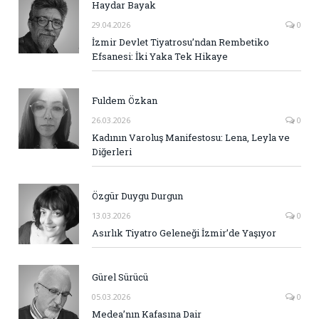
Haydar Bayak
29.04.2026
0
İzmir Devlet Tiyatrosu’ndan Rembetiko
Efsanesi: İki Yaka Tek Hikaye
Fuldem Özkan
26.03.2026
0
Kadının Varoluş Manifestosu: Lena, Leyla ve
Diğerleri
Özgür Duygu Durgun
13.03.2026
0
Asırlık Tiyatro Geleneği İzmir’de Yaşıyor
Gürel Sürücü
05.03.2026
0
Medea’nın Kafasına Dair