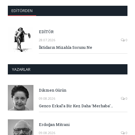
EDITÖRDEN
EDİTÖR
28.07.2026
0
İktidarın Mizahla Sorunu Ne
YAZARLAR
Dikmen Gürün
09.08.2026
0
Genco Erkal’a Bir Kez Daha ‘Merhaba’…
Erdoğan Mitrani
09.08.2026
0