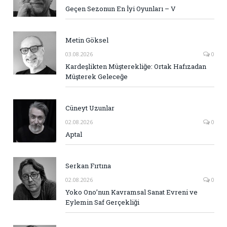
Geçen Sezonun En İyi Oyunları – V
Metin Göksel
03.08.2026
0
Kardeşlikten Müşterekliğe: Ortak Hafızadan
Müşterek Geleceğe
Cüneyt Uzunlar
02.08.2026
0
Aptal
Serkan Fırtına
02.08.2026
0
Yoko Ono’nun Kavramsal Sanat Evreni ve
Eylemin Saf Gerçekliği