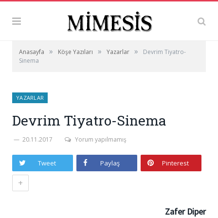
»
»
»
Anasayfa
Köşe Yazıları
Yazarlar
Devrim Tiyatro-
Sinema
YAZARLAR
Devrim Tiyatro-Sinema
20.11.2017
Yorum yapılmamış
Tweet
Paylaş
Pinterest
+
Zafer Diper