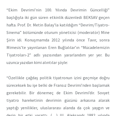
“Ekim Devrimi’nin 100. Yılında Devrimin Güncelliği”
başlığıyla iki gün süren etkinlik düzenledi BEKSAV geçen
hafta. Prof. Dr. Metin Balay’la katıldığım “Devrim/Tiyatro-
Sinema” bölümünde oturum yöneticisi (moderatör) Mine
Şirin idi. Konuşmamda 2012 yılında önce Tavır, sonra
Mimesis’te yayınlanan Eren Buğlalılar’ın “Mücadelemizin
Tiyatroları-2” adlı yazısından yararlandım yer yer. Bu
uzunca yazıdan kimi alıntılar şöyle:
“Özellikle çağdaş politik tiyatronun izini geçmişe doğru
süreceksek bu işe belki de Fransız Devrimi’nden başlamak
gerekebilir. Bir dönemeç de Ekim Devrimi’dir. Sovyet
tiyatro hareketinin devrimin gücünü arkasına alarak
yaptığı yenilikler, uluslararası alanda da çok yaygın ve
derin bir etki yarattı. (…) III. Aleksandr 1882 yılında