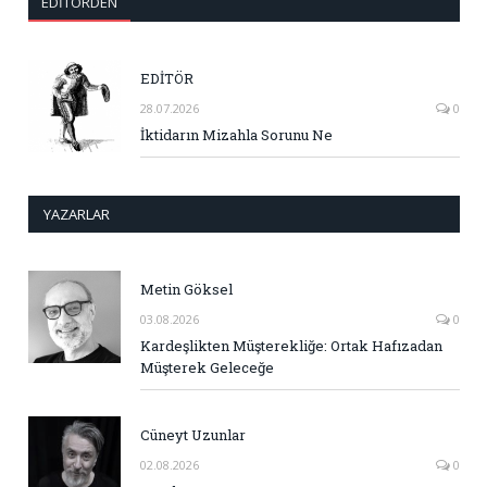
EDITÖRDEN
EDİTÖR
28.07.2026
0
İktidarın Mizahla Sorunu Ne
YAZARLAR
Metin Göksel
03.08.2026
0
Kardeşlikten Müşterekliğe: Ortak Hafızadan
Müşterek Geleceğe
Cüneyt Uzunlar
02.08.2026
0