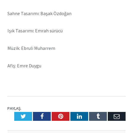
Sahne Tasarımı: Başak Özdoğan
Işık Tasarımı: Emrah sürücü
Müzik: Ebruli Muharrem
Afiş: Emre Duygu
PAYLAŞ.
Twitter
Facebook
Pinterest
LinkedIn
Tumblr
E-
Posta