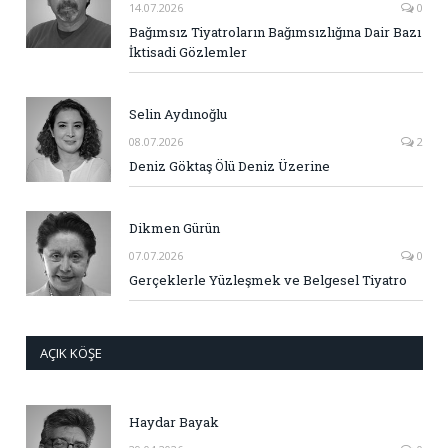
14.07.2026
0
Bağımsız Tiyatroların Bağımsızlığına Dair Bazı
İktisadi Gözlemler
Selin Aydınoğlu
08.07.2026
2
Deniz Göktaş Ölü Deniz Üzerine
Dikmen Gürün
07.07.2026
0
Gerçeklerle Yüzleşmek ve Belgesel Tiyatro
AÇIK KÖŞE
Haydar Bayak