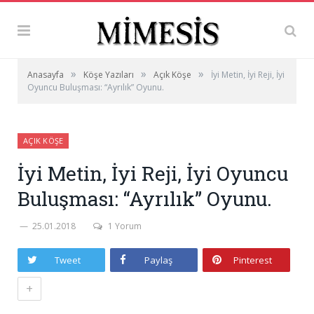
»
»
»
Anasayfa
Köşe Yazıları
Açık Köşe
İyi Metin, İyi Reji, İyi
Oyuncu Buluşması: “Ayrılık” Oyunu.
AÇIK KÖŞE
İyi Metin, İyi Reji, İyi Oyuncu
Buluşması: “Ayrılık” Oyunu.
25.01.2018
1 Yorum
Tweet
Paylaş
Pinterest
+