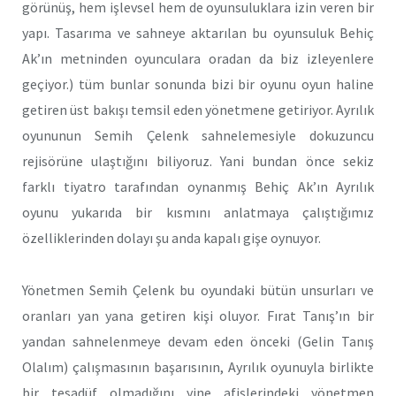
görünüş, hem işlevsel hem de oyunsuluklara izin veren bir
yapı. Tasarıma ve sahneye aktarılan bu oyunsuluk Behiç
Ak’ın metninden oyunculara oradan da biz izleyenlere
geçiyor.) tüm bunlar sonunda bizi bir oyunu oyun haline
getiren üst bakışı temsil eden yönetmene getiriyor. Ayrılık
oyununun Semih Çelenk sahnelemesiyle dokuzuncu
rejisörüne ulaştığını biliyoruz. Yani bundan önce sekiz
farklı tiyatro tarafından oynanmış Behiç Ak’ın Ayrılık
oyunu yukarıda bir kısmını anlatmaya çalıştığımız
özelliklerinden dolayı şu anda kapalı gişe oynuyor.
Yönetmen Semih Çelenk bu oyundaki bütün unsurları ve
oranları yan yana getiren kişi oluyor. Fırat Tanış’ın bir
yandan sahnelenmeye devam eden önceki (Gelin Tanış
Olalım) çalışmasının başarısının, Ayrılık oyunuyla birlikte
bir tesadüf olmadığını yine afişlerindeki yönetmen