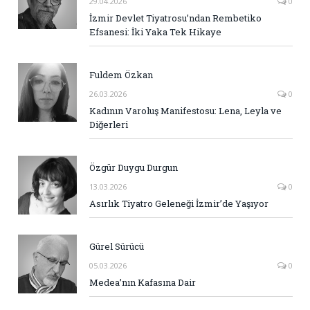
29.04.2026
0
İzmir Devlet Tiyatrosu’ndan Rembetiko
Efsanesi: İki Yaka Tek Hikaye
Fuldem Özkan
26.03.2026
0
Kadının Varoluş Manifestosu: Lena, Leyla ve
Diğerleri
Özgür Duygu Durgun
13.03.2026
0
Asırlık Tiyatro Geleneği İzmir’de Yaşıyor
Gürel Sürücü
05.03.2026
0
Medea’nın Kafasına Dair