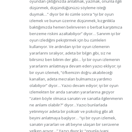
oyundan çıktığınızda anlatmak, yazmak, onunla ilgili
düşünmek, düşündüğünüzü söyleme isteği
duymak…” diyor bir iki cümle sonra “iyi bir oyun
izlemek ve bunun üzerine düşünmek, kızgınlıkla
baktığımızda hemen beliriveren o berbat karşıtımıza
benzeme riskini azaltabiliyor” diyor… Sanırım iyi bir
oyun izlediğini pekiştirmek için bu cümleleri
kullanıyor. Ve ardından iyi bir oyun izlemenin
yararlarını sıralıyor, adeta bir bilgin gibi, siz ne
bilirsiniz ben bilirim der gibi… İyi bir oyun izlemenin
yararlarını anlatmaya devam eden yazıcı ekliyor; iyi
bir oyun izlemek, “öfkemizin doğru akabileceği
kanalları, adeta mecraları bulmamıza yardımcı
olabiliyor” diyor… Yazıcı devam ediyor; iyi bir oyun
izlemekten bir anda sanatın yararlarına geçiyor
“zaten böyle olmasa sanatın ve sanatla ilgilenmenin
ne anlamı olabilir?” diyor…Yazıcı bunlarlada
yetinmiyor adeta bir psikiatr ve psikolog gibi alt
beyini anlatmaya başlıyor… “iyi bir oyun izlemek,
sanatın yararları ve alt beyne ulaşan bir serüvene
yelken açıyor…” Yazıcı diyor ki; “onunla (yani