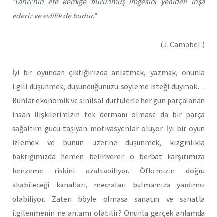
‘Tanrı’nın ete kemiğe bürünmüş imgesini yeniden inşa
ederiz ve evlilik de budur.
”
(J. Campbell)
İyi bir oyundan çıktığınızda anlatmak, yazmak, onunla
ilgili düşünmek, düşündüğünüzü söyleme isteği duymak…
Bunlar ekonomik ve sınıfsal dürtülerle her gün parçalanan
insan ilişkilerimizin tek dermanı olmasa da bir parça
sağaltım gücü taşıyan motivasyonlar oluyor. İyi bir oyun
izlemek ve bunun üzerine düşünmek, kızgınlıkla
baktığımızda hemen beliriveren o berbat karşıtımıza
benzeme riskini azaltabiliyor. Öfkemizin doğru
akabileceği kanalları, mecraları bulmamıza yardımcı
olabiliyor. Zaten böyle olmasa sanatın ve sanatla
ilgilenmenin ne anlamı olabilir? Onunla gerçek anlamda