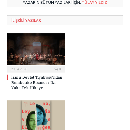
YAZARIN BÜTÜN YAZILARI IÇIN:
TÜLAY YILDIZ
ILIŞKILI
YAZILAR
29.04.2026
0
İzmir Devlet Tiyatrosu’ndan
Rembetiko Efsanesi: İki
Yaka Tek Hikaye