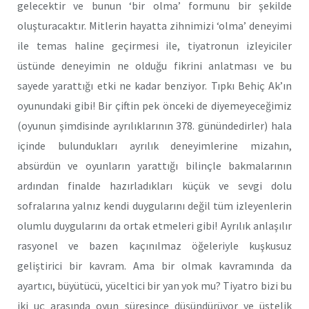
gelecektir ve bunun ‘bir olma’ formunu bir şekilde
oluşturacaktır. Mitlerin hayatta zihnimizi ‘olma’ deneyimi
ile temas haline geçirmesi ile, tiyatronun izleyiciler
üstünde deneyimin ne olduğu fikrini anlatması ve bu
sayede yarattığı etki ne kadar benziyor. Tıpkı Behiç Ak’ın
oyunundaki gibi! Bir çiftin pek önceki de diyemeyeceğimiz
(oyunun şimdisinde ayrılıklarının 378. günündedirler) hala
içinde bulundukları ayrılık deneyimlerine mizahın,
absürdün ve oyunların yarattığı bilinçle bakmalarının
ardından finalde hazırladıkları küçük ve sevgi dolu
sofralarına yalnız kendi duygularını değil tüm izleyenlerin
olumlu duygularını da ortak etmeleri gibi! Ayrılık anlaşılır
rasyonel ve bazen kaçınılmaz öğeleriyle kuşkusuz
geliştirici bir kavram. Ama bir olmak kavramında da
ayartıcı, büyütücü, yüceltici bir yan yok mu? Tiyatro bizi bu
iki uç arasında oyun süresince düşündürüyor ve üstelik