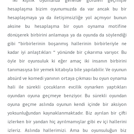
İki kişilik oyunlarda genelde görülen geçmişle
hesaplaşma bizim oyunumuzda da var ancak bu bir
hesaplaşmaya ya da iletişimsizliğe yol açmıyor bunun
aksine bu hesaplaşma bir oyun oynama motifine
dönüşerek birbirini anlamaya ya da oyunda da söylendiği
gibi “birbirlerinin boşanmış hallerinin birbirleriyle ne
kadar iyi anlaştıkları “ yönünde bir çıkarıma varıyor. Bu
öyle bir oyunsuluk ki eğer amaç iki insanın birbirini
tanımasıysa bir yemek kitabıyla bile yapılabilir. Ve oyunun
absürd ve komedi yanının ortaya çıkması bu oyun oynama
hali ile sürekli çocukların evcilik oynarken yaptıkları
oyundan oyuna geçmeye benziyor. Bu sürekli oyundan
oyuna geçme aslında oyunun kendi içinde bir aksiyon
yoksunluğundan kaynaklanmaktadır. Biz ayrılan bir çifti
izlerken bir yandan hiç ayrılmamışlar gibi ev içi hallerini
izleriz. Aslında hallerimizi. Ama bu oyunsuluğun biz