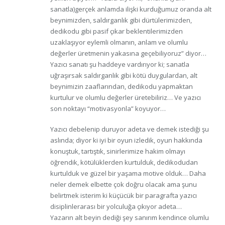
sanatla)gerçek anlamda ilişki kurduğumuz oranda alt
beynimizden, saldırganlık gibi dürtülerimizden,
dedikodu gibi pasif çıkar beklentilerimizden
uzaklaşıyor eylemli olmanın, anlam ve olumlu
değerler üretmenin yakasına geçebiliyoruz” diyor…
Yazıcı sanatı şu haddeye vardırıyor ki; sanatla
uğraşırsak saldırganlık gibi kötü duygulardan, alt
beynimizin zaaflarından, dedikodu yapmaktan
kurtulur ve olumlu değerler üretebiliriz… Ve yazıcı
son noktayı “motivasyonla” koyuyor…
Yazıcı debelenip duruyor adeta ve demek istediği şu
aslında; diyor ki iyi bir oyun izledik, oyun hakkında
konuştuk, tartıştık, sinirlerimize hakim olmayı
öğrendik, kötülüklerden kurtulduk, dedikodudan
kurtulduk ve güzel bir yaşama motive olduk… Daha
neler demek elbette çok doğru olacak ama şunu
belirtmek isterim ki küçücük bir paragrafta yazıcı
disiplinlerarası bir yolculuğa çıkıyor adeta…
Yazarın alt beyin dediği şey sanırım kendince olumlu