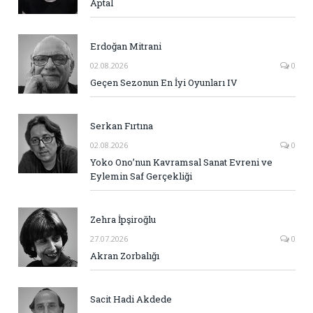
Aptal
Erdoğan Mitrani
02.08.2026
0
Geçen Sezonun En İyi Oyunları IV
Serkan Fırtına
02.08.2026
0
Yoko Ono’nun Kavramsal Sanat Evreni ve
Eylemin Saf Gerçekliği
Zehra İpşiroğlu
27.07.2026
0
Akran Zorbalığı
Sacit Hadi Akdede