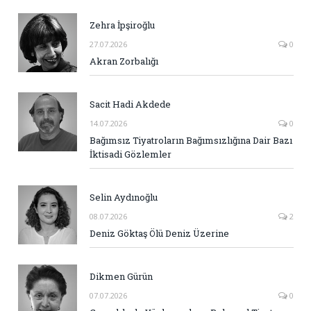
Zehra İpşiroğlu
27.07.2026
0
Akran Zorbalığı
Sacit Hadi Akdede
14.07.2026
0
Bağımsız Tiyatroların Bağımsızlığına Dair Bazı
İktisadi Gözlemler
Selin Aydınoğlu
08.07.2026
2
Deniz Göktaş Ölü Deniz Üzerine
Dikmen Gürün
07.07.2026
0