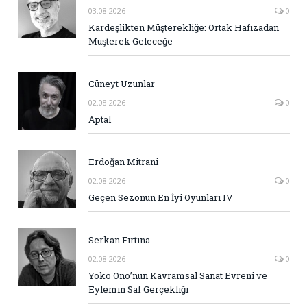
03.08.2026
0
Kardeşlikten Müşterekliğe: Ortak Hafızadan
Müşterek Geleceğe
Cüneyt Uzunlar
02.08.2026
0
Aptal
Erdoğan Mitrani
02.08.2026
0
Geçen Sezonun En İyi Oyunları IV
Serkan Fırtına
02.08.2026
0
Yoko Ono’nun Kavramsal Sanat Evreni ve
Eylemin Saf Gerçekliği