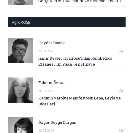
Gerçeklerle Yüzleşmek ve Belgesel Tiyatro
AÇIK KÖŞE
Haydar Bayak
29.04.2026
0
İzmir Devlet Tiyatrosu’ndan Rembetiko
Efsanesi: İki Yaka Tek Hikaye
Fuldem Özkan
26.03.2026
0
Kadının Varoluş Manifestosu: Lena, Leyla ve
Diğerleri
Özgür Duygu Durgun
13.03.2026
0