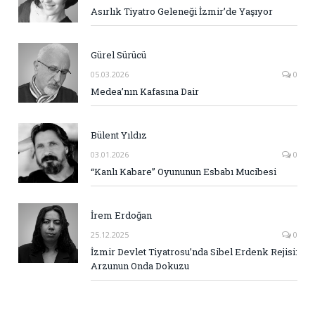
Asırlık Tiyatro Geleneği İzmir’de Yaşıyor
Gürel Sürücü
05.03.2026
0
Medea’nın Kafasına Dair
Bülent Yıldız
03.01.2026
0
“Kanlı Kabare” Oyununun Esbabı Mucibesi
İrem Erdoğan
25.12.2025
0
İzmir Devlet Tiyatrosu’nda Sibel Erdenk Rejisi:
Arzunun Onda Dokuzu