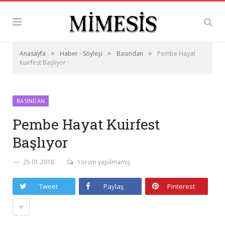
»
»
»
Anasayfa
Haber - Söyleşi
Basından
Pembe Hayat
Kuirfest Başlıyor
BASINDAN
Pembe Hayat Kuirfest
Başlıyor
25.01.2018
Yorum yapılmamış
Tweet
Paylaş
Pinterest
+