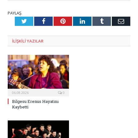
PAYLAŞ.
Twitter
Facebook
Pinterest
LinkedIn
Tumblr
E-
Posta
ILIŞKILI
YAZILAR
06.08.2026
0
Bilgesu Erenus Hayatını
Kaybetti