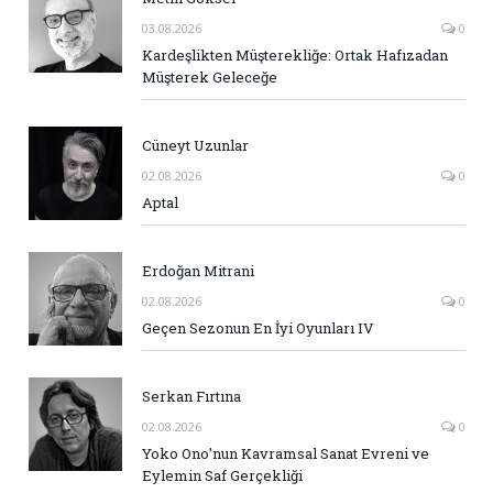
03.08.2026
0
Kardeşlikten Müşterekliğe: Ortak Hafızadan
Müşterek Geleceğe
Cüneyt Uzunlar
02.08.2026
0
Aptal
Erdoğan Mitrani
02.08.2026
0
Geçen Sezonun En İyi Oyunları IV
Serkan Fırtına
02.08.2026
0
Yoko Ono’nun Kavramsal Sanat Evreni ve
Eylemin Saf Gerçekliği