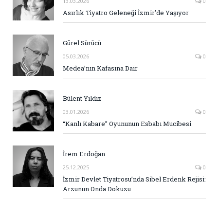
13.03.2026
0
Asırlık Tiyatro Geleneği İzmir’de Yaşıyor
Gürel Sürücü
05.03.2026
0
Medea’nın Kafasına Dair
Bülent Yıldız
03.01.2026
0
“Kanlı Kabare” Oyununun Esbabı Mucibesi
İrem Erdoğan
25.12.2025
0
İzmir Devlet Tiyatrosu’nda Sibel Erdenk Rejisi:
Arzunun Onda Dokuzu