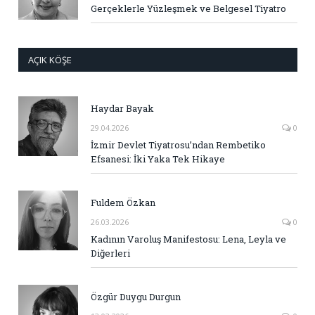
Gerçeklerle Yüzleşmek ve Belgesel Tiyatro
AÇIK KÖŞE
Haydar Bayak
29.04.2026
0
İzmir Devlet Tiyatrosu’ndan Rembetiko
Efsanesi: İki Yaka Tek Hikaye
Fuldem Özkan
26.03.2026
0
Kadının Varoluş Manifestosu: Lena, Leyla ve
Diğerleri
Özgür Duygu Durgun