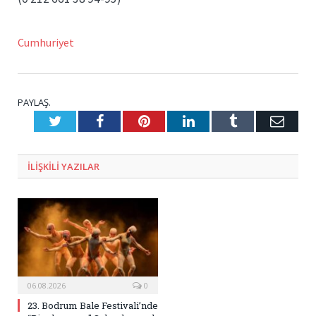
Cumhuriyet
PAYLAŞ.
Twitter
Facebook
Pinterest
LinkedIn
Tumblr
E-
Posta
ILIŞKILI
YAZILAR
06.08.2026
0
23. Bodrum Bale Festivali’nde