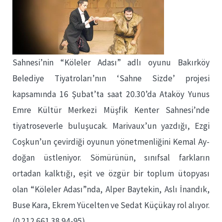
Sahnesi’nin “Köleler Adası” adlı oyunu Bakırköy
Belediye Tiyatroları’nın ‘Sahne Sizde’ projesi
kapsamında 16 Şubat’ta saat 20.30’da Ataköy Yunus
Emre Kültür Merkezi Müşfik Kenter Sahnesi’nde
tiyatroseverle buluşucak. Marivaux’un yazdığı, Ezgi
Coşkun’un çevirdiği oyunun yönetmenliğini Kemal Ay-
doğan üstleniyor. Sömürünün, sınıfsal farkların
ortadan kalktığı, eşit ve özgür bir toplum ütopyası
olan “Köleler Adası”nda, Alper Baytekin, Aslı İnandık,
Buse Kara, Ekrem Yücelten ve Sedat Küçükay rol alıyor.
(0 212 661 38 94-95)