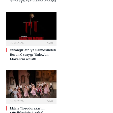
“Pinokyo.exe” Sahnelenecek
06.08.2026
0
Cihangir Atölye Sahnesinden
Boran Özsaygı “Saloz’un
Mavalı”nı Anlattı
06.08.2026
0
Mikis Theodorakis’in
Müzikleriyle “Zorba”