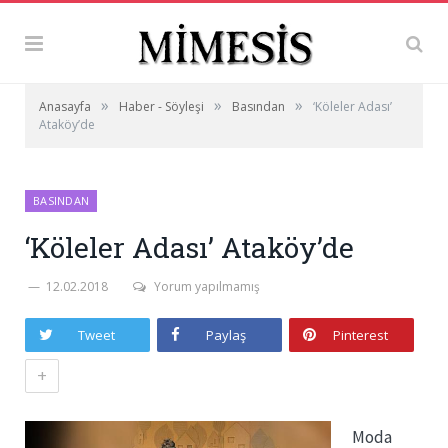
»
»
»
Anasayfa
Haber - Söyleşi
Basından
‘Köleler Adası’
Ataköy’de
BASINDAN
‘Köleler Adası’ Ataköy’de
12.02.2018
Yorum yapılmamış
Tweet
Paylaş
Pinterest
+
Moda