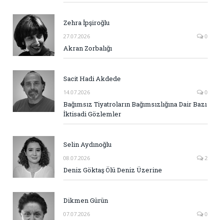
Zehra İpşiroğlu
27.07.2026
0
Akran Zorbalığı
Sacit Hadi Akdede
14.07.2026
0
Bağımsız Tiyatroların Bağımsızlığına Dair Bazı
İktisadi Gözlemler
Selin Aydınoğlu
08.07.2026
2
Deniz Göktaş Ölü Deniz Üzerine
Dikmen Gürün
07.07.2026
0