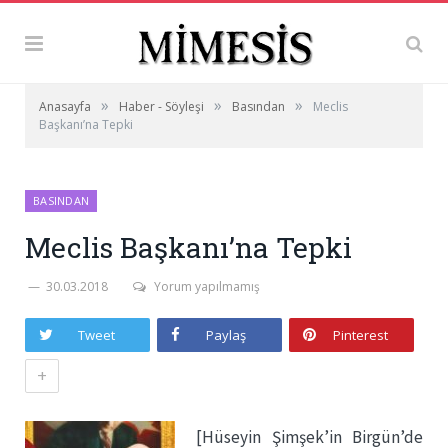
»
»
»
Anasayfa
Haber - Söyleşi
Basından
Meclis
Başkanı’na Tepki
BASINDAN
Meclis Başkanı’na Tepki
30.03.2018
Yorum yapılmamış
Tweet
Paylaş
Pinterest
+
[Hüseyin Şimşek’in Birgün’de