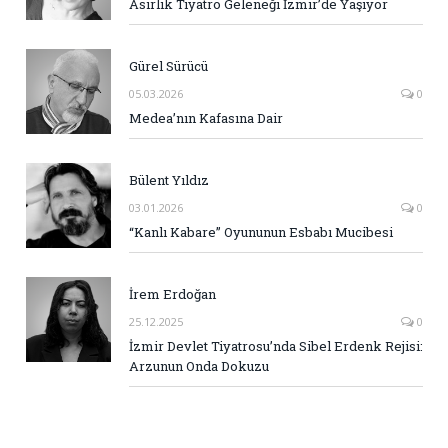
Asırlık Tiyatro Geleneği İzmir’de Yaşıyor
Gürel Sürücü
05.03.2026
0
Medea’nın Kafasına Dair
Bülent Yıldız
03.01.2026
0
“Kanlı Kabare” Oyununun Esbabı Mucibesi
İrem Erdoğan
25.12.2025
0
İzmir Devlet Tiyatrosu’nda Sibel Erdenk Rejisi:
Arzunun Onda Dokuzu