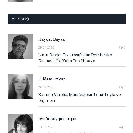
AÇIK KÖŞE
Haydar Bayak
29.04.2026
0
İzmir Devlet Tiyatrosu’ndan Rembetiko
Efsanesi: İki Yaka Tek Hikaye
Fuldem Özkan
26.03.2026
0
Kadının Varoluş Manifestosu: Lena, Leyla ve
Diğerleri
Özgür Duygu Durgun
13.03.2026
0