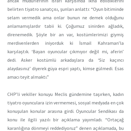
ancak müdürlerinin ısrarı karşısında ikna edildiklerini
belirten tiyatro sanatçısı, şunları anlattı: “Oyun bitiminde
selam vermedik ama onlar bunun ne demek olduğunu
anlamamışlardır tabii ki. Çoğumuz sinirden ağladık,
direnemedik. Şöyle bir an var, kostümlerimizi giymiş
merdivenlerden iniyorduk ki İsmail Kahraman’la
karşılaştık. ‘Bayan oyuncular çıkmıyor değil mi, aferin’
dedi. Asker kostümlü arkadaşlara da ‘Siz kaçıncı
alaydasınız’ diyerek güya espri yaptı, kimse gülmedi. Esas
amacı teyit almaktı.”
CHP’li vekiller konuyu Meclis gündemine taşırken, kadın
tiyatro oyunculara izin vermemesi, sosyal medyada en çok
konuşulan konular arasına girdi. Oyuncular Sendikası da
konu ile ilgili yazılı bir açıklama yayımladı. “Ortaçağ
karanlığına dönmeyi reddediyoruz” denen açıklamada, bu