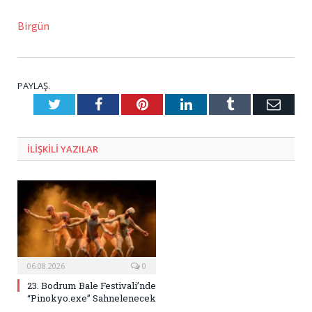
Birgün
PAYLAŞ.
Twitter
Facebook
Pinterest
LinkedIn
Tumblr
E-
Posta
ILIŞKILI
YAZILAR
06.08.2026
0
23. Bodrum Bale Festivali’nde
“Pinokyo.exe” Sahnelenecek