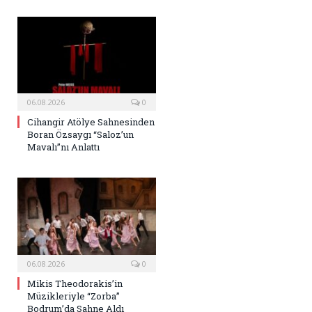
06.08.2026
0
Cihangir Atölye Sahnesinden
Boran Özsaygı “Saloz’un
Mavalı”nı Anlattı
06.08.2026
0
Mikis Theodorakis’in
Müzikleriyle “Zorba”
Bodrum’da Sahne Aldı