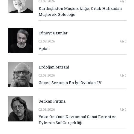
03.08.2026
0
Kardeşlikten Müşterekliğe: Ortak Hafızadan
Müşterek Geleceğe
Cüneyt Uzunlar
02.08.2026
0
Aptal
Erdoğan Mitrani
02.08.2026
0
Geçen Sezonun En İyi Oyunları IV
Serkan Fırtına
02.08.2026
0
Yoko Ono’nun Kavramsal Sanat Evreni ve
Eylemin Saf Gerçekliği