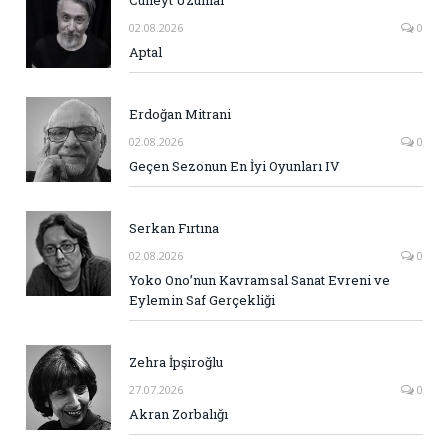
Cüneyt Uzunlar
02.08.2026
0
Aptal
Erdoğan Mitrani
02.08.2026
0
Geçen Sezonun En İyi Oyunları IV
Serkan Fırtına
02.08.2026
0
Yoko Ono’nun Kavramsal Sanat Evreni ve
Eylemin Saf Gerçekliği
Zehra İpşiroğlu
27.07.2026
0
Akran Zorbalığı