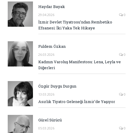
Haydar Bayak
29.04.2026
0
İzmir Devlet Tiyatrosu’ndan Rembetiko
Efsanesi: İki Yaka Tek Hikaye
Fuldem Özkan
26.03.2026
0
Kadının Varoluş Manifestosu: Lena, Leyla ve
Diğerleri
Özgür Duygu Durgun
13.03.2026
0
Asırlık Tiyatro Geleneği İzmir’de Yaşıyor
Gürel Sürücü
05.03.2026
0