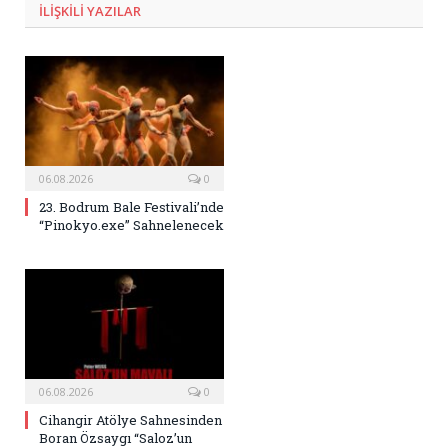
ILIŞKILI
YAZILAR
06.08.2026
0
23. Bodrum Bale Festivali’nde
“Pinokyo.exe” Sahnelenecek
06.08.2026
0
Cihangir Atölye Sahnesinden
Boran Özsaygı “Saloz’un