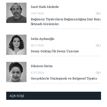
Sacit Hadi Akdede
14.07.2026
0
Bağımsız Tiyatroların Bağımsızlığına Dair Bazı
İktisadi Gözlemler
Selin Aydınoğlu
08.07.2026
2
Deniz Göktaş Ölü Deniz Üzerine
Dikmen Gürün
07.07.2026
0
Gerçeklerle Yüzleşmek ve Belgesel Tiyatro
AÇIK KÖŞE