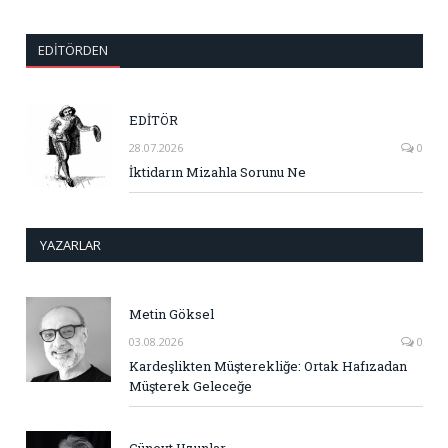
EDITÖRDEN
EDİTÖR
28.07.2026
0
İktidarın Mizahla Sorunu Ne
YAZARLAR
Metin Göksel
03.08.2026
0
Kardeşlikten Müşterekliğe: Ortak Hafızadan
Müşterek Geleceğe