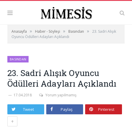
»
»
»
Anasayfa
Haber - Söyleşi
Basından
23. Sadri Alışık
Oyuncu Ödülleri Adayları Açıklandı
BASINDAN
23. Sadri Alışık Oyuncu
Ödülleri Adayları Açıklandı
17.04.2018
Yorum yapılmamış
Tweet
Paylaş
Pinterest
+