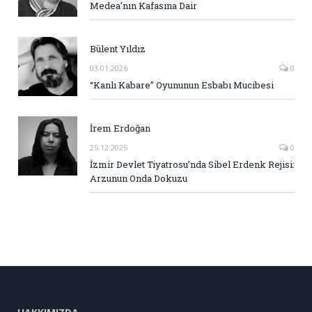
Medea’nın Kafasına Dair
Bülent Yıldız
03.01.2026
0
“Kanlı Kabare” Oyununun Esbabı Mucibesi
İrem Erdoğan
25.12.2025
0
İzmir Devlet Tiyatrosu’nda Sibel Erdenk Rejisi:
Arzunun Onda Dokuzu