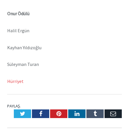
Onur Ödülü
Halil Ergün
Kayhan Yıldızoğlu
Süleyman Turan
Hürriyet
PAYLAŞ.
Twitter
Facebook
Pinterest
LinkedIn
Tumblr
E-
Posta