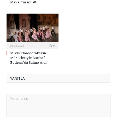
Mavalı”nı Anlattı
06.08.2026
0
Mikis Theodorakis’in
Müzikleriyle “Zorba”
Bodrum’da Sahne Aldı
YANITLA