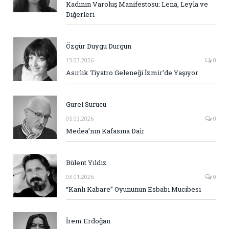
Kadının Varoluş Manifestosu: Lena, Leyla ve
Diğerleri
Özgür Duygu Durgun
13.03.2026
0
Asırlık Tiyatro Geleneği İzmir’de Yaşıyor
Gürel Sürücü
05.03.2026
0
Medea’nın Kafasına Dair
Bülent Yıldız
03.01.2026
0
“Kanlı Kabare” Oyununun Esbabı Mucibesi
İrem Erdoğan