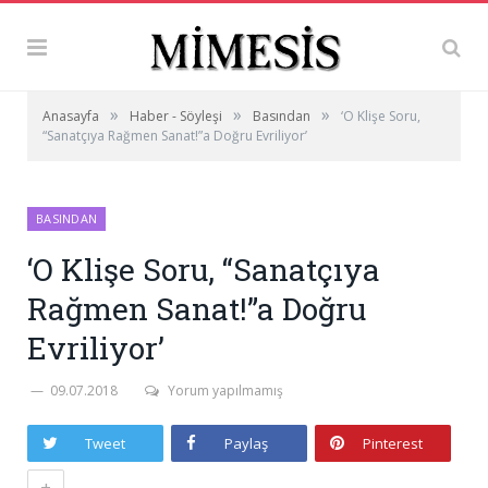
»
»
»
Anasayfa
Haber - Söyleşi
Basından
‘O Klişe Soru,
“Sanatçıya Rağmen Sanat!”a Doğru Evriliyor’
BASINDAN
‘O Klişe Soru, “Sanatçıya
Rağmen Sanat!”a Doğru
Evriliyor’
09.07.2018
Yorum yapılmamış
Tweet
Paylaş
Pinterest
+