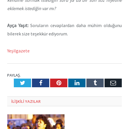
kendine sormak istediğin soru ya da bir son söz niyetine
eklemek istediğin var mı?
Ayça Yaşıt:
Soruların cevaplardan daha mühim olduğunu
bilerek size teşekkür ediyorum.
Yeşilgazete
PAYLAŞ.
Twitter
Facebook
Pinterest
LinkedIn
Tumblr
E-
Posta
ILIŞKILI
YAZILAR