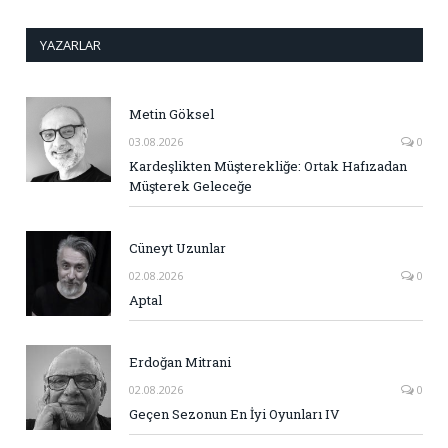
YAZARLAR
Metin Göksel
03.08.2026
0
Kardeşlikten Müşterekliğe: Ortak Hafızadan
Müşterek Geleceğe
Cüneyt Uzunlar
02.08.2026
0
Aptal
Erdoğan Mitrani
02.08.2026
0
Geçen Sezonun En İyi Oyunları IV