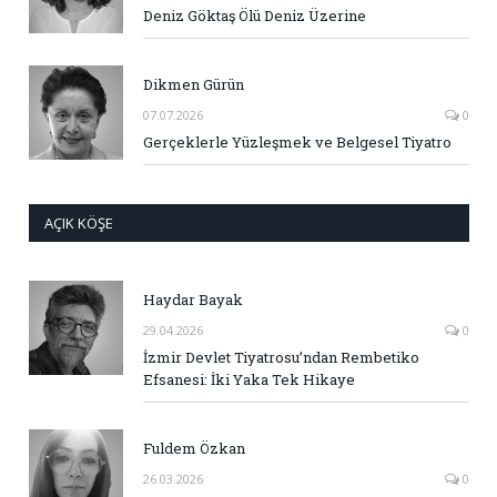
Deniz Göktaş Ölü Deniz Üzerine
Dikmen Gürün
07.07.2026
0
Gerçeklerle Yüzleşmek ve Belgesel Tiyatro
AÇIK KÖŞE
Haydar Bayak
29.04.2026
0
İzmir Devlet Tiyatrosu’ndan Rembetiko
Efsanesi: İki Yaka Tek Hikaye
Fuldem Özkan
26.03.2026
0