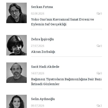
Serkan Fırtına
02.08.2026
0
Yoko Ono’nun Kavramsal Sanat Evreni ve
Eylemin Saf Gerçekliği
Zehra İpşiroğlu
27.07.2026
0
Akran Zorbalığı
Sacit Hadi Akdede
14.07.2026
0
Bağımsız Tiyatroların Bağımsızlığına Dair Bazı
İktisadi Gözlemler
Selin Aydınoğlu
08.07.2026
2