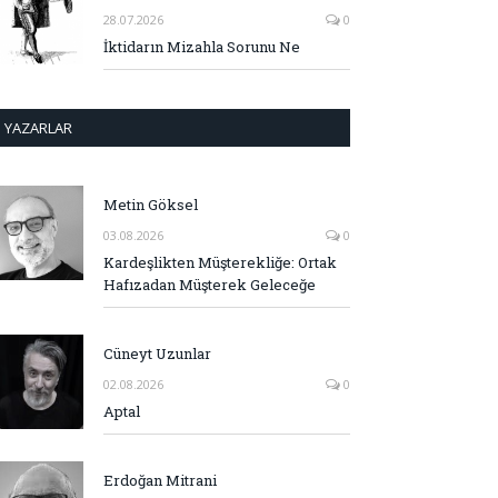
28.07.2026
0
İktidarın Mizahla Sorunu Ne
YAZARLAR
Metin Göksel
03.08.2026
0
Kardeşlikten Müşterekliğe: Ortak
Hafızadan Müşterek Geleceğe
Cüneyt Uzunlar
02.08.2026
0
Aptal
Erdoğan Mitrani