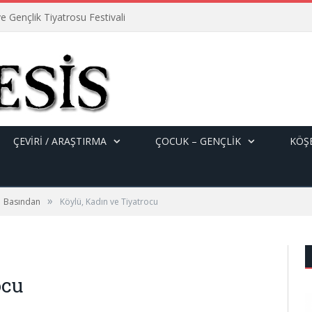
e Gençlik Tiyatrosu Festivali
ÇEVİRİ / ARAŞTIRMA
ÇOCUK – GENÇLIK
KÖŞE
»
Basından
Köylü, Kadın ve Tiyatrocu
ocu