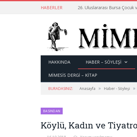
HABERLER
26. Uluslararası Bursa Çocuk v
HAKKINDA
HABER – SÖYLEŞI
MİMESİS DERGİ – KİTAP
»
»
BURADASINIZ:
Anasayfa
Haber - Söyleşi
BASINDAN
Köylü, Kadın ve Tiyatr