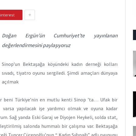
+
interest
Doğan Ergün’ün Cumhuriyet’te yayınlanan
değerlendirmesini paylaşıyoruz
Sinop’un Bektaşağa köyündeki kadın derneği kolları
sıvadı, tiyatro oyunu sergiledi. Şimdi amaçları dünyaya
açılmak
or beni Türkiye’nin en mutlu kenti Sinop ’ta… Ufak bir
, varsa yapılacak işe yardımcı olmak ve oyuna kadar
um. Sağ yanda Eski Garaj ve Diyojen Heykeli, solda stat,
leştirilmiş salonda hummalı bir çalışma var. Bektaşağa
ceği Tuncer Cücenoğlu’nun “ Kadın Sığınağı” adlı oyununu