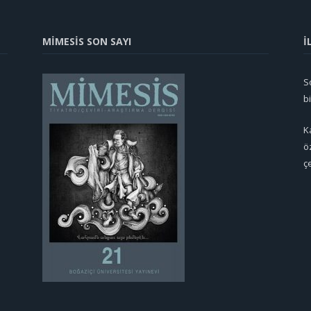
MİMESİS SON SAYI
İ
So
b
K
ö
ç