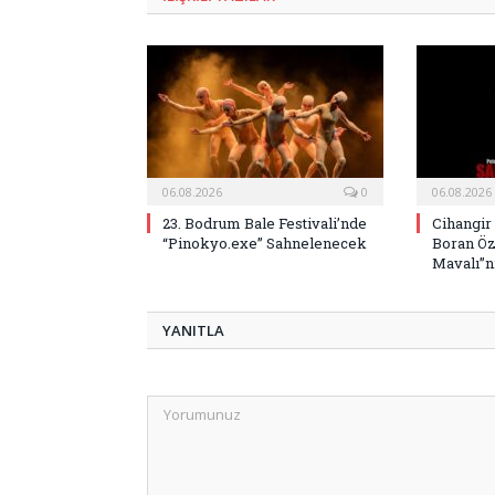
06.08.2026
0
06.08.2026
23. Bodrum Bale Festivali’nde
Cihangir
“Pinokyo.exe” Sahnelenecek
Boran Öz
Mavalı”nı
YANITLA