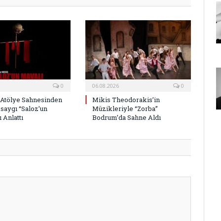
0
06.08.2026
0
 Atölye Sahnesinden
Mikis Theodorakis’in
saygı “Saloz’un
Müzikleriyle “Zorba”
 Anlattı
Bodrum’da Sahne Aldı