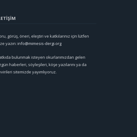
LETİŞİM
ru, görüş, öneri, eleştiri ve katkılarınız için lütfen
ize yazın:
info@mimesis-dergi.org
atkıda bulunmak isteyen okurlarımızdan gelen
zgün haberleri, söyleşileri, köşe yazılarını ya da
evirileri sitemizde yayımlıyoruz.