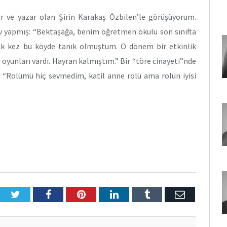
r ve yazar olan Şirin Karakaş Özbilen’le görüşüyorum.
v yapmış: “Bektaşağa, benim öğretmen okulu son sınıfta
 ilk kez bu köyde tanık olmuştum. O dönem bir etkinlik
 oyunları vardı. Hayran kalmıştım.” Bir “töre cinayeti”nde
. “Rolümü hiç sevmedim, katil anne rolü ama rolün iyisi
Twitter
Facebook
Pinterest
LinkedIn
Tumblr
E-
Posta