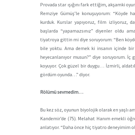
Provada star ışığını fark ettiğim, akşamki oyu
Remziye Gümüş’le konuşuyorum: “Köyde hayvan
kurduk. Kurslar yapıyoruz, film izliyoruz, 
başlarda “yapamazsınız” diyenler oldu ama
tiyatroya gittin mi diye soruyorum: “Ben kö
bile yoktu. Ama demek ki insanın içinde bir
heyecanlanıyor musun?” diye soruyorum. İç ge
koyuyor. Çok güzel bir duygu… İzmirli, alda
gördüm oyunda…” diyor.
Rölümü sevmedim…
Bu kez söz, oyunun biyolojik olarak en yaşlı 
Kandemir’de (75). Melahat Hanım emekli öğretm
anlatıyor. “Daha önce hiç tiyatro deneyimim ol