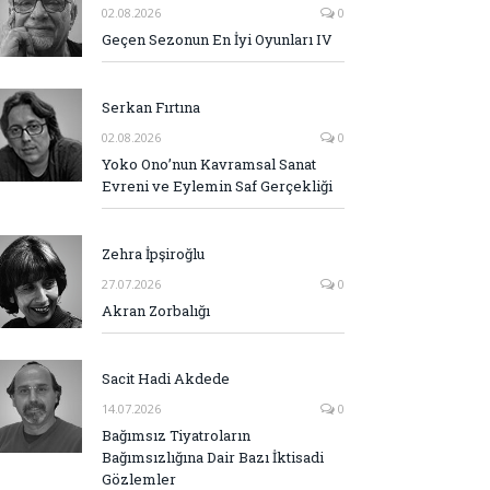
02.08.2026
0
Geçen Sezonun En İyi Oyunları IV
Serkan Fırtına
02.08.2026
0
Yoko Ono’nun Kavramsal Sanat
Evreni ve Eylemin Saf Gerçekliği
Zehra İpşiroğlu
27.07.2026
0
Akran Zorbalığı
Sacit Hadi Akdede
14.07.2026
0
Bağımsız Tiyatroların
Bağımsızlığına Dair Bazı İktisadi
Gözlemler