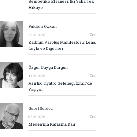
Rembetiko Efsanesi: İki Yaka Tek
Hikaye
Fuldem Özkan
26.03.2026
0
Kadının Varoluş Manifestosu: Lena,
Leyla ve Diğerleri
Özgür Duygu Durgun
13.03.2026
0
Asırlık Tiyatro Geleneği İzmir’de
Yaşıyor
Gürel Sürücü
05.03.2026
0
Medea’nın Kafasına Dair