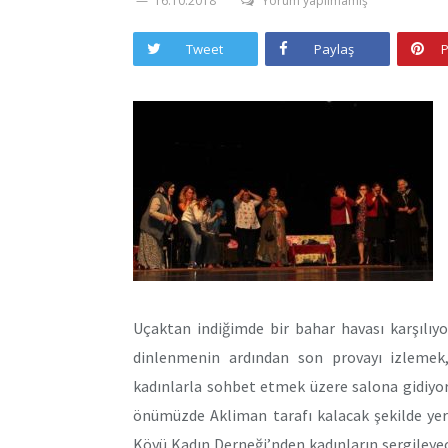
16.10.2018
Yorum yapılmamış
Tweet
Paylaş
P
Uçaktan indiğimde bir bahar havası karşılıy
dinlenmenin ardından son provayı izlemek
kadınlarla sohbet etmek üzere salona gidiyor
önümüzde Akliman tarafı kalacak şekilde yer
Köyü Kadın Derneği’nden kadınların sergileye