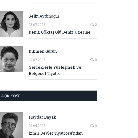
Selin Aydınoğlu
08.07.2026
2
Deniz Göktaş Ölü Deniz Üzerine
Dikmen Gürün
07.07.2026
0
Gerçeklerle Yüzleşmek ve
Belgesel Tiyatro
AÇIK KÖŞE
Haydar Bayak
29.04.2026
0
İzmir Devlet Tiyatrosu’ndan