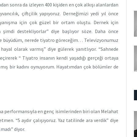
ndan sonra da izleyen 400 kişiden en çok alkışı alanlardan
cılık, çiftçilik yapıyoruz. Derneğimizi yedi yıl önce
dayanışma için çok güzel bir ortam oluştu. Dernek için
 şimdi destekliyorlar” diye başlıyor söze. Daha önce
yde büyüdüm, nerede tiyatro göreceğim… Televizyonumuz
 hayal olarak varmış” diye gülerek yanıtlıyor. “Sahnede
çirerek “ Tiyatro insanın kendi yaşadığı gerçeği ortaya
tılmış bir kadını oynuyorum. Hayatımdan çok bölümler de
ama performansıyla en genç isimlerinden biri olan Melahat
en. “5 aydır çalışıyoruz. Yaz tatilinde ara verdik” diye
madı” diyor.