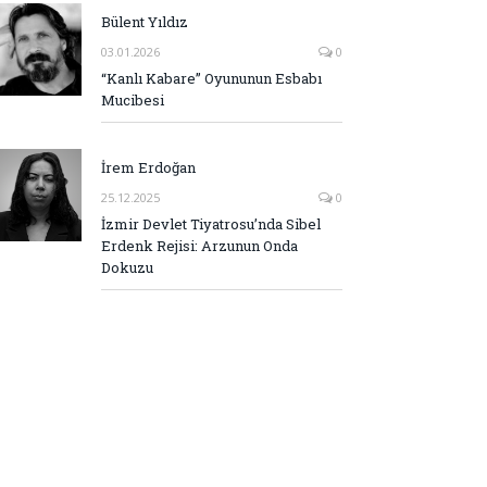
Bülent Yıldız
03.01.2026
0
“Kanlı Kabare” Oyununun Esbabı
Mucibesi
İrem Erdoğan
25.12.2025
0
İzmir Devlet Tiyatrosu’nda Sibel
Erdenk Rejisi: Arzunun Onda
Dokuzu