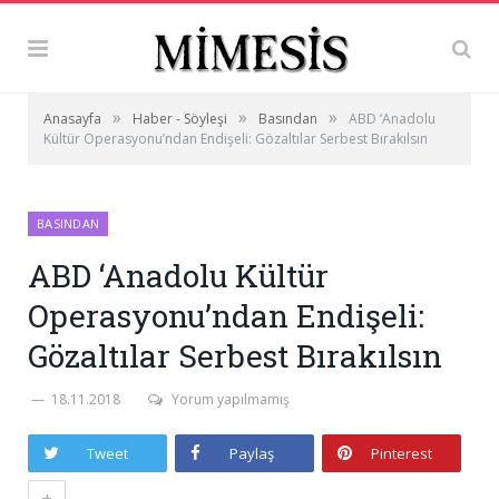
»
»
»
Anasayfa
Haber - Söyleşi
Basından
ABD ‘Anadolu
Kültür Operasyonu’ndan Endişeli: Gözaltılar Serbest Bırakılsın
BASINDAN
ABD ‘Anadolu Kültür
Operasyonu’ndan Endişeli:
Gözaltılar Serbest Bırakılsın
18.11.2018
Yorum yapılmamış
Tweet
Paylaş
Pinterest
+