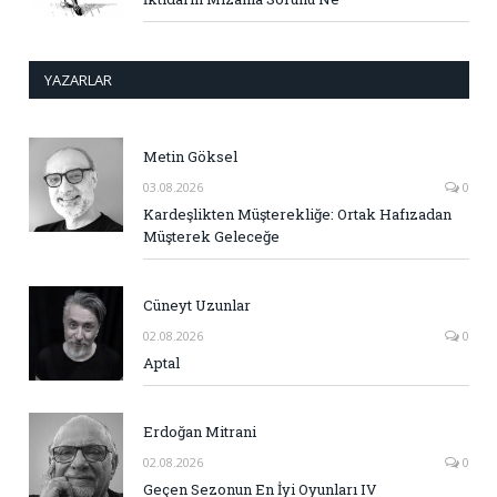
YAZARLAR
Metin Göksel
03.08.2026
0
Kardeşlikten Müşterekliğe: Ortak Hafızadan
Müşterek Geleceğe
Cüneyt Uzunlar
02.08.2026
0
Aptal
Erdoğan Mitrani
02.08.2026
0
Geçen Sezonun En İyi Oyunları IV