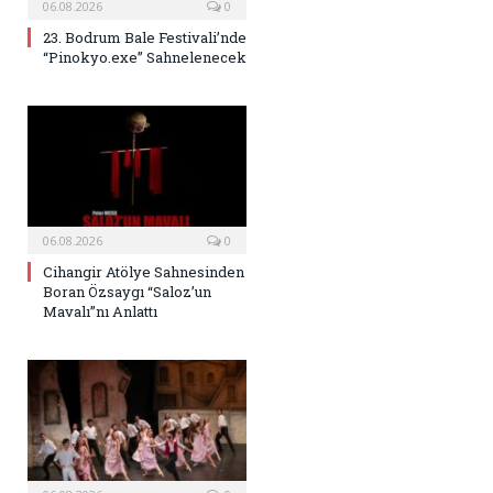
06.08.2026
0
23. Bodrum Bale Festivali’nde
“Pinokyo.exe” Sahnelenecek
06.08.2026
0
Cihangir Atölye Sahnesinden
Boran Özsaygı “Saloz’un
Mavalı”nı Anlattı