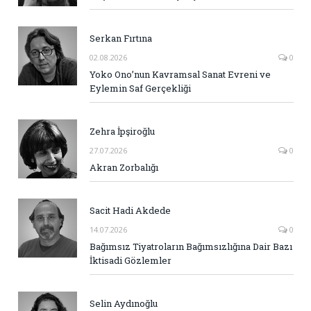
Serkan Fırtına
02.08.2026
0
Yoko Ono’nun Kavramsal Sanat Evreni ve
Eylemin Saf Gerçekliği
Zehra İpşiroğlu
27.07.2026
0
Akran Zorbalığı
Sacit Hadi Akdede
14.07.2026
0
Bağımsız Tiyatroların Bağımsızlığına Dair Bazı
İktisadi Gözlemler
Selin Aydınoğlu