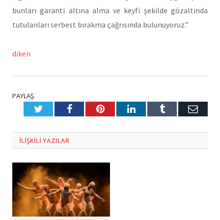
bunları garanti altına alma ve keyfi şekilde gözaltında
tutulanları serbest bırakma çağrısında bulunuyoruz.”
diken
PAYLAŞ.
Twitter
Facebook
Pinterest
LinkedIn
Tumblr
E-
Posta
ILIŞKILI
YAZILAR