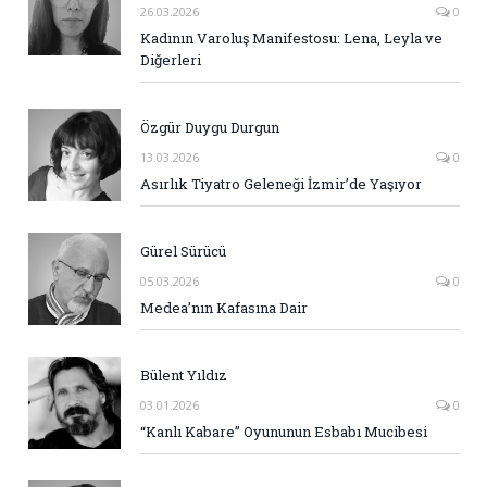
26.03.2026
0
Kadının Varoluş Manifestosu: Lena, Leyla ve
Diğerleri
Özgür Duygu Durgun
13.03.2026
0
Asırlık Tiyatro Geleneği İzmir’de Yaşıyor
Gürel Sürücü
05.03.2026
0
Medea’nın Kafasına Dair
Bülent Yıldız
03.01.2026
0
“Kanlı Kabare” Oyununun Esbabı Mucibesi