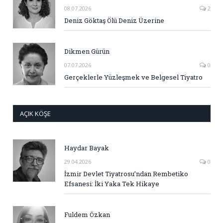
08.07.2026
2
Deniz Göktaş Ölü Deniz Üzerine
Dikmen Gürün
07.07.2026
0
Gerçeklerle Yüzleşmek ve Belgesel Tiyatro
AÇIK KÖŞE
Haydar Bayak
29.04.2026
0
İzmir Devlet Tiyatrosu’ndan Rembetiko
Efsanesi: İki Yaka Tek Hikaye
Fuldem Özkan