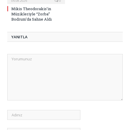
06.08.2026
0
Mikis Theodorakis’in
Müzikleriyle “Zorba”
Bodrum’da Sahne Aldı
YANITLA