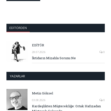
EDITÖRDEN
EDİTÖR
28.07.2026
0
İktidarın Mizahla Sorunu Ne
YAZARLAR
Metin Göksel
03.08.2026
0
Kardeşlikten Müşterekliğe: Ortak Hafızadan