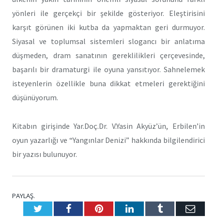
yönleri ile gerçekçi bir şekilde gösteriyor. Eleştirisini
karşıt görünen iki kutba da yapmaktan geri durmuyor.
Siyasal ve toplumsal sistemleri slogancı bir anlatıma
düşmeden, dram sanatının gereklilikleri çerçevesinde,
başarılı bir dramaturgi ile oyuna yansıtıyor. Sahnelemek
isteyenlerin özellikle buna dikkat etmeleri gerektiğini
düşünüyorum.
Kitabın girişinde Yar.Doç.Dr. V.Yasin Akyüz’ün, Erbilen’in
oyun yazarlığı ve “Yangınlar Denizi” hakkında bilgilendirici
bir yazısı bulunuyor.
PAYLAŞ.
Twitter
Facebook
Pinterest
LinkedIn
Tumblr
E-