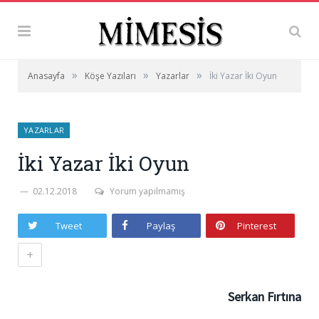
»
»
»
Anasayfa
Köşe Yazıları
Yazarlar
İki Yazar İki Oyun
YAZARLAR
İki Yazar İki Oyun
02.12.2018
Yorum yapılmamış
Tweet
Paylaş
Pinterest
+
Serkan Fırtına