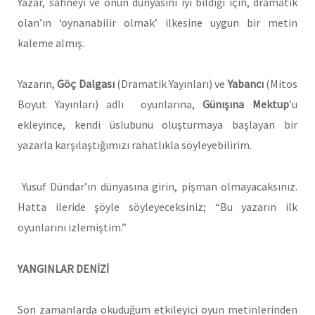
Yazar, sahneyi ve onun dünyasını iyi bildiği için, dramatik
olan’ın ‘oynanabilir olmak’ ilkesine uygun bir metin
kaleme almış.
Yazarın,
Göç Dalgası
(Dramatik Yayınları) ve
Yabancı
(Mitos
Boyut Yayınları) adlı oyunlarına,
Günışına Mektup
’u
ekleyince, kendi üslubunu oluşturmaya başlayan bir
yazarla karşılaştığımızı rahatlıkla söyleyebilirim.
Yusuf Dündar’ın dünyasına girin, pişman olmayacaksınız.
Hatta ileride şöyle söyleyeceksiniz; “Bu yazarın ilk
oyunlarını izlemiştim.”
YANGINLAR DENİZİ
Son zamanlarda okuduğum etkileyici oyun metinlerinden