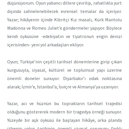
düşünüyorum. Oyun yabancı dillere çevrilip, rahatlıkla yurt
dışında sahnelenebilecek evrensel temalar da içeriyor.
Yazar; hikâyenin içinde Kibritçi Kız masalı, Kürk Mantolu
Madonna ve Romeo Juliet’e göndermeler yapıyor. Böylece
kendi öyküsüne -edebiyatın ve tiyatronun engin denizi
içerisinden- yeni yol arkadaşları ekliyor.
Oyun; Türkiye’nin çeşitli tarihsel dönemlerine girip çıkan
kurgusuyla, siyasal, kültürel ve toplumsal yapı üzerine
önemli doneler sunuyor. Diyarbakır’ı odak noktasına
alarak; İzmir’e, İstanbul’a, İsviçre ve Almanya’ya uzanıyor.
Yazar, acı ve hüznün bu toprakların tarihsel trajedisi
olduğunu göstererek modern bir tragedya örneği sunuyor.
Yüzeyde bir aşk öyküsü ile başlayan hikâye, arka planda
ülkenin yakın tarihinin önemli siyasal sorununu farklı