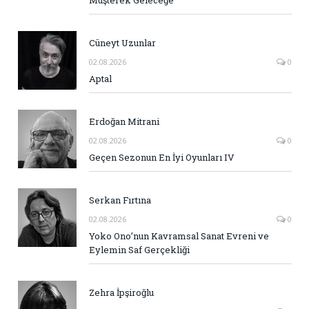
Müşterek Geleceğe
Cüneyt Uzunlar
02.08.2026
0
Aptal
Erdoğan Mitrani
02.08.2026
0
Geçen Sezonun En İyi Oyunları IV
Serkan Fırtına
02.08.2026
0
Yoko Ono’nun Kavramsal Sanat Evreni ve
Eylemin Saf Gerçekliği
Zehra İpşiroğlu