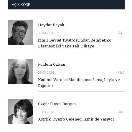
AÇIK KÖŞE
Haydar Bayak
29.04.2026
0
İzmir Devlet Tiyatrosu’ndan Rembetiko
Efsanesi: İki Yaka Tek Hikaye
Fuldem Özkan
26.03.2026
0
Kadının Varoluş Manifestosu: Lena, Leyla ve
Diğerleri
Özgür Duygu Durgun
13.03.2026
0
Asırlık Tiyatro Geleneği İzmir’de Yaşıyor