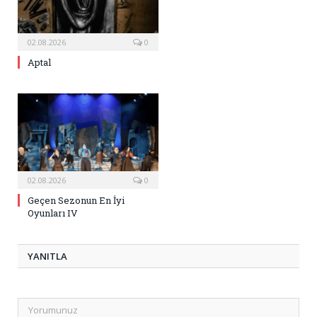
02.08.2026
0
Aptal
02.08.2026
0
Geçen Sezonun En İyi
Oyunları IV
YANITLA