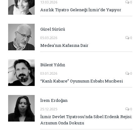
13.03.2026
0
Asırlık Tiyatro Geleneği İzmir’de Yaşıyor
Gürel Sürücü
05.03.2026
0
Medea’nın Kafasına Dair
Bülent Yıldız
03.01.2026
0
“Kanlı Kabare” Oyununun Esbabı Mucibesi
İrem Erdoğan
25.12.2025
0
İzmir Devlet Tiyatrosu’nda Sibel Erdenk Rejisi:
Arzunun Onda Dokuzu