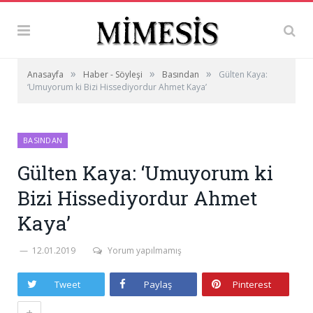
»
»
»
Anasayfa
Haber - Söyleşi
Basından
Gülten Kaya:
‘Umuyorum ki Bizi Hissediyordur Ahmet Kaya’
BASINDAN
Gülten Kaya: ‘Umuyorum ki
Bizi Hissediyordur Ahmet
Kaya’
12.01.2019
Yorum yapılmamış
Tweet
Paylaş
Pinterest
+