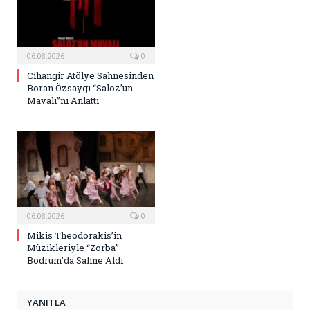
06.08.2026
0
Cihangir Atölye Sahnesinden
Boran Özsaygı “Saloz’un
Mavalı”nı Anlattı
06.08.2026
0
Mikis Theodorakis’in
Müzikleriyle “Zorba”
Bodrum’da Sahne Aldı
YANITLA