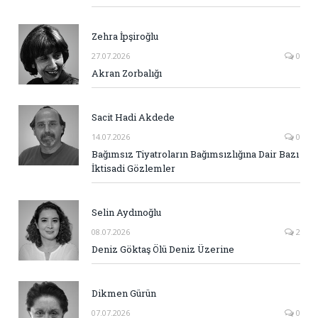
Zehra İpşiroğlu
27.07.2026
0
Akran Zorbalığı
Sacit Hadi Akdede
14.07.2026
0
Bağımsız Tiyatroların Bağımsızlığına Dair Bazı
İktisadi Gözlemler
Selin Aydınoğlu
08.07.2026
2
Deniz Göktaş Ölü Deniz Üzerine
Dikmen Gürün
07.07.2026
0