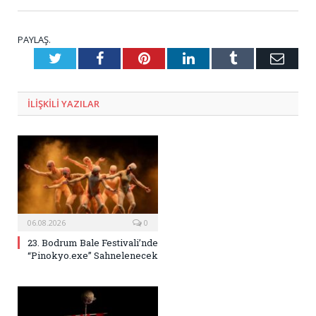
PAYLAŞ.
Twitter
Facebook
Pinterest
LinkedIn
Tumblr
E-
Posta
ILIŞKILI
YAZILAR
06.08.2026
0
23. Bodrum Bale Festivali’nde
“Pinokyo.exe” Sahnelenecek