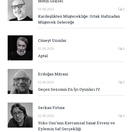
Metin Göksel
03.08.2026
0
Kardeşlikten Müşterekliğe: Ortak Hafızadan
Müşterek Geleceğe
Cüneyt Uzunlar
02.08.2026
0
Aptal
Erdoğan Mitrani
02.08.2026
0
Geçen Sezonun En İyi Oyunları IV
Serkan Fırtına
02.08.2026
0
Yoko Ono’nun Kavramsal Sanat Evreni ve
Eylemin Saf Gerçekliği