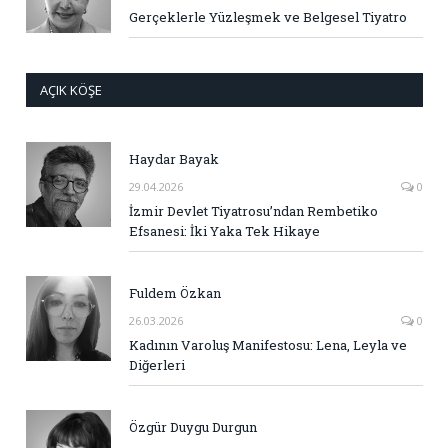
Gerçeklerle Yüzleşmek ve Belgesel Tiyatro
AÇIK KÖŞE
Haydar Bayak
29.04.2026
0
İzmir Devlet Tiyatrosu’ndan Rembetiko
Efsanesi: İki Yaka Tek Hikaye
Fuldem Özkan
26.03.2026
0
Kadının Varoluş Manifestosu: Lena, Leyla ve
Diğerleri
Özgür Duygu Durgun