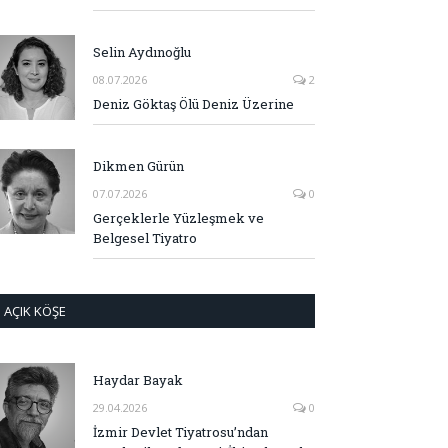
Selin Aydınoğlu
08.07.2026
2
Deniz Göktaş Ölü Deniz Üzerine
Dikmen Gürün
07.07.2026
0
Gerçeklerle Yüzleşmek ve
Belgesel Tiyatro
AÇIK KÖŞE
Haydar Bayak
29.04.2026
0
İzmir Devlet Tiyatrosu’ndan