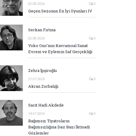
02.08.2026
0
Geçen Sezonun En İyi Oyunları IV
Serkan Fırtına
02.08.2026
0
Yoko Ono’nun Kavramsal Sanat
Evreni ve Eylemin Saf Gerçekliği
Zehra İpşiroğlu
27.07.2026
0
Akran Zorbalığı
Sacit Hadi Akdede
14.07.2026
0
Bağımsız Tiyatroların
Bağımsızlığına Dair Bazı İktisadi
Gözlemler