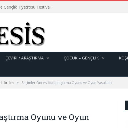
e Gençlik Tiyatrosu Festivali
ÇEVİRİ / ARAŞTIRMA
ÇOCUK – GENÇLIK
KÖŞE
»
ditörden
Seçimler Öncesi Kutuplaştırma Oyunu ve Oyun Yasakları!
laştırma Oyunu ve Oyun