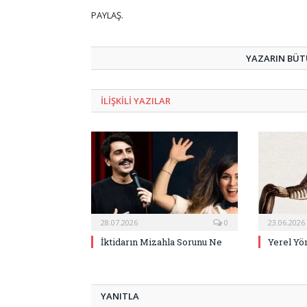
PAYLAŞ.
YAZARIN BÜTÜ
ILIŞKILI
YAZILAR
28.07.2026
0
23.06.2026
İktidarın Mizahla Sorunu Ne
Yerel Yö
YANITLA