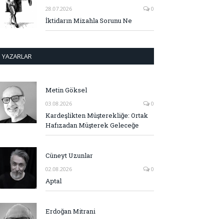
28.07.2026
0
İktidarın Mizahla Sorunu Ne
YAZARLAR
Metin Göksel
03.08.2026
0
Kardeşlikten Müşterekliğe: Ortak
Hafızadan Müşterek Geleceğe
Cüneyt Uzunlar
02.08.2026
0
Aptal
Erdoğan Mitrani