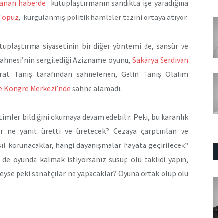
nlanan haberde
kutuplaştırmanın sandıkta işe yaradığına
 Topuz
, kurgulanmış politik hamleler tezini ortaya atıyor.
utuplaştırma siyasetinin bir diğer yöntemi de, sansür ve
ahnesi’nin sergilediği Azizname oyunu,
Sakarya Serdivan
rat Tanış tarafından sahnelenen, Gelin Tanış Olalım
ve Kongre Merkezi’nde
sahne alamadı.
timler bildiğini okumaya devam edebilir. Peki, bu karanlık
er ne yanıt üretti ve üretecek? Cezaya çarptırılan ve
sıl korunacaklar, hangi dayanışmalar hayata geçirilecek?
 de oyunda kalmak istiyorsanız susup ölü taklidi yapın,
eyse peki sanatçılar ne yapacaklar? Oyuna ortak olup ölü