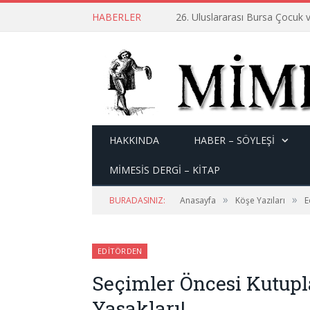
HABERLER
26. Uluslararası Bursa Çocuk v
HAKKINDA
HABER – SÖYLEŞI
MİMESİS DERGİ – KİTAP
»
»
BURADASINIZ:
Anasayfa
Köşe Yazıları
E
EDITÖRDEN
Seçimler Öncesi Kutup
Yasakları!