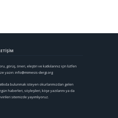
LETİŞİM
ru, görüş, öneri, eleştiri ve katkılarınız için lütfen
ize yazın:
info@mimesis-dergi.org
atkıda bulunmak isteyen okurlarımızdan gelen
zgün haberleri, söyleşileri, köşe yazılarını ya da
evirileri sitemizde yayımlıyoruz.