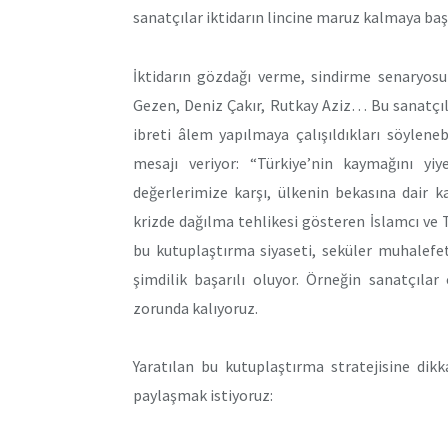
sanatçılar iktidarın lincine maruz kalmaya başl
İktidarın gözdağı verme, sindirme senaryosu
Gezen, Deniz Çakır, Rutkay Aziz… Bu sanatçı
ibreti âlem yapılmaya çalışıldıkları söyleneb
mesajı veriyor: “Türkiye’nin kaymağını yi
değerlerimize karşı, ülkenin bekasına dair 
krizde dağılma tehlikesi gösteren İslamcı ve T
bu kutuplaştırma siyaseti, seküler muhalefe
şimdilik başarılı oluyor. Örneğin sanatçıla
zorunda kalıyoruz.
Yaratılan bu kutuplaştırma stratejisine dikk
paylaşmak istiyoruz: