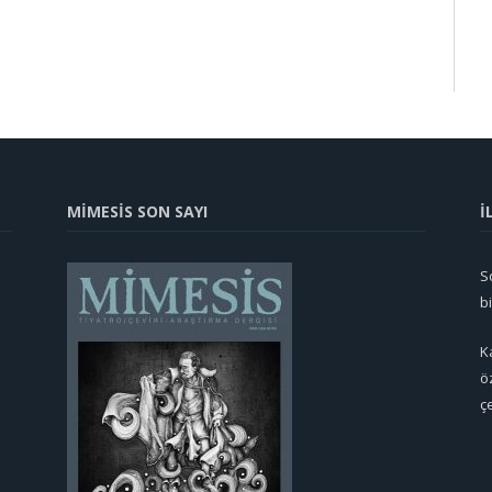
MİMESİS SON SAYI
İ
So
b
K
ö
ç