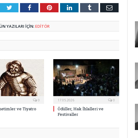
Twitter
Facebook
Pinterest
LinkedIn
Tumblr
E-
Posta
N YAZILARI IÇIN:
EDİTÖR
0
17.05.2026
0
netimler ve Tiyatro
Ödüller, Hak İhlalleri ve
Festivaller