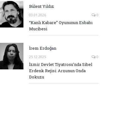
Bülent Yıldız
03.01.2026
0
“Kanlı Kabare” Oyununun Esbabı
Mucibesi
İrem Erdoğan
25.12.2025
0
İzmir Devlet Tiyatrosu’nda Sibel
Erdenk Rejisi: Arzunun Onda
Dokuzu