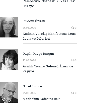
Rembetiko Efsanesi: İki Yaka Tek
Hikaye
Fuldem Özkan
26.03.2026
0
Kadının Varoluş Manifestosu: Lena,
Leyla ve Diğerleri
Özgür Duygu Durgun
13.03.2026
0
Asırlık Tiyatro Geleneği İzmir’de
Yaşıyor
Gürel Sürücü
05.03.2026
0
Medea’nın Kafasına Dair