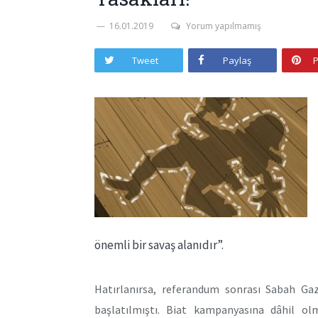
16.01.2019
Yorum yapılmamış
Tweet
Paylaş
P
önemli bir savaş alanıdır”.
Hatırlanırsa, referandum sonrası Sabah Gaze
başlatılmıştı. Biat kampanyasına dâhil ol