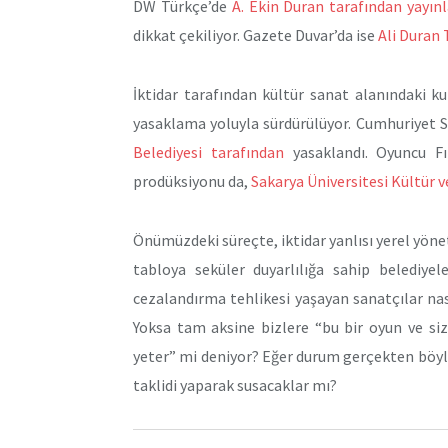
DW Türkçe’de
A. Ekin Duran tarafından yayı
dikkat çekiliyor. Gazete Duvar’da ise
Ali Duran
İktidar tarafından kültür sanat alanındaki k
yasaklama yoluyla sürdürülüyor. Cumhuriyet S
Belediyesi tarafından
yasaklandı. Oyuncu Fı
prodüksiyonu da,
Sakarya Üniversitesi Kültür 
Önümüzdeki süreçte, iktidar yanlısı yerel yöne
tabloya seküler duyarlılığa sahip belediyel
cezalandırma tehlikesi yaşayan sanatçılar na
Yoksa tam aksine bizlere “bu bir oyun ve siz
yeter” mi deniyor? Eğer durum gerçekten böyl
taklidi yaparak susacaklar mı?