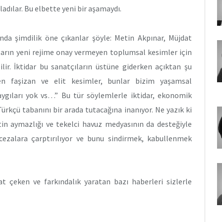
adılar. Bu elbette yeni bir aşamaydı.
nda şimdilik öne çıkanlar şöyle: Metin Akpınar, Müjdat
ların yeni rejime onay vermeyen toplumsal kesimler için
ilir. İktidar bu sanatçıların üstüne giderken açıktan şu
yen faşizan ve elit kesimler, bunlar bizim yaşamsal
kaygıları yok vs…” Bu tür söylemlerle iktidar, ekonomik
ürkçü tabanını bir arada tutacağına inanıyor. Ne yazık ki
tin aymazlığı ve tekelci havuz medyasının da desteğiyle
r cezalara çarptırılıyor ve bunu sindirmek, kabullenmek
at çeken ve farkındalık yaratan bazı haberleri sizlerle