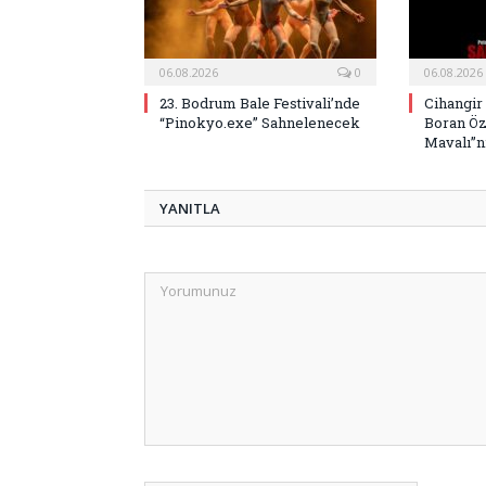
06.08.2026
0
06.08.2026
23. Bodrum Bale Festivali’nde
Cihangir
“Pinokyo.exe” Sahnelenecek
Boran Öz
Mavalı”nı
YANITLA