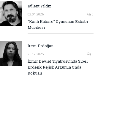
Bülent Yıldız
03.01.2026
0
“Kanlı Kabare” Oyununun Esbabı
Mucibesi
İrem Erdoğan
25.12.2025
0
İzmir Devlet Tiyatrosu’nda Sibel
Erdenk Rejisi: Arzunun Onda
Dokuzu