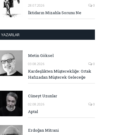
28.07.2026
0
İktidarın Mizahla Sorunu Ne
YAZARLAR
Metin Göksel
03.08.2026
0
Kardeşlikten Müşterekliğe: Ortak
Hafızadan Müşterek Geleceğe
Cüneyt Uzunlar
02.08.2026
0
Aptal
Erdoğan Mitrani