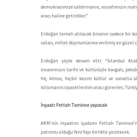
demokrasimize saldırmanın, esnafımızın malı
aracı haline getirdiler.”
Erdoğan temeli atılacak binanın sadece bir kül
vatan, millet düşmanlarına verilmiş en güzel c
Erdoğan şöyle devam etti: “İstanbul Atatü
insanımızın tarihi ve kültürüyle kavgalı, jakobe
hiç kimse, hiçbir kesim kültür ve sanatta
istismarını siyasetlerinin aracı görenler, Türk
İnşaatı Fettah Tamince yapacak
AKM’nin inşaatını işadamı Fettah Tamince’
patronu olduğu Yeni Yapı birlikte yürütecek.