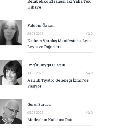
Rembetiko Efsanesi: İki Yaka Tek
Hikaye
Fuldem Özkan
26.03.2026
0
Kadının Varoluş Manifestosu: Lena,
Leyla ve Diğerleri
Özgür Duygu Durgun
13.03.2026
0
Asırlık Tiyatro Geleneği İzmir’de
Yaşıyor
Gürel Sürücü
05.03.2026
0
Medea’nın Kafasına Dair