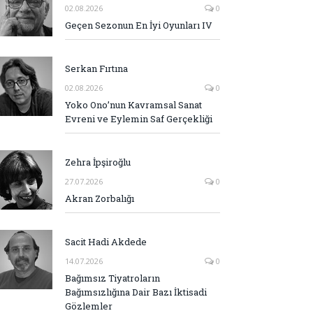
02.08.2026
0
Geçen Sezonun En İyi Oyunları IV
Serkan Fırtına
02.08.2026
0
Yoko Ono’nun Kavramsal Sanat
Evreni ve Eylemin Saf Gerçekliği
Zehra İpşiroğlu
27.07.2026
0
Akran Zorbalığı
Sacit Hadi Akdede
14.07.2026
0
Bağımsız Tiyatroların
Bağımsızlığına Dair Bazı İktisadi
Gözlemler