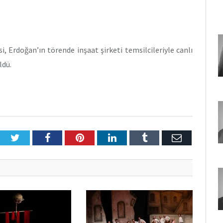
, Erdoğan’ın törende inşaat şirketi temsilcileriyle canlı
ldü.
Twitter
Facebook
Pinterest
LinkedIn
Tumblr
E-
Posta