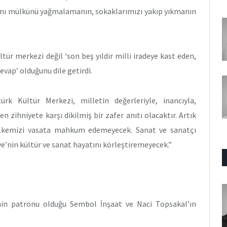
nı mülkünü yağmalamanın, sokaklarımızı yakıp yıkmanın
tür merkezi değil ‘son beş yıldır milli iradeye kast eden,
evap’ olduğunu dile getirdi.
rk Kültür Merkezi, milletin değerleriyle, inancıyla,
n zihniyete karşı dikilmiş bir zafer anıtı olacaktır. Artık
 ülkemizi vasata mahkum edemeyecek. Sanat ve sanatçı
iye’nin kültür ve sanat hayatını körleştiremeyecek.”
nin patronu olduğu Sembol İnşaat ve Naci Topsakal’ın