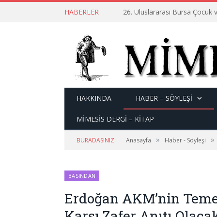
HABERLER
26. Uluslararası Bursa Çocuk v
HAKKINDA
HABER – SÖYLEŞI
MİMESİS DERGİ – KİTAP
»
»
BURADASINIZ:
Anasayfa
Haber - Söyleşi
BASINDAN
Erdoğan AKM’nin Temeli
Karşı Zafer Anıtı Olaca