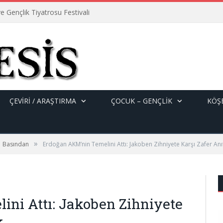
e Gençlik Tiyatrosu Festivali
ÇEVİRİ / ARAŞTIRMA
ÇOCUK – GENÇLIK
KÖŞE
»
Basından
Erdoğan AKM’nin Temelini Attı: Jakoben Zihniyete Karşı Zafer Anı
ni Attı: Jakoben Zihniyete
k