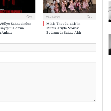
0
06.08.2026
0
 Atölye Sahnesinden
Mikis Theodorakis’in
saygı “Saloz’un
Müzikleriyle “Zorba”
 Anlattı
Bodrum’da Sahne Aldı