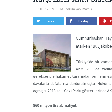
10.02.2019
Yorum yapılmamış
Tweet
Paylaş
P
Cumhurbaşkanı Tayy
atarken “Bu, jakoben
Türkiye’de bir zaman
AKM 2008’de tadila
gerekçesiyle hükümet tarafından yenilenmesin
davalarla defalarrca durdurulmuştu. Hüküme
açmıştı. 2013’teki Gezi Parkı gösterilerinde AKM
860 milyon liralık maliyet