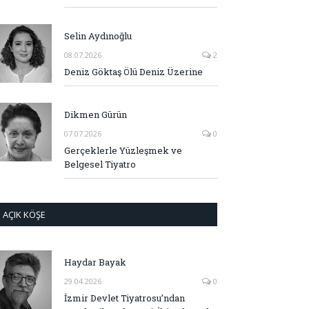
Selin Aydınoğlu
08.07.2026
2
Deniz Göktaş Ölü Deniz Üzerine
Dikmen Gürün
07.07.2026
0
Gerçeklerle Yüzleşmek ve
Belgesel Tiyatro
AÇIK KÖŞE
Haydar Bayak
29.04.2026
0
İzmir Devlet Tiyatrosu’ndan