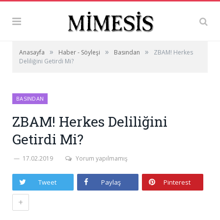
»
»
»
Anasayfa
Haber - Söyleşi
Basından
ZBAM! Herkes
Deliliğini Getirdi Mi?
BASINDAN
ZBAM! Herkes Deliliğini
Getirdi Mi?
17.02.2019
Yorum yapılmamış
Tweet
Paylaş
Pinterest
+