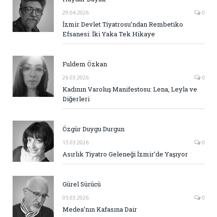
29.04.2026
0
İzmir Devlet Tiyatrosu’ndan Rembetiko
Efsanesi: İki Yaka Tek Hikaye
Fuldem Özkan
26.03.2026
0
Kadının Varoluş Manifestosu: Lena, Leyla ve
Diğerleri
Özgür Duygu Durgun
13.03.2026
0
Asırlık Tiyatro Geleneği İzmir’de Yaşıyor
Gürel Sürücü
05.03.2026
0
Medea’nın Kafasına Dair