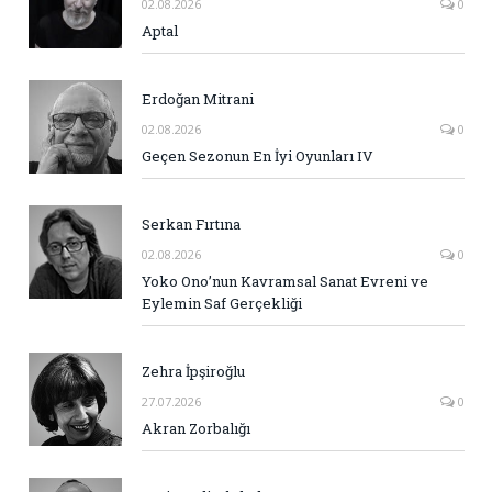
02.08.2026
0
Aptal
Erdoğan Mitrani
02.08.2026
0
Geçen Sezonun En İyi Oyunları IV
Serkan Fırtına
02.08.2026
0
Yoko Ono’nun Kavramsal Sanat Evreni ve
Eylemin Saf Gerçekliği
Zehra İpşiroğlu
27.07.2026
0
Akran Zorbalığı