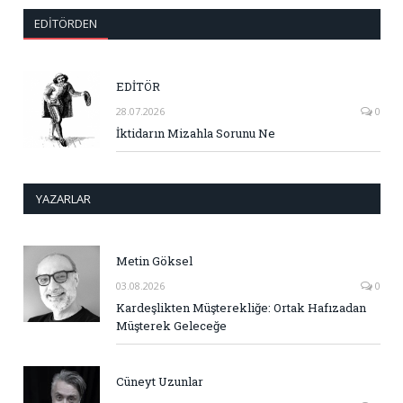
EDITÖRDEN
EDİTÖR
28.07.2026
0
İktidarın Mizahla Sorunu Ne
YAZARLAR
Metin Göksel
03.08.2026
0
Kardeşlikten Müşterekliğe: Ortak Hafızadan
Müşterek Geleceğe
Cüneyt Uzunlar