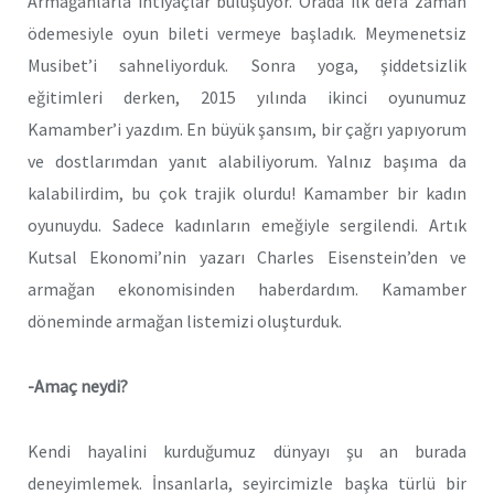
Armağanlarla ihtiyaçlar buluşuyor. Orada ilk defa zaman
ödemesiyle oyun bileti vermeye başladık. Meymenetsiz
Musibet’i sahneliyorduk. Sonra yoga, şiddetsizlik
eğitimleri derken, 2015 yılında ikinci oyunumuz
Kamamber’i yazdım. En büyük şansım, bir çağrı yapıyorum
ve dostlarımdan yanıt alabiliyorum. Yalnız başıma da
kalabilirdim, bu çok trajik olurdu! Kamamber bir kadın
oyunuydu. Sadece kadınların emeğiyle sergilendi. Artık
Kutsal Ekonomi’nin yazarı Charles Eisenstein’den ve
armağan ekonomisinden haberdardım. Kamamber
döneminde armağan listemizi oluşturduk.
-Amaç neydi?
Kendi hayalini kurduğumuz dünyayı şu an burada
deneyimlemek. İnsanlarla, seyircimizle başka türlü bir