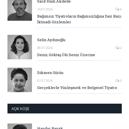
Sacit Hadi Akdede
14.07.2026
0
Bağımsız Tiyatroların Bağımsızlığına Dair Bazı
İktisadi Gözlemler
Selin Aydınoğlu
08.07.2026
2
Deniz Göktaş Ölü Deniz Üzerine
Dikmen Gürün
07.07.2026
0
Gerçeklerle Yüzleşmek ve Belgesel Tiyatro
AÇIK KÖŞE
Haydar Bayak