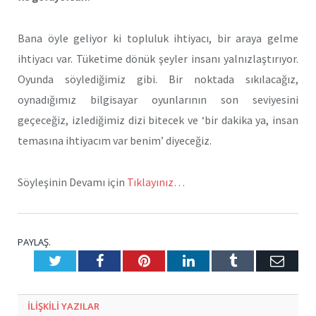
Bana öyle geliyor ki topluluk ihtiyacı, bir araya gelme
ihtiyacı var. Tüketime dönük şeyler insanı yalnızlaştırıyor.
Oyunda söylediğimiz gibi. Bir noktada sıkılacağız,
oynadığımız bilgisayar oyunlarının son seviyesini
geçeceğiz, izlediğimiz dizi bitecek ve ‘bir dakika ya, insan
temasına ihtiyacım var benim’ diyeceğiz.
Söyleşinin Devamı için
Tıklayınız…
PAYLAŞ.
Twitter
Facebook
Pinterest
LinkedIn
Tumblr
E-
Posta
ILIŞKILI
YAZILAR