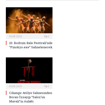
06.08.2026
0
23. Bodrum Bale Festivali’nde
“Pinokyo.exe” Sahnelenecek
06.08.2026
0
Cihangir Atölye Sahnesinden
Boran Özsaygı “Saloz’un
Mavalı”nı Anlattı