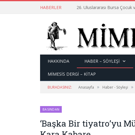
HABERLER
26. Uluslararası Bursa Çocuk v
HAKKINDA
HABER – SÖYLEŞI
MİMESİS DERGİ – KİTAP
»
»
BURADASINIZ:
Anasayfa
Haber - Söyleşi
BASINDAN
‘Başka Bir tiyatro’yu 
Kara Kabare