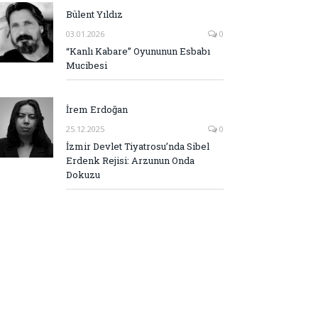
Bülent Yıldız
03.01.2026
0
“Kanlı Kabare” Oyununun Esbabı
Mucibesi
İrem Erdoğan
25.12.2025
0
İzmir Devlet Tiyatrosu’nda Sibel
Erdenk Rejisi: Arzunun Onda
Dokuzu