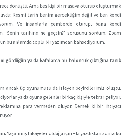
ürece dönüştü. Ama beş kişi bir masaya oturup oluşturmak
şuydu: Resmi tarih benim gerçekliğim değil ve ben kendi
iyorum. Ve insanlarla çemberde oturup, bana kendi
im. ‘Senin tarihine ne geçsin?’ sorusunu sordum. Zbam
un bu anlamda toplu bir yazımdan bahsediyorum.
ini gördüğün ya da kafalarda bir baloncuk çıktığına tanık
m ancak üç oyunumuzu da izleyen seyircilerimiz oluştu.
 diyorlar ya da oyuna gelenler birkaç kişiyle tekrar geliyor.
reklamına para vermeden oluyor. Demek ki bir ihtiyacı
nuyor.
im. Yaşanmış hikayeler olduğu için –ki yazdıktan sonra bu