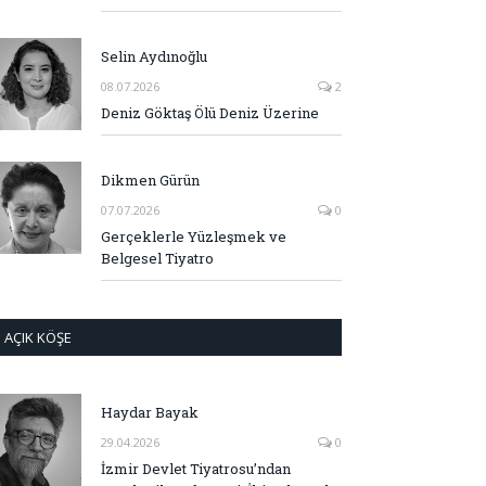
Selin Aydınoğlu
08.07.2026
2
Deniz Göktaş Ölü Deniz Üzerine
Dikmen Gürün
07.07.2026
0
Gerçeklerle Yüzleşmek ve
Belgesel Tiyatro
AÇIK KÖŞE
Haydar Bayak
29.04.2026
0
İzmir Devlet Tiyatrosu’ndan