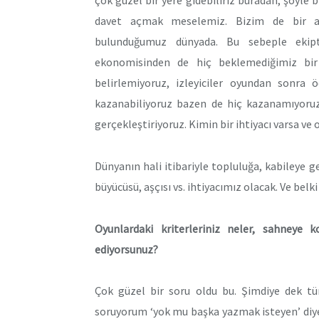
çok güzel bir yere gidebiliriz buradan, şöyle b
davet açmak meselemiz. Bizim de bir ay
bulunduğumuz dünyada. Bu sebeple ekip
ekonomisinden de hiç beklemediğimiz bir
belirlemiyoruz, izleyiciler oyundan sonra 
kazanabiliyoruz bazen de hiç kazanamıyor
gerçekleştiriyoruz. Kimin bir ihtiyacı varsa ve
Dünyanın hali itibariyle topluluğa, kabileye 
büyücüsü, aşçısı vs. ihtiyacımız olacak. Ve bel
Oyunlardaki kriterleriniz neler, sahneye 
ediyorsunuz?
Çok güzel bir soru oldu bu. Şimdiye dek tü
soruyorum ‘yok mu başka yazmak isteyen’ diye.