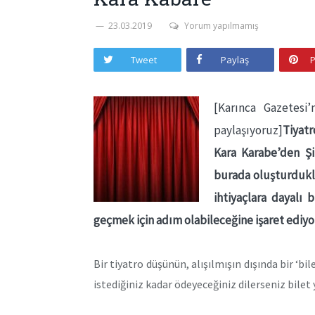
23.03.2019
Yorum yapılmamış
Tweet
Paylaş
P
[Karınca Gazetesi
paylaşıyoruz]
Tiyatr
Kara Karabe’den Şi
burada oluşturdukla
ihtiyaçlara dayalı 
geçmek için adım olabileceğine işaret ediyor
Bir tiyatro düşünün, alışılmışın dışında bir ‘bi
istediğiniz kadar ödeyeceğiniz dilerseniz bilet