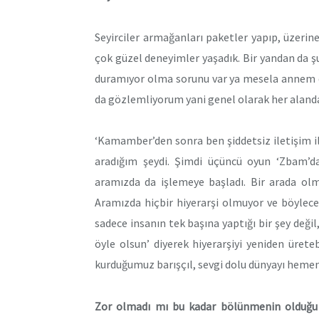
Seyirciler armağanları paketler yapıp, üzerine 
çok güzel deneyimler yaşadık. Bir yandan da ş
duramıyor olma sorunu var ya mesela annem da
da gözlemliyorum yani genel olarak her alanda 
‘Kamamber’den sonra ben şiddetsiz iletişim i
aradığım şeydi. Şimdi üçüncü oyun ‘Zbam’d
aramızda da işlemeye başladı. Bir arada olm
Aramızda hiçbir hiyerarşi olmuyor ve böylec
sadece insanın tek başına yaptığı bir şey değil,
öyle olsun’ diyerek hiyerarşiyi yeniden üret
kurduğumuz barışçıl, sevgi dolu dünyayı hemen
Zor olmadı mı bu kadar bölünmenin olduğu 