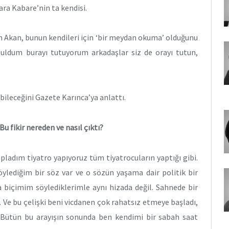
ra Kabare’nin ta kendisi.
n Akan, bunun kendileri için ‘bir meydan okuma’ olduğunu
 buldum burayı tutuyorum arkadaşlar siz de orayı tutun,
abileceğini Gazete Karınca’ya anlattı.
 Bu fikir nereden ve nasıl çıktı?
pladım tiyatro yapıyoruz tüm tiyatrocuların yaptığı gibi.
öylediğim bir söz var ve o sözün yaşama dair politik bir
a biçimim söylediklerimle aynı hizada değil. Sahnede bir
 Ve bu çelişki beni vicdanen çok rahatsız etmeye başladı,
. Bütün bu arayışın sonunda ben kendimi bir sabah saat