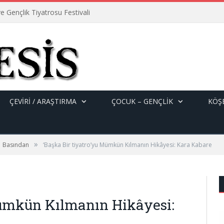
e Gençlik Tiyatrosu Festivali
ÇEVİRİ / ARAŞTIRMA
ÇOCUK – GENÇLIK
KÖŞE
»
Basından
‘Başka Bir tiyatro’yu Mümkün Kılmanın Hikâyesi: Kara Kabare
Mümkün Kılmanın Hikâyesi: