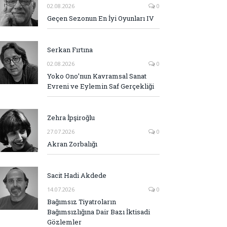
02.08.2026
0
Geçen Sezonun En İyi Oyunları IV
Serkan Fırtına
02.08.2026
0
Yoko Ono’nun Kavramsal Sanat
Evreni ve Eylemin Saf Gerçekliği
Zehra İpşiroğlu
27.07.2026
0
Akran Zorbalığı
Sacit Hadi Akdede
14.07.2026
0
Bağımsız Tiyatroların
Bağımsızlığına Dair Bazı İktisadi
Gözlemler