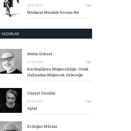
28.07.2026
0
İktidarın Mizahla Sorunu Ne
YAZARLAR
Metin Göksel
03.08.2026
0
Kardeşlikten Müşterekliğe: Ortak
Hafızadan Müşterek Geleceğe
Cüneyt Uzunlar
02.08.2026
0
Aptal
Erdoğan Mitrani