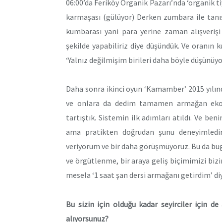
06:00’da Feriköy Organik Pazarı’nda ‘organik t
karmaşası (gülüyor) Derken zumbara ile tan
kumbarası yani para yerine zaman alışverişi
şekilde yapabiliriz diye düşündük. Ve oranın k
‘Yalnız değilmişim birileri daha böyle düşünü
Daha sonra ikinci oyun ‘Kamamber’ 2015 yılın
ve onlara da dedim tamamen armağan ekon
tartıştık. Sistemin ilk adımları atıldı. Ve ben
ama pratikten doğrudan şunu deneyimledi
veriyorum ve bir daha görüşmüyoruz. Bu da bugü
ve örgütlenme, bir araya geliş biçimimizi biz
mesela ‘1 saat şan dersi armağanı getirdim’ diyor
Bu sizin için olduğu kadar seyirciler için de
alıyorsunuz?