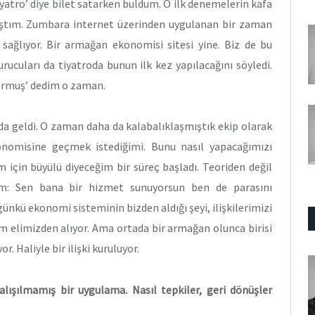
iyatro’ diye bilet satarken buldum. O ilk denemelerin kafa
ıştım. Zumbara internet üzerinden uygulanan bir zaman
 sağlıyor. Bir armağan ekonomisi sitesi yine. Biz de bu
urucuları da tiyatroda bunun ilk kez yapılacağını söyledi.
yormuş’ dedim o zaman.
da geldi. O zaman daha da kalabalıklaşmıştık ekip olarak
omisine geçmek istediğimi. Bunu nasıl yapacağımızı
im için büyülü diyeceğim bir süreç başladı. Teoriden değil
m: Sen bana bir hizmet sunuyorsun ben de parasını
nkü ekonomi sisteminin bizden aldığı şeyi, ilişkilerimizi
im elimizden alıyor. Ama ortada bir armağan olunca birisi
. Haliyle bir ilişki kuruluyor.
 alışılmamış bir uygulama. Nasıl tepkiler, geri dönüşler