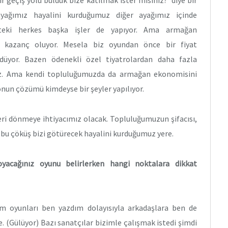
ir geçiş yolu bulduk bize katılmak ister misiniz?’ diye bir
ağımız hayalini kurduğumuz diğer ayağımız içinde
teki herkes başka işler de yapıyor. Ama armağan
 kazanç oluyor. Mesela biz oyundan önce bir fiyat
ödüyor. Bazen ödenekli özel tiyatrolardan daha fazla
uz. Ama kendi topluluğumuzda da armağan ekonomisini
 onun çözümü kimdeyse bir şeyler yapılıyor.
geri dönmeye ihtiyacımız olacak. Topluluğumuzun şifacısı,
ki bu çöküş bizi götürecek hayalini kurduğumuz yere.
koyacağınız oyunu belirlerken hangi noktalara dikkat
m oyunları ben yazdım dolayısıyla arkadaşlara ben de
 (Gülüyor) Bazı sanatçılar bizimle çalışmak istedi şimdi