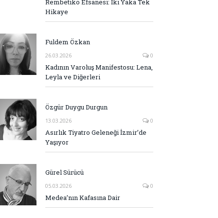
Rembetiko Efsanesi: İki Yaka Tek
Hikaye
Fuldem Özkan
26.03.2026
0
Kadının Varoluş Manifestosu: Lena,
Leyla ve Diğerleri
Özgür Duygu Durgun
13.03.2026
0
Asırlık Tiyatro Geleneği İzmir’de
Yaşıyor
Gürel Sürücü
05.03.2026
0
Medea’nın Kafasına Dair