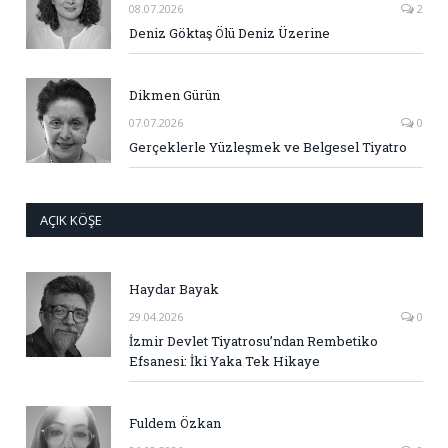
08.07.2026
2
Deniz Göktaş Ölü Deniz Üzerine
Dikmen Gürün
07.07.2026
0
Gerçeklerle Yüzleşmek ve Belgesel Tiyatro
AÇIK KÖŞE
Haydar Bayak
29.04.2026
0
İzmir Devlet Tiyatrosu’ndan Rembetiko
Efsanesi: İki Yaka Tek Hikaye
Fuldem Özkan