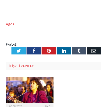
Agos
PAYLAŞ.
Twitter
Facebook
Pinterest
LinkedIn
Tumblr
E-
Posta
ILIŞKILI
YAZILAR
06.08.2026
0