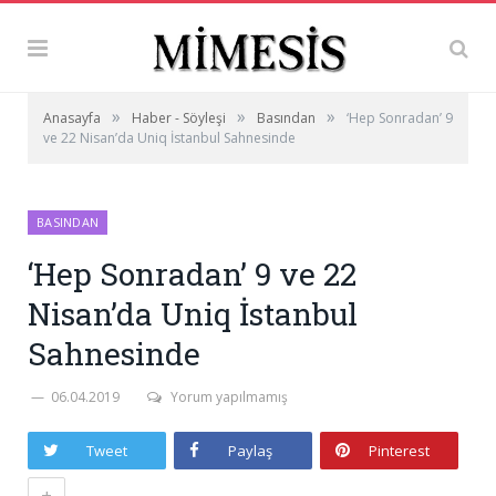
»
»
»
Anasayfa
Haber - Söyleşi
Basından
‘Hep Sonradan’ 9
ve 22 Nisan’da Uniq İstanbul Sahnesinde
BASINDAN
‘Hep Sonradan’ 9 ve 22
Nisan’da Uniq İstanbul
Sahnesinde
06.04.2019
Yorum yapılmamış
Tweet
Paylaş
Pinterest
+