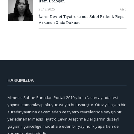
İrem Erdoğan
25.12.2025
0
İzmir Devlet Tiyatrosu’nda Sibel Erdenk Rejisi:
Arzunun Onda Dokuzu
HAKKIMIZDA
Mimesis Sahne Sanatları Portali 2010 yılının Nisan ayında test
yayınını tamamlayıp okuyucusuyla buluşmuştur. Otuz yılı aşkın bir
süredir yayınına devam eden ve tiyatro çevrelerinde saygın bir
yer edinen Mimesis Tiyatro Çeviri Araştırma Dergisi’nin düzeyli
çizgisini, güncelliğe müdahale eden bir yayıncılık yaparken de
korumak niyetindedir.