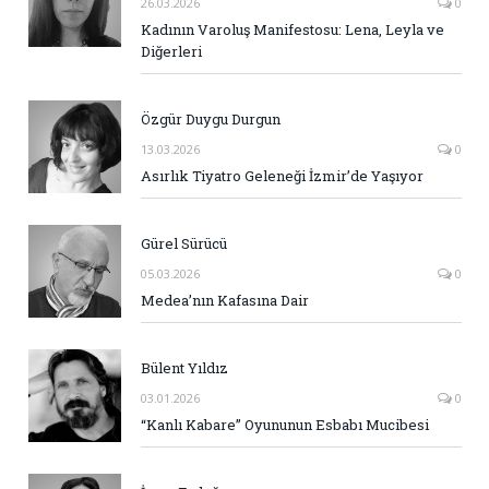
26.03.2026
0
Kadının Varoluş Manifestosu: Lena, Leyla ve
Diğerleri
Özgür Duygu Durgun
13.03.2026
0
Asırlık Tiyatro Geleneği İzmir’de Yaşıyor
Gürel Sürücü
05.03.2026
0
Medea’nın Kafasına Dair
Bülent Yıldız
03.01.2026
0
“Kanlı Kabare” Oyununun Esbabı Mucibesi