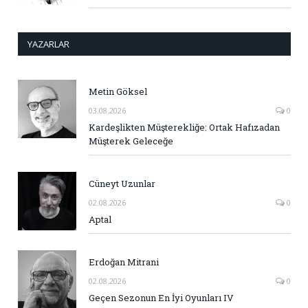
YAZARLAR
Metin Göksel
03.08.2026
0
Kardeşlikten Müşterekliğe: Ortak Hafızadan
Müşterek Geleceğe
Cüneyt Uzunlar
02.08.2026
0
Aptal
Erdoğan Mitrani
02.08.2026
0
Geçen Sezonun En İyi Oyunları IV