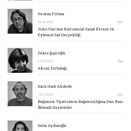
Serkan Fırtına
02.08.2026
0
Yoko Ono’nun Kavramsal Sanat Evreni ve
Eylemin Saf Gerçekliği
Zehra İpşiroğlu
27.07.2026
0
Akran Zorbalığı
Sacit Hadi Akdede
14.07.2026
0
Bağımsız Tiyatroların Bağımsızlığına Dair Bazı
İktisadi Gözlemler
Selin Aydınoğlu