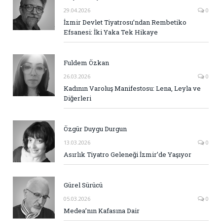
29.04.2026
0
İzmir Devlet Tiyatrosu’ndan Rembetiko
Efsanesi: İki Yaka Tek Hikaye
Fuldem Özkan
26.03.2026
0
Kadının Varoluş Manifestosu: Lena, Leyla ve
Diğerleri
Özgür Duygu Durgun
13.03.2026
0
Asırlık Tiyatro Geleneği İzmir’de Yaşıyor
Gürel Sürücü
05.03.2026
0
Medea’nın Kafasına Dair