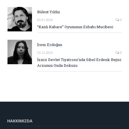
Bülent Yıldız
03.01.2026
0
“Kanlı Kabare” Oyununun Esbabı Mucibesi
İrem Erdoğan
25.12.2025
0
İzmir Devlet Tiyatrosu’nda Sibel Erdenk Rejisi:
Arzunun Onda Dokuzu
HAKKIMIZDA