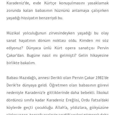
Karadeniz’de, evde Kürtçe konuşulmasını yasaklamak
zorunda kalan babasının hüznünü anlamaya çalışırken
yaşadığı hissiyatın benzeriydi bu.
Müzikal yolculuğunun zirvesindeyken yaşadığı bu olay
sanat hayatının dönüm noktası oldu. Kimden mi söz
ediyoruz? Dünyaca ünlü Kürt opera sanatçısı Pervin
Çakar’dan. Bugüne nasıl mı gelmişti? Gelin hikayesine
birlikte bakalım.
Babası Mazıdağlı, annesi Derikli olan Pervin Çakar 1981’de
Derik’te dünyaya geldi. Öğretmen olan babasının görevi
nedeniyle Karadeniz’e gittiklerinde daha bebekti. İlkokul
dördüncü sınıfa kadar Karadeniz Ereğlisi, Ordu Fatsa’daki
köylerde geçti çocukluğu. Allah’a, yıldızlara, gökyüzüne
şiirler yazan, toprağı eşeleyip sevdiği şeyleri gömerek daha