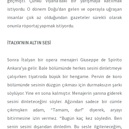
geçmişti. Çünkü Viyana’daki bir yarışmaya katılmak
istiyordu. O dönem Doğu’dan gelen ve operayla uğraşan
insanlar çok az olduğundan gazeteler sürekli olarak
onunla röportaj yapmak istiyordu.
İTALYA’NIN ALTIN SESİ
Sonra İtalyan bir opera menajeri Giuseppe de Spirito
Ankara’ya gelir. Bale bölümünde herkes sesini dinletmeye
çalışırken tiyatroda büyük bir hengame. Pervin de koro
bölümünde sesinin düzgün çıkması için durmaksızın şarkı
söylüyor. Yine en sona kalmıştır. Menajerin yanına giderek
sesini dinleteceğini söyler. Ağzından sadece bir cümle
çıkmışken adam, “Tamam, dur!” diyerek, aryayı
bitirmesine izin vermez. “Bugün kaç kez söyledin. Ben
senin sesini dışarıdan dinledim. Bu sesle ilgileneceğim,