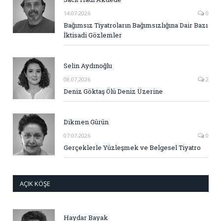
14.07.2026
0
Bağımsız Tiyatroların Bağımsızlığına Dair Bazı
İktisadi Gözlemler
Selin Aydınoğlu
08.07.2026
2
Deniz Göktaş Ölü Deniz Üzerine
Dikmen Gürün
07.07.2026
0
Gerçeklerle Yüzleşmek ve Belgesel Tiyatro
AÇIK KÖŞE
Haydar Bayak