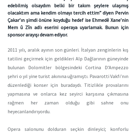
edebilmiş olsaydım belki bir takım şeylere ulaşmış
olacaktım ama kendim olmayı tercih ettim” diyen Pervin
Çakar’ın şimdi önüne koyduğu hedef ise Ehmedê Xane’nin
Mem û Zîn adlı eserini operaya uyarlamak. Bunun için
sponsor arayışı devam ediyor.
2011 yılı, aralık ayının son günleri. İtalyan zenginlerin kış
tatilini geçirmek için geldikleri Alp Dağlarının güneyinde
bulunan Dolomitler bölgesindeki Cortina D’Ampezzo
şehri o yıl yine turist akınına uğramıştı. Pavarotti Vakfı’nın
düzenlediği konser için buradaydı. Titizlikle provalarını
yapmasına ve onlarca kez seyirci karşısına çıkmasına
rağmen her zaman olduğu gibi sahne onu
heyecanlandırıyordu.
Opera salonunu dolduran seçkin dinleyici; konforlu