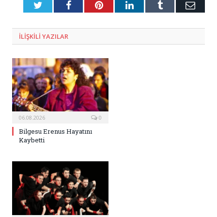
Twitter
Facebook
Pinterest
LinkedIn
Tumblr
E-
Posta
ILIŞKILI
YAZILAR
06.08.2026
0
Bilgesu Erenus Hayatını
Kaybetti