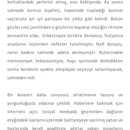
koltuklardaki yerlerini almış, onu bekliyordu. Az sonra
sahnede kırmızı kıyafeti, tepesinde topladığı kumral
saçlarıyla ışıl ışıl parlayan bir yıldız gibi belirdi. Bütün
gözler ona çevrilirken o gözlerini kapatıp müziğin ritmine
konsantre oldu.. Orkestrayla birlikte Almanca, İtalyanca
aryalarını söylerken nefesler tutulmuştu. Naif duruşlu,
narin bedeni sahnede adeta devleşmişti. Yüzlerindeki
memnuniyet tebessümüyle, huşu içerisinde dinledikten
sonra kendisini ayakta alkışlayan seyirciyi selamlayarak,
sahneden indi.
Bir konseri daha sorunsuz atlatmanın huzuru ve
yorgunluğuyla odasına çekildi. Haberlere bakmak için
interneti açtı. Sosyal medyada gezinirken dağların
eteğindeki karların üzerinde battaniyeye sarılmış yatan ve
başlarında kendi anadiliyle ağıtlar yakan insanların