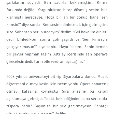
şarkılarını söyledi. Ben sabırla beklemiştim. Kimse
farkımda değildi. Yorgunluktan bitap düşmüş sesim bile
kısılmıştı neredeyse. Hoca bir an bir dönüp bana ‘sen
kimsin?’ diye sordu. ‘Ben sesimi dinletmek için gelmiştim
size. Sabahtan beri buradayım’ dedim. ‘Gel bakalım dinlet’
dedi. Dinledikten sonra çok şaşırdı ve ‘Sen kimseyle
çalışıyor musun?’ diye sordu. ‘Hayır ‘dedim. ‘Senin hemen
bir şeyler yapman lazım. Altı ay içerisinde sen operaya
gireceksin dedi. Tarih bile verdi anlayacağınız”
2003 yılında üniversiteyi bitirip Diyarbakır’a döndü. Müzik
öğretmeni olmayı kesinlikle istemiyordu. Opera sanatçısı
olmayı kafasına koymuştu. Sıra ailesine bu kararı
açıklamaya gelmişti. Tepki, beklediğinden daha sert oldu:
“Opera nedir? Başımıza bir şey getirmeyesin. Sanatçı
olmak zordur, yapamazsın” dediler.