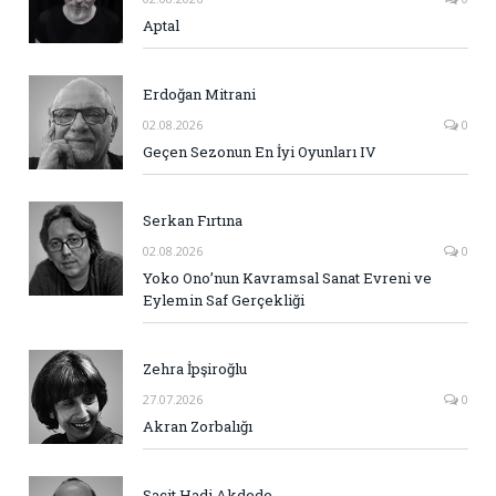
Aptal
Erdoğan Mitrani
02.08.2026
0
Geçen Sezonun En İyi Oyunları IV
Serkan Fırtına
02.08.2026
0
Yoko Ono’nun Kavramsal Sanat Evreni ve
Eylemin Saf Gerçekliği
Zehra İpşiroğlu
27.07.2026
0
Akran Zorbalığı
Sacit Hadi Akdede