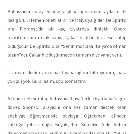
Babasından dolayı edindiği yeşil pasaportunun faydasını ilk
kez görür. Hemen bileti alınır ve İtalya’ya gider. De Spirito
onu Floransa’da bir kaç tiyatroya dinletir. Opera
otoritelerinin ortak kanısı Çakar’ın altın bir sese sahip
olduğudur. De Spirito ona “Senin mutlaka İtalya’da olman
lazım”der. Çakar hiç düşünmeden tamam diye yanıt verir.
“Tamam dedim ama nasıl yapacağımı bilmiyorum, para
yok pul yok. Burs lazım, sponsor lazım.”
Aklında deli sorular, kafasında hayallerle Diyarbakır’a geri
döner. Sponsor arayışını ona her zaman destek olan
edebiyat öğretmeniyle paylaşır. Öğretmeni elinden
tuttuğu gibi soluğu Büyükşehir Belediyesi’nde kültür
danışmanlığı yapan Şeyhmus Diken’in odasında alır. “Buna