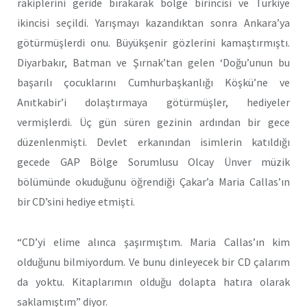
rakiplerini geride bırakarak bölge birincisi ve Türkiye
ikincisi seçildi. Yarışmayı kazandıktan sonra Ankara’ya
götürmüşlerdi onu. Büyükşenir gözlerini kamaştırmıştı.
Diyarbakır, Batman ve Şırnak’tan gelen ‘Doğu’unun bu
başarılı çocuklarını Cumhurbaşkanlığı Köşkü’ne ve
Anıtkabir’i dolaştırmaya götürmüşler, hediyeler
vermişlerdi. Üç gün süren gezinin ardından bir gece
düzenlenmişti. Devlet erkanından isimlerin katıldığı
gecede GAP Bölge Sorumlusu Olcay Ünver müzik
bölümünde okuduğunu öğrendiği Çakar’a Maria Callas’ın
bir CD’sini hediye etmişti.
“CD’yi elime alınca şaşırmıştım. Maria Callas’ın kim
olduğunu bilmiyordum. Ve bunu dinleyecek bir CD çalarım
da yoktu. Kitaplarımın olduğu dolapta hatıra olarak
saklamıştım” diyor.