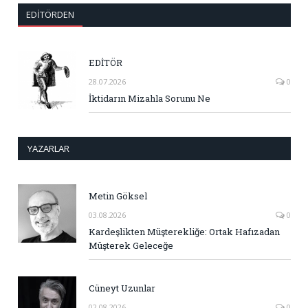
EDITÖRDEN
EDİTÖR
28.07.2026
0
İktidarın Mizahla Sorunu Ne
YAZARLAR
Metin Göksel
03.08.2026
0
Kardeşlikten Müşterekliğe: Ortak Hafızadan
Müşterek Geleceğe
Cüneyt Uzunlar
02.08.2026
0