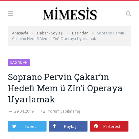
»
»
»
Anasayfa
Haber - Söyleşi
Basından
Soprano Pervin
Çakar’ın Hedefi Mem û Zîn’i Operaya Uyarlamak
BASINDAN
Soprano Pervin Çakar’ın
Hedefi Mem û Zîn’i Operaya
Uyarlamak
29.04.2019
Yorum yapılmamış
Tweet
Paylaş
Pinterest
+