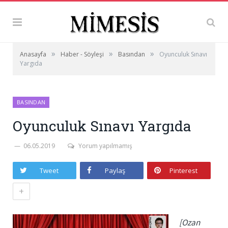
»
»
»
Anasayfa
Haber - Söyleşi
Basından
Oyunculuk Sınavı
Yargıda
BASINDAN
Oyunculuk Sınavı Yargıda
06.05.2019
Yorum yapılmamış
Tweet
Paylaş
Pinterest
+
[Ozan