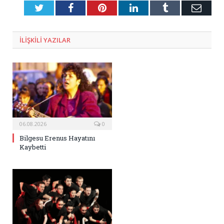
Twitter
Facebook
Pinterest
LinkedIn
Tumblr
E-
Posta
ILIŞKILI
YAZILAR
06.08.2026
0
Bilgesu Erenus Hayatını
Kaybetti