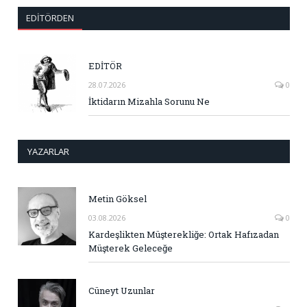
EDITÖRDEN
EDİTÖR
28.07.2026
0
İktidarın Mizahla Sorunu Ne
YAZARLAR
Metin Göksel
03.08.2026
0
Kardeşlikten Müşterekliğe: Ortak Hafızadan
Müşterek Geleceğe
Cüneyt Uzunlar