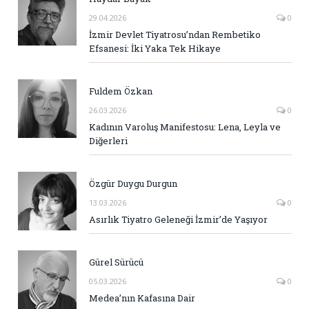
29.04.2026
0
İzmir Devlet Tiyatrosu’ndan Rembetiko
Efsanesi: İki Yaka Tek Hikaye
Fuldem Özkan
26.03.2026
0
Kadının Varoluş Manifestosu: Lena, Leyla ve
Diğerleri
Özgür Duygu Durgun
13.03.2026
0
Asırlık Tiyatro Geleneği İzmir’de Yaşıyor
Gürel Sürücü
05.03.2026
0
Medea’nın Kafasına Dair