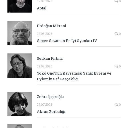
02.08.2026
0
Aptal
Erdoğan Mitrani
02.08.2026
0
Geçen Sezonun En İyi Oyunları IV
Serkan Fırtına
02.08.2026
0
Yoko Ono’nun Kavramsal Sanat Evreni ve
Eylemin Saf Gerçekliği
Zehra İpşiroğlu
27.07.2026
0
Akran Zorbalığı