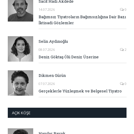
Sacit Hadi Akdede
14.07.2026
0
Bağımsız Tiyatroların Bağımsızlığına Dair Bazı
İktisadi Gözlemler
Selin Aydınoğlu
08.07.2026
2
Deniz Göktaş Ölü Deniz Üzerine
Dikmen Gürün
07.07.2026
0
Gerçeklerle Yüzleşmek ve Belgesel Tiyatro
AÇIK KÖŞE
Haydar Bayak