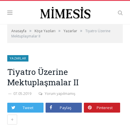
»
»
»
Anasayfa
Köşe Yazıları
Yazarlar
Tiyatro Üzerine
Mektuplaşmalar II
YAZARLAR
Tiyatro Üzerine
Mektuplaşmalar II
07.05.2019
Yorum yapılmamış
Tweet
Paylaş
Pinterest
+