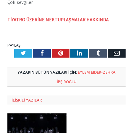
Çok sevgiler
TİYATRO ÜZERİNE MEKTUPLAŞMALAR HAKKINDA
PAYLAŞ.
Twitter
Facebook
Pinterest
LinkedIn
Tumblr
E-
Posta
YAZARIN BÜTÜN YAZILARI IÇIN:
EYLEM EJDER-ZEHRA
İPŞIROĞLU
ILIŞKILI
YAZILAR