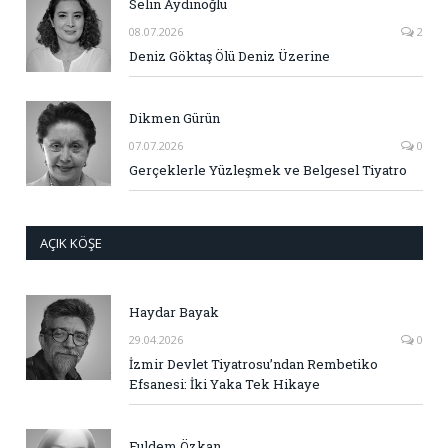
Selin Aydınoğlu
08.07.2026
2
Deniz Göktaş Ölü Deniz Üzerine
Dikmen Gürün
07.07.2026
0
Gerçeklerle Yüzleşmek ve Belgesel Tiyatro
AÇIK KÖŞE
Haydar Bayak
29.04.2026
0
İzmir Devlet Tiyatrosu’ndan Rembetiko
Efsanesi: İki Yaka Tek Hikaye
Fuldem Özkan