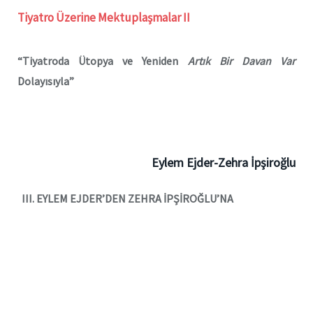
Tiyatro Üzerine Mektuplaşmalar II
“Tiyatroda
Ü
topya ve Yeniden
Art
ık Bir Davan Var
Dolayısıyla”
Eylem Ejder-Zehra İpş
iro
ğlu
III. EYLEM EJDER’
DEN ZEHRA
İPŞİROĞLU’
NA