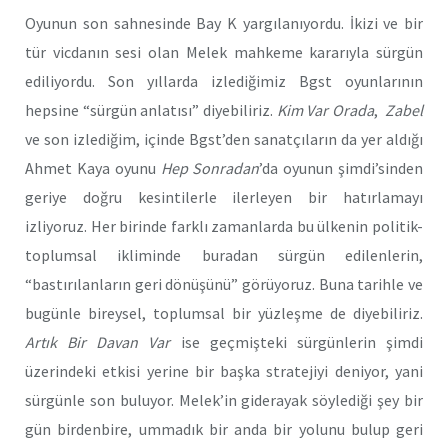
Oyunun son sahnesinde Bay K yargılanıyordu. İkizi ve bir
tür vicdanın sesi olan Melek mahkeme kararıyla sürgün
ediliyordu. Son yıllarda izlediğimiz Bgst oyunlarının
hepsine “sürgün anlatısı” diyebiliriz.
Kim Var Orada
,
Zabel
ve son izlediğim, içinde Bgst’den sanatçıların da yer aldığı
Ahmet Kaya oyunu
Hep Sonradan
’da oyunun şimdi’sinden
geriye doğru kesintilerle ilerleyen bir hatırlamayı
izliyoruz. Her birinde farklı zamanlarda bu ülkenin politik-
toplumsal ikliminde buradan sürgün edilenlerin,
“bastırılanların geri dönüşünü” görüyoruz. Buna tarihle ve
bugünle bireysel, toplumsal bir yüzleşme de diyebiliriz.
Art
ık Bir Davan Var
ise geçmişteki sürgünlerin şimdi
üzerindeki etkisi yerine bir başka stratejiyi deniyor, yani
sürgünle son buluyor. Melek’in giderayak söylediği şey bir
gün birdenbire, ummadık bir anda bir yolunu bulup geri