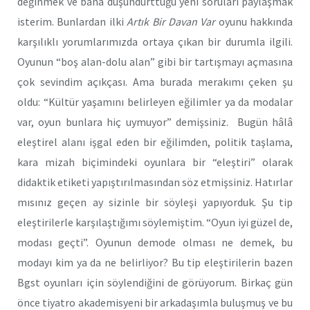
değinmek ve bana düşündürttüğü yeni soruları paylaşmak
isterim. Bunlardan ilki
Art
ık Bir Davan Var
oyunu hakkında
karşılıklı yorumlarımızda ortaya çıkan bir durumla ilgili.
Oyunun “boş alan-dolu alan” gibi bir tartışmayı açmasına
çok sevindim açıkçası. Ama burada merakımı çeken şu
oldu: “Kültür yaşamını belirleyen eğilimler ya da modalar
var, oyun bunlara hiç uymuyor” demişsiniz. Bugün hâlâ
eleştirel alanı işgal eden bir eğilimden, politik taşlama,
kara mizah biçimindeki oyunlara bir “eleştiri” olarak
didaktik etiketi yapıştırılmasından söz etmişsiniz. Hatırlar
mısınız geçen ay sizinle bir söyleşi yapıyorduk. Şu tip
eleştirilerle karşılaştığımı söylemiştim. “Oyun iyi güzel de,
modası geçti”. Oyunun demode olması ne demek, bu
modayı kim ya da ne belirliyor? Bu tip eleştirilerin bazen
Bgst oyunları için söylendiğini de görüyorum. Birkaç gün
önce tiyatro akademisyeni bir arkadaşımla buluşmuş ve bu