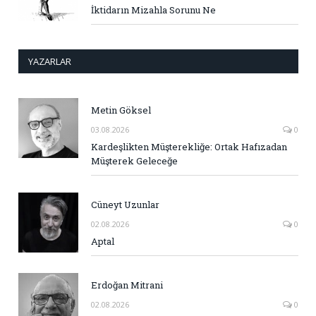
İktidarın Mizahla Sorunu Ne
YAZARLAR
Metin Göksel
03.08.2026
0
Kardeşlikten Müşterekliğe: Ortak Hafızadan
Müşterek Geleceğe
Cüneyt Uzunlar
02.08.2026
0
Aptal
Erdoğan Mitrani
02.08.2026
0