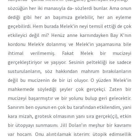
sözcüğün her iki manasıyla da- sözlerdi bunlar. Ama onun
dediği gibi her an başımıza gelebilir, her an eyleme
geçebilirdi. Hem burada Melek’in neyi temsil ettiği de çok
etkileyici değil mi? Henüz anne karnındayken Bay K’nın
kordonu Melek’e dolanmış ve Melek’in yaşamasına bile
ihtimal verilmemiş. Fakat Melek bir mucizeyi
gerçekleştiriyor ve yaşıyor. Sesinin peltekliği ise sadece
susturulanların, söz hakkından mahrum bırakılanların
değil bu mucizenin de bir izi oluyor. O yüzden Melek’in
mahkemede söylediği şeyler çok gerçekçi. Zaten bir
mucizeyi başarmıştır ve bir yolunu bulup geri gelecektir.
Sanırım ben oyunun en çok bu tarafından etkilendim, yani
kara mizah, grotesk olmasının yanı sıra gerçek(çi), etkin
bir ütopyayı sunmasını. Jill Dolan’ın meşhur bir kavramı
var hocam. Onu alıntılamak isterim: ütopik edimsellik