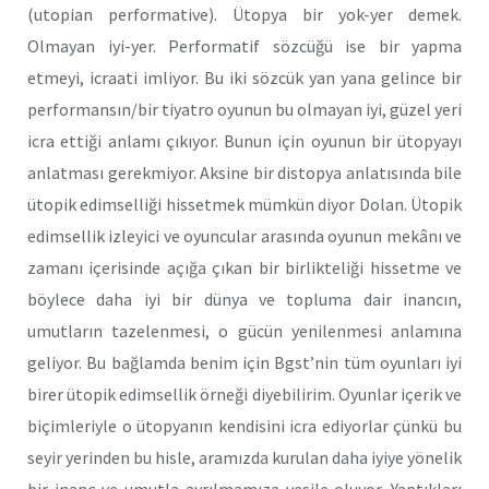
(utopian performative). Ütopya bir yok-yer demek.
Olmayan iyi-yer. Performatif sözcüğü ise bir yapma
etmeyi, icraati imliyor. Bu iki sözcük yan yana gelince bir
performansın/bir tiyatro oyunun bu olmayan iyi, güzel yeri
icra ettiği anlamı çıkıyor. Bunun için oyunun bir ütopyayı
anlatması gerekmiyor. Aksine bir distopya anlatısında bile
ütopik edimselliği hissetmek mümkün diyor Dolan. Ütopik
edimsellik izleyici ve oyuncular arasında oyunun mekânı ve
zamanı içerisinde açığa çıkan bir birlikteliği hissetme ve
böylece daha iyi bir dünya ve topluma dair inancın,
umutların tazelenmesi, o gücün yenilenmesi anlamına
geliyor. Bu bağlamda benim için Bgst’nin tüm oyunları iyi
birer ütopik edimsellik örneği diyebilirim. Oyunlar içerik ve
biçimleriyle o ütopyanın kendisini icra ediyorlar çünkü bu
seyir yerinden bu hisle, aramızda kurulan daha iyiye yönelik