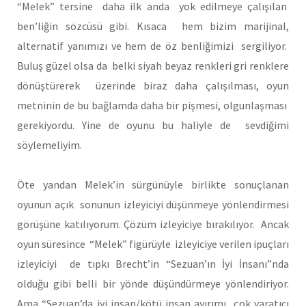
“Melek” tersine daha ilk anda yok edilmeye çalışılan
ben’liğin sözcüsü gibi. Kısaca hem bizim marijinal,
alternatif yanımızı ve hem de öz benliğimizi sergiliyor.
Buluş güzel olsa da belki siyah beyaz renkleri gri renklere
dönüştürerek üzerinde biraz daha çalışılması, oyun
metninin de bu bağlamda daha bir pişmesi, olgunlaşması
gerekiyordu. Yine de oyunu bu haliyle de sevdiğimi
söylemeliyim.
Öte yandan Melek’in sürgünüyle birlikte sonuçlanan
oyunun açık sonunun izleyiciyi düşünmeye yönlendirmesi
görüşüne katılıyorum. Çözüm izleyiciye bırakılıyor. Ancak
oyun süresince “Melek” figürüyle izleyiciye verilen ipuçları
izleyiciyi de tıpkı Brecht’in “Sezuan’ın İyi İnsanı”nda
olduğu gibi belli bir yönde düşündürmeye yönlendiriyor.
Ama “Sezuan’da iyi insan/kötü insan ayırımı çok yaratıcı