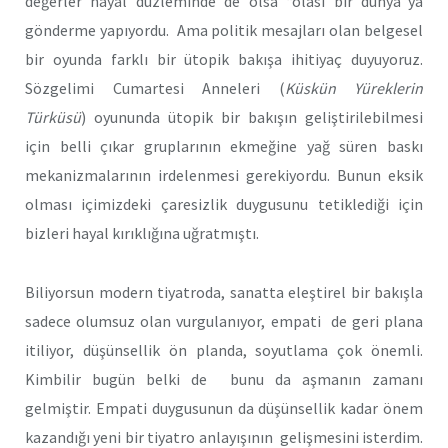
değerler hayal düzleminde de olsa “olası bir dünya”ya
gönderme yapıyordu. Ama politik mesajları olan belgesel
bir oyunda farklı bir ütopik bakışa ihitiyaç duyuyoruz.
Sözgelimi Cumartesi Anneleri (
Küskün Yüreklerin
Türküsü
) oyununda ütopik bir bakışın geliştirilebilmesi
için belli çıkar gruplarının ekmeğine yağ süren baskı
mekanizmalarının irdelenmesi gerekiyordu. Bunun eksik
olması içimizdeki çaresizlik duygusunu tetiklediği için
bizleri hayal kırıklığına uğratmıştı.
Biliyorsun modern tiyatroda, sanatta eleştirel bir bakışla
sadece olumsuz olan vurgulanıyor, empati de geri plana
itiliyor, düşünsellik ön planda, soyutlama çok önemli.
Kimbilir bugün belki de bunu da aşmanın zamanı
gelmiştir. Empati duygusunun da düşünsellik kadar önem
kazandığı yeni bir tiyatro anlayışının gelişmesini isterdim.