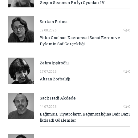
Geçen Sezonun En İyi Oyunları IV
Serkan Fırtına
02.08.2026
0
Yoko Ono’nun Kavramsal Sanat Evreni ve
Eylemin Saf Gerçekliği
Zehra İpşiroğlu
27.07.2026
0
Akran Zorbalığı
Sacit Hadi Akdede
14.07.2026
0
Bağımsız Tiyatroların Bağımsızlığına Dair Bazı
İktisadi Gözlemler