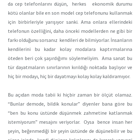
da cep telefonlarını düşün, herkes ekonomik durumu
kötü olanlar bile en son model cep telefonunu kullanmak
için birbirleriyle yarışıyor sanki. Ama onlara ellerindeki
telefonun özelliğini, daha önceki modellerden ne gibi bir
farkı olduğunu sorsanız kendileri de bilmiyorlar. İnsanların
kendilerini bu kadar kolay modalara kaptırmalarına
öteden beri çok şaşırdığımı söylemeliyim. Ama sanat bu
tür dayatmaların sınırlarının kırıldığı noktada başlıyor ve
hiç bir modayı, hiç bir dayatmayı kolay kolay kaldıramıyor.
Bu açıdan moda tabii ki hiçbir zaman bir ölçüt olamaz.
“Bunlar demode, bildik konular” diyenler bana göre bu
“ben bu konu üstünde düşünmek zahmetine katlanmak
istemiyorum” mesajını veriyorlar. Oysa bence insan her
şeyin, beğenmediği bir şeyin üstünde de düşünebilir ve bu
süreç içinde kendi düşünce kalıplarını da kırarak yepyeni