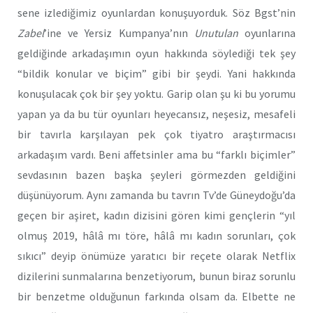
sene izlediğimiz oyunlardan konuşuyorduk. Söz Bgst’nin
Zabel
’ine ve Yersiz Kumpanya’nın
Unutulan
oyunlarına
geldiğinde arkadaşımın oyun hakkında söylediği tek şey
“bildik konular ve biçim” gibi bir şeydi. Yani hakkında
konuşulacak çok bir şey yoktu. Garip olan şu ki bu yorumu
yapan ya da bu tür oyunları heyecansız, neşesiz, mesafeli
bir tavırla karşılayan pek çok tiyatro araştırmacısı
arkadaşım vardı. Beni affetsinler ama bu “farklı biçimler”
sevdasının bazen başka şeyleri görmezden geldiğini
düşünüyorum. Aynı zamanda bu tavrın Tv’de Güneydoğu’da
geçen bir aşiret, kadın dizisini gören kimi gençlerin “yıl
olmuş 2019, hâlâ mı töre, hâlâ mı kadın sorunları, çok
sıkıcı” deyip önümüze yaratıcı bir reçete olarak Netflix
dizilerini sunmalarına benzetiyorum, bunun biraz sorunlu
bir benzetme olduğunun farkında olsam da. Elbette ne