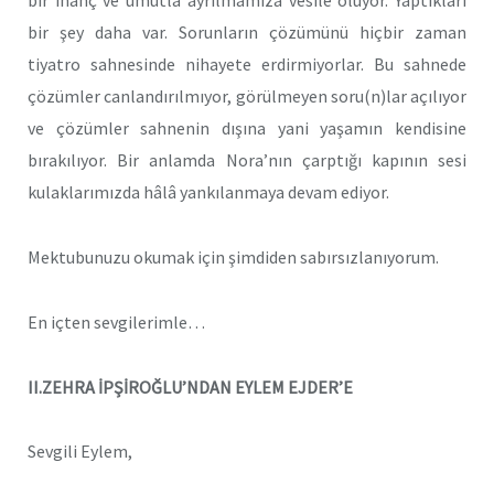
bir inanç ve umutla ayrılmamıza vesile oluyor. Yaptıkları
bir şey daha var. Sorunların çözümünü hiçbir zaman
tiyatro sahnesinde nihayete erdirmiyorlar. Bu sahnede
çözümler canlandırılmıyor, görülmeyen soru(n)lar açılıyor
ve çözümler sahnenin dışına yani yaşamın kendisine
bırakılıyor. Bir anlamda Nora’nın çarptığı kapının sesi
kulaklarımızda hâlâ yankılanmaya devam ediyor.
Mektubunuzu okumak için şimdiden sabırsızlanıyorum.
En içten sevgilerimle…
II.ZEHRA İPŞİROĞLU’NDAN EYLEM EJDER’E
Sevgili Eylem,