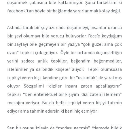
düşünmek çabasına bile katlanmıyor. Şunu farkettim ki
facebook’tan böyle bir bağlamda yararlanmak kolay değil.
Aslında bırak bir şey üzerinde düşünmeyi, insanlar uzunca
bir şeyi okumayı bile yorucu buluyorlar. Face’e koyduğum
bir sayfayı bile geçmeyen bir yazıya “çok güzel ama çok
uzun” tepkisi çok geliyor. Öyle bir ortamda düşünselliğin
yerini sadece anlık tepkiler, beğendim beğenmediler,
izlenimler ya da bildik klişeler alıyor. Tepki olumsuzsa
tepkiyi veren kişi kendine göre bir “üstünlük” de yaratmış
oluyor. Sözgelimi “diziler insanı zaten aptallaştırır”
tepkisi “ben entelektüel bir kişiyim dizi zaten izlemem”
mesajını veriyor. Bu da belki tepkiyi veren kişiyi tatmin
ediyor ama tahmin edersin ki beni hiç etmiyor.
Sen bir oyunu izleyip de “modası geçmiş”, “demode bildik