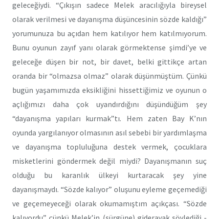
geleceğiydi. “Çıkışın sadece Melek aracılığıyla bireysel
olarak verilmesi ve dayanışma düşüncesinin sözde kaldığı”
yorumunuza bu açıdan hem katılıyor hem katılmıyorum.
Bunu oyunun zayıf yanı olarak görmektense şimdi’ye ve
geleceğe düşen bir not, bir davet, belki gittikçe artan
oranda bir “olmazsa olmaz” olarak düşünmüştüm. Çünkü
bugün yaşamımızda eksikliğini hissettiğimiz ve oyunun o
açlığımızı daha çok uyandırdığını düşündüğüm şey
“dayanışma yapıları kurmak”tı. Hem zaten Bay K’nın
oyunda yargılanıyor olmasının asıl sebebi bir yardımlaşma
ve dayanışma topluluğuna destek vermek, çocuklara
misketlerini göndermek değil miydi? Dayanışmanın suç
olduğu bu karanlık ülkeyi kurtaracak şey yine
dayanışmaydı. “Sözde kalıyor” oluşunu eyleme geçemediği
ve geçemeyeceği olarak okumamıştım açıkçası. “Sözde
kalıyordu” çünkü Melek’in (sürgüne) giderayak söylediği -