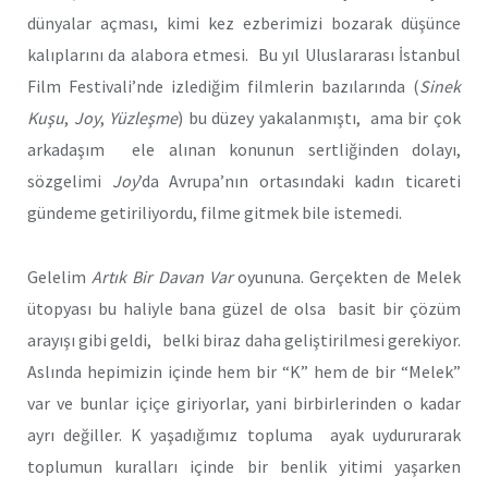
dünyalar açması, kimi kez ezberimizi bozarak düşünce
kalıplarını da alabora etmesi. Bu yıl Uluslararası İstanbul
Film Festivali’nde izlediğim filmlerin bazılarında (
Sinek
Kuşu
,
Joy
,
Yüzleşme
) bu düzey yakalanmıştı, ama bir çok
arkadaşım ele alınan konunun sertliğinden dolayı,
sözgelimi
Joy
’da Avrupa’nın ortasındaki kadın ticareti
gündeme getiriliyordu, filme gitmek bile istemedi.
Gelelim
Art
ık Bir Davan Var
oyununa. Gerçekten de Melek
ütopyası bu haliyle bana güzel de olsa basit bir çözüm
arayışı gibi geldi, belki biraz daha geliştirilmesi gerekiyor.
Aslında hepimizin içinde hem bir “K” hem de bir “Melek”
var ve bunlar içiçe giriyorlar, yani birbirlerinden o kadar
ayrı değiller. K yaşadığımız topluma ayak uydururarak
toplumun kuralları içinde bir benlik yitimi yaşarken