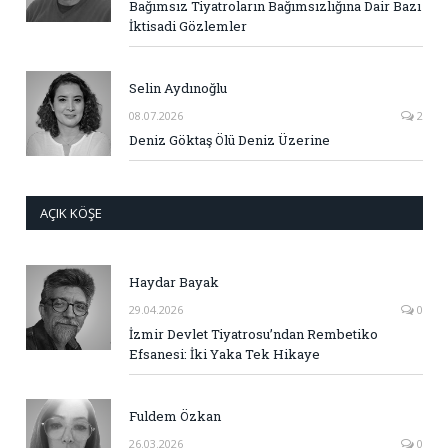
Bağımsız Tiyatroların Bağımsızlığına Dair Bazı
İktisadi Gözlemler
Selin Aydınoğlu
08.07.2026
2
Deniz Göktaş Ölü Deniz Üzerine
AÇIK KÖŞE
Haydar Bayak
29.04.2026
0
İzmir Devlet Tiyatrosu’ndan Rembetiko
Efsanesi: İki Yaka Tek Hikaye
Fuldem Özkan
26.03.2026
0