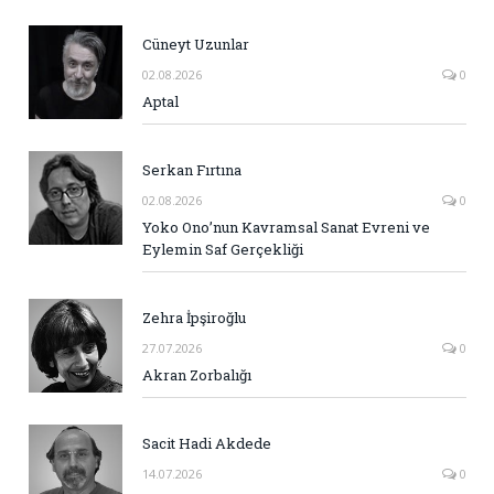
Cüneyt Uzunlar
02.08.2026
0
Aptal
Serkan Fırtına
02.08.2026
0
Yoko Ono’nun Kavramsal Sanat Evreni ve
Eylemin Saf Gerçekliği
Zehra İpşiroğlu
27.07.2026
0
Akran Zorbalığı
Sacit Hadi Akdede
14.07.2026
0