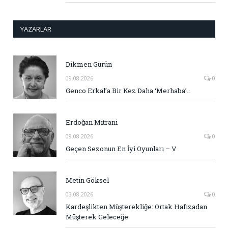
YAZARLAR
Dikmen Gürün
09.08.2026
0
Genco Erkal’a Bir Kez Daha ‘Merhaba’…
Erdoğan Mitrani
09.08.2026
0
Geçen Sezonun En İyi Oyunları – V
Metin Göksel
03.08.2026
0
Kardeşlikten Müşterekliğe: Ortak Hafızadan
Müşterek Geleceğe