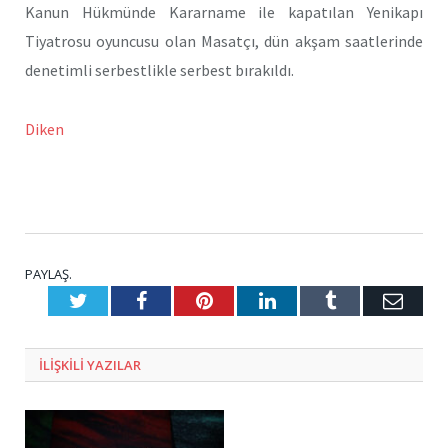
Kanun Hükmünde Kararname ile kapatılan Yenikapı
Tiyatrosu oyuncusu olan Masatçı, dün akşam saatlerinde
denetimli serbestlikle serbest bırakıldı.
Diken
PAYLAŞ.
Twitter
Facebook
Pinterest
LinkedIn
Tumblr
E-
Posta
ILIŞKILI
YAZILAR