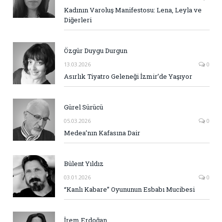
Kadının Varoluş Manifestosu: Lena, Leyla ve
Diğerleri
Özgür Duygu Durgun
13.03.2026
0
Asırlık Tiyatro Geleneği İzmir’de Yaşıyor
Gürel Sürücü
05.03.2026
0
Medea’nın Kafasına Dair
Bülent Yıldız
03.01.2026
0
“Kanlı Kabare” Oyununun Esbabı Mucibesi
İrem Erdoğan