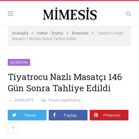
»
»
»
Anasayfa
Haber - Söyleşi
Basından
Tiyatrocu Nazlı
Masatçı 146 Gün Sonra Tahliye Edildi
BASINDAN
Tiyatrocu Nazlı Masatçı 146
Gün Sonra Tahliye Edildi
26.06.2019
Yorum yapılmamış
Tweet
Paylaş
Pinterest
+