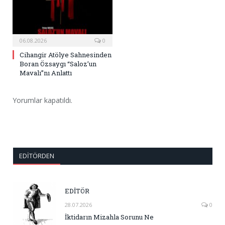
06.08.2026
0
Cihangir Atölye Sahnesinden
Boran Özsaygı “Saloz’un
Mavalı”nı Anlattı
Yorumlar kapatıldı.
EDITÖRDEN
EDİTÖR
28.07.2026
0
İktidarın Mizahla Sorunu Ne