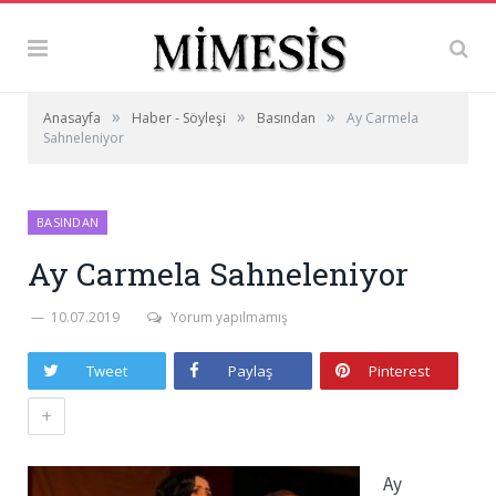
»
»
»
Anasayfa
Haber - Söyleşi
Basından
Ay Carmela
Sahneleniyor
BASINDAN
Ay Carmela Sahneleniyor
10.07.2019
Yorum yapılmamış
Tweet
Paylaş
Pinterest
+
Ay