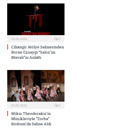
06.08.2026
0
Cihangir Atölye Sahnesinden
Boran Özsaygı “Saloz’un
Mavalı”nı Anlattı
06.08.2026
0
Mikis Theodorakis’in
Müzikleriyle “Zorba”
Bodrum’da Sahne Aldı