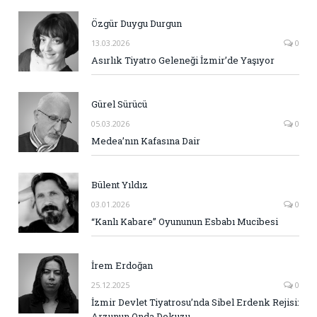
Özgür Duygu Durgun
13.03.2026
0
Asırlık Tiyatro Geleneği İzmir’de Yaşıyor
Gürel Sürücü
05.03.2026
0
Medea’nın Kafasına Dair
Bülent Yıldız
03.01.2026
0
“Kanlı Kabare” Oyununun Esbabı Mucibesi
İrem Erdoğan
25.12.2025
0
İzmir Devlet Tiyatrosu’nda Sibel Erdenk Rejisi:
Arzunun Onda Dokuzu