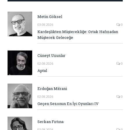
Metin Göksel
03.08.2026
0
Kardeşlikten Müşterekliğe: Ortak Hafızadan
Müşterek Geleceğe
Cüneyt Uzunlar
02.08.2026
0
Aptal
Erdoğan Mitrani
02.08.2026
0
Geçen Sezonun En İyi Oyunları IV
Serkan Fırtına
02.08.2026
0