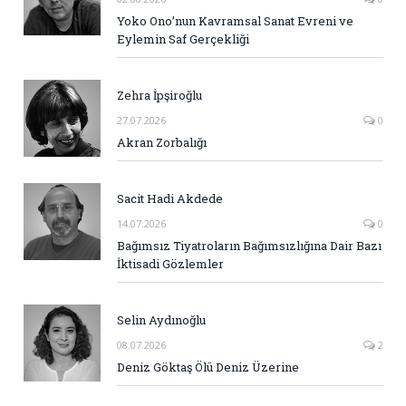
Yoko Ono’nun Kavramsal Sanat Evreni ve
Eylemin Saf Gerçekliği
Zehra İpşiroğlu
27.07.2026
0
Akran Zorbalığı
Sacit Hadi Akdede
14.07.2026
0
Bağımsız Tiyatroların Bağımsızlığına Dair Bazı
İktisadi Gözlemler
Selin Aydınoğlu
08.07.2026
2
Deniz Göktaş Ölü Deniz Üzerine