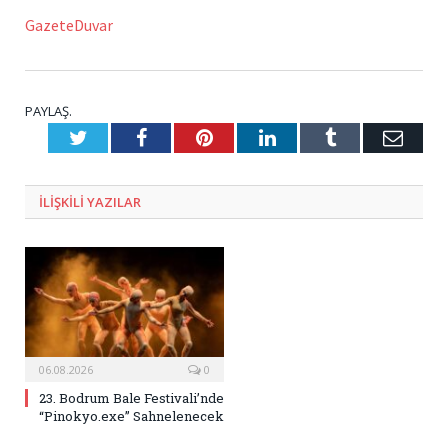
GazeteDuvar
PAYLAŞ.
Twitter
Facebook
Pinterest
LinkedIn
Tumblr
E-
Posta
ILIŞKILI
YAZILAR
06.08.2026
0
23. Bodrum Bale Festivali’nde
“Pinokyo.exe” Sahnelenecek