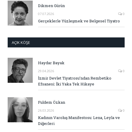
Dikmen Gürün
07.07.2026
0
Gerçeklerle Yüzleşmek ve Belgesel Tiyatro
AÇIK KÖŞE
Haydar Bayak
29.04.2026
0
İzmir Devlet Tiyatrosu’ndan Rembetiko
Efsanesi: İki Yaka Tek Hikaye
Fuldem Özkan
26.03.2026
0
Kadının Varoluş Manifestosu: Lena, Leyla ve
Diğerleri