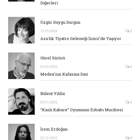
Diğerleri
Özgür Duygu Durgun
13.03.2026
0
Asırlık Tiyatro Geleneği İzmir’de Yaşıyor
Gürel Sürücü
05.03.2026
0
Medea’nın Kafasına Dair
Bülent Yıldız
03.01.2026
0
“Kanlı Kabare” Oyununun Esbabı Mucibesi
İrem Erdoğan
25.12.2025
0