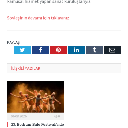
kamusal hizmet yapan sanat kuruluşlarıyız.
Söyleşinin devamı için tıklayınız
PAYLAŞ.
Twitter
Facebook
Pinterest
LinkedIn
Tumblr
E-
Posta
ILIŞKILI
YAZILAR
06.08.2026
0
23. Bodrum Bale Festivali’nde