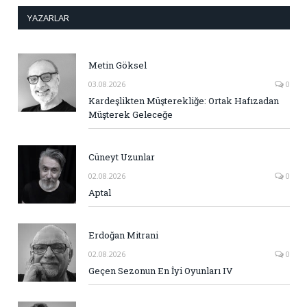
YAZARLAR
Metin Göksel
03.08.2026
0
Kardeşlikten Müşterekliğe: Ortak Hafızadan
Müşterek Geleceğe
Cüneyt Uzunlar
02.08.2026
0
Aptal
Erdoğan Mitrani
02.08.2026
0
Geçen Sezonun En İyi Oyunları IV