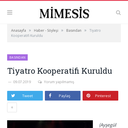
»
»
»
Anasayfa
Haber - Söyleşi
Basından
Tiyatro
Kooperatifi Kuruldu
BASINDAN
Tiyatro Kooperatifi Kuruldu
09.07.2019
Yorum yapılmamış
Tweet
Paylaş
Pinterest
+
(Ayşegül