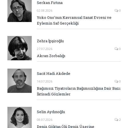
Serkan Fırtına
02.08.2026
0
Yoko Ono’nun Kavramsal Sanat Evreni ve
Eylemin Saf Gerçekliği
Zehra İpşiroğlu
27.07.2026
0
Akran Zorbalığı
Sacit Hadi Akdede
14.07.2026
0
Bağımsız Tiyatroların Bağımsızlığına Dair Bazı
İktisadi Gözlemler
Selin Aydınoğlu
08.07.2026
2
Deniz Göktaş Ölü Deniz Üzerine