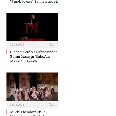
“Pinokyo.exe” Sahnelenecek
06.08.2026
0
Cihangir Atölye Sahnesinden
Boran Özsaygı “Saloz’un
Mavalı”nı Anlattı
06.08.2026
0
Mikis Theodorakis’in