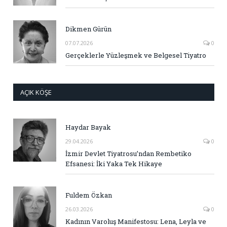
Dikmen Gürün
07.07.2026
0
Gerçeklerle Yüzleşmek ve Belgesel Tiyatro
AÇIK KÖŞE
Haydar Bayak
29.04.2026
0
İzmir Devlet Tiyatrosu’ndan Rembetiko
Efsanesi: İki Yaka Tek Hikaye
Fuldem Özkan
26.03.2026
0
Kadının Varoluş Manifestosu: Lena, Leyla ve