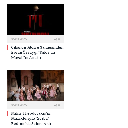
06.08.2026
0
Cihangir Atölye Sahnesinden
Boran Özsaygı “Saloz’un
Mavalı”nı Anlattı
06.08.2026
0
Mikis Theodorakis’in
Müzikleriyle “Zorba”
Bodrum’da Sahne Aldı