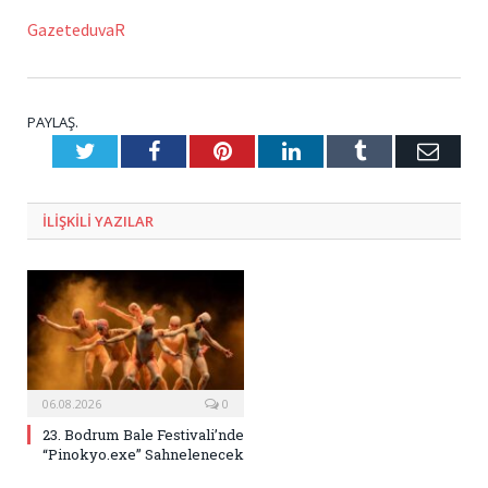
GazeteduvaR
PAYLAŞ.
Twitter
Facebook
Pinterest
LinkedIn
Tumblr
E-
Posta
ILIŞKILI
YAZILAR
06.08.2026
0
23. Bodrum Bale Festivali’nde
“Pinokyo.exe” Sahnelenecek