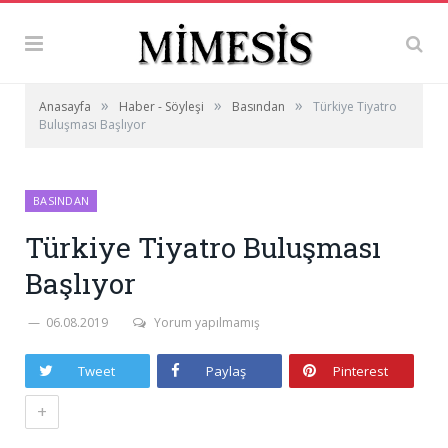
»
»
»
Anasayfa
Haber - Söyleşi
Basından
Türkiye Tiyatro
Buluşması Başlıyor
BASINDAN
Türkiye Tiyatro Buluşması
Başlıyor
06.08.2019
Yorum yapılmamış
Tweet
Paylaş
Pinterest
+