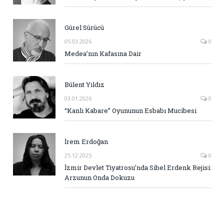
Gürel Sürücü
05.03.2026
0
Medea’nın Kafasına Dair
Bülent Yıldız
03.01.2026
0
“Kanlı Kabare” Oyununun Esbabı Mucibesi
İrem Erdoğan
25.12.2025
0
İzmir Devlet Tiyatrosu’nda Sibel Erdenk Rejisi:
Arzunun Onda Dokuzu