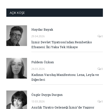
AÇIK KÖŞE
Haydar Bayak
29.04.2026
0
İzmir Devlet Tiyatrosu’ndan Rembetiko
Efsanesi: İki Yaka Tek Hikaye
Fuldem Özkan
26.03.2026
0
Kadının Varoluş Manifestosu: Lena, Leyla ve
Diğerleri
Özgür Duygu Durgun
13.03.2026
0
Asırlık Tiyatro Geleneği İzmir’de Yaşıyor