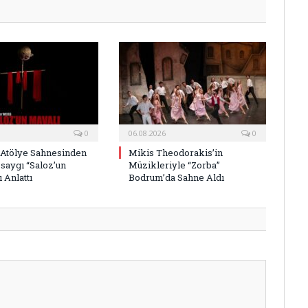
0
06.08.2026
0
 Atölye Sahnesinden
Mikis Theodorakis’in
saygı “Saloz’un
Müzikleriyle “Zorba”
 Anlattı
Bodrum’da Sahne Aldı