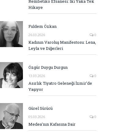
Rembetiko Efsanesi: İki Yaka Tek
Hikaye
Fuldem Özkan
26.03.2026
0
Kadının Varoluş Manifestosu: Lena,
Leyla ve Diğerleri
Özgür Duygu Durgun
13.03.2026
0
Asırlık Tiyatro Geleneği İzmir’de
Yaşıyor
Gürel Sürücü
05.03.2026
0
Medea’nın Kafasına Dair