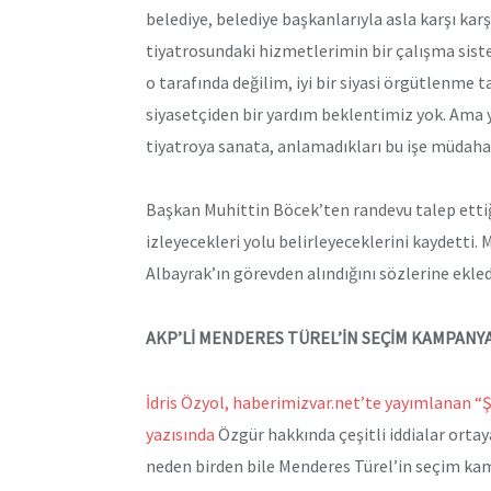
belediye, belediye başkanlarıyla asla karşı ka
tiyatrosundaki hizmetlerimin bir çalışma sistem
o tarafında değilim, iyi bir siyasi örgütlenme
siyasetçiden bir yardım beklentimiz yok. Ama y
tiyatroya sanata, anlamadıkları bu işe müdaha
Başkan Muhittin Böcek’ten randevu talep ett
izleyecekleri yolu belirleyeceklerini kaydetti
Albayrak’ın görevden alındığını sözlerine ekled
AKP’Lİ MENDERES TÜREL’İN SEÇİM KAMPANYA
İdris Özyol, haberimizvar.net’te yayımlanan “Ş
yazısında
Özgür hakkında çeşitli iddialar ortay
neden birden bile Menderes Türel’in seçim ka