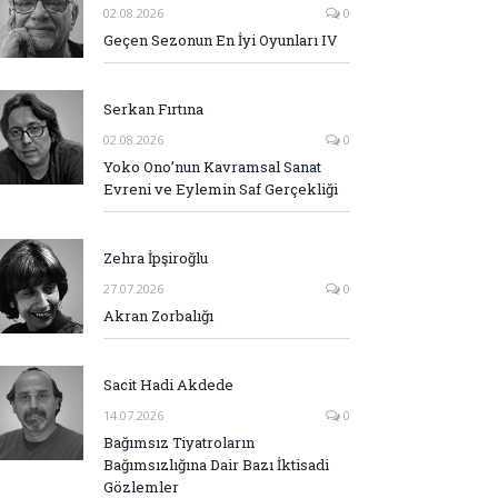
02.08.2026
0
Geçen Sezonun En İyi Oyunları IV
Serkan Fırtına
02.08.2026
0
Yoko Ono’nun Kavramsal Sanat
Evreni ve Eylemin Saf Gerçekliği
Zehra İpşiroğlu
27.07.2026
0
Akran Zorbalığı
Sacit Hadi Akdede
14.07.2026
0
Bağımsız Tiyatroların
Bağımsızlığına Dair Bazı İktisadi
Gözlemler