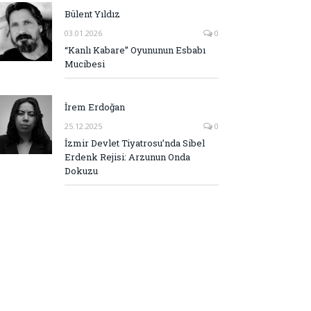
Bülent Yıldız
03.01.2026
0
“Kanlı Kabare” Oyununun Esbabı
Mucibesi
İrem Erdoğan
25.12.2025
0
İzmir Devlet Tiyatrosu’nda Sibel
Erdenk Rejisi: Arzunun Onda
Dokuzu