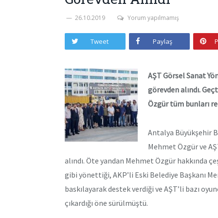
26.10.2019
Yorum yapılmamış
Tweet
Paylaş
P
AŞT Görsel Sanat Yö
görevden alındı. Geçt
Özgür tüm bunları re
Antalya Büyükşehir B
Mehmet Özgür ve AŞT 
alındı. Öte yandan Mehmet Özgür hakkında çeşit
gibi yönettiği, AKP’li Eski Belediye Başkanı M
baskılayarak destek verdiği ve AŞT’li bazı oyu
çıkardığı öne sürülmüştü.