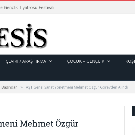
e Gençlik Tiyatrosu Festivali
ÇEVİRİ / ARAŞTIRMA
ÇOCUK – GENÇLIK
KÖŞE
»
Basından
AŞT Genel Sanat Yönetmeni Mehmet Özgür Görevden Alındı
tmeni Mehmet Özgür