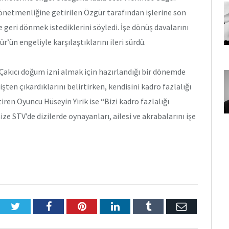
netmenliğine getirilen Özgür tarafından işlerine son
ine geri dönmek istediklerini söyledi. İşe dönüş davalarını
n engeliyle karşılaştıklarını ileri sürdü.
akıcı doğum izni almak için hazırlandığı bir dönemde
ten çıkardıklarını belirtirken, kendisini kadro fazlalığı
tiren Oyuncu Hüseyin Yirik ise “Bizi kadro fazlalığı
e STV’de dizilerde oynayanları, ailesi ve akrabalarını işe
Twitter
Facebook
Pinterest
LinkedIn
Tumblr
E-
Posta