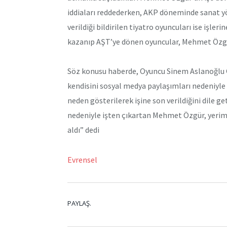
iddiaları reddederken, AKP döneminde sanat yö
verildiği bildirilen tiyatro oyuncuları ise işler
kazanıp AŞT’ye dönen oyuncular, Mehmet Özgür’ü
Söz konusu haberde, Oyuncu Sinem Aslanoğlu Ç
kendisini sosyal medya paylaşımları nedeniyle iş
neden gösterilerek işine son verildiğini dile ge
nedeniyle işten çıkartan Mehmet Özgür, yerimiz
aldı” dedi
Evrensel
PAYLAŞ.