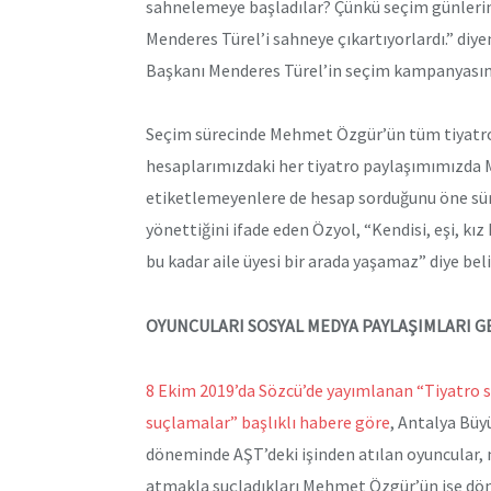
sahnelemeye başladılar? Çünkü seçim günlerind
Menderes Türel’i sahneye çıkartıyorlardı.” diye
Başkanı Menderes Türel’in seçim kampanyasına 
Seçim sürecinde Mehmet Özgür’ün tüm tiyatro
hesaplarımızdaki her tiyatro paylaşımımızda Me
etiketlemeyenlere de hesap sorduğunu öne sürd
yönettiğini ifade eden Özyol, “Kendisi, eşi, kı
bu kadar aile üyesi bir arada yaşamaz” diye beli
OYUNCULARI SOSYAL MEDYA PAYLAŞIMLARI GE
8 Ekim 2019’da Sözcü’de yayımlanan “Tiyatro 
suçlamalar” başlıklı habere göre
, Antalya Büy
döneminde AŞT’deki işinden atılan oyuncular,
atmakla suçladıkları Mehmet Özgür’ün işe dö