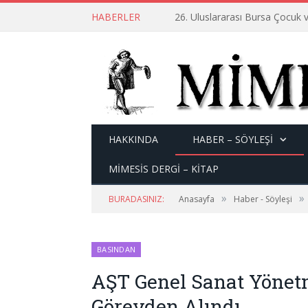
HABERLER
26. Uluslararası Bursa Çocuk v
HAKKINDA
HABER – SÖYLEŞI
MİMESİS DERGİ – KİTAP
»
»
BURADASINIZ:
Anasayfa
Haber - Söyleşi
BASINDAN
AŞT Genel Sanat Yöne
Görevden Alındı