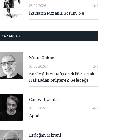
28.07.2026
0
İktidarın Mizahla Sorunu Ne
YAZARLAR
Metin Göksel
03.08.2026
0
Kardeşlikten Müşterekliğe: Ortak
Hafızadan Müşterek Geleceğe
Cüneyt Uzunlar
02.08.2026
0
Aptal
Erdoğan Mitrani