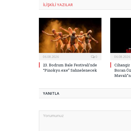
ILIŞKILI
YAZILAR
06.08.2026
0
06.08.2026
23. Bodrum Bale Festivali’nde
Cihangir
“Pinokyo.exe” Sahnelenecek
Boran Öz
Mavalı”nı
YANITLA