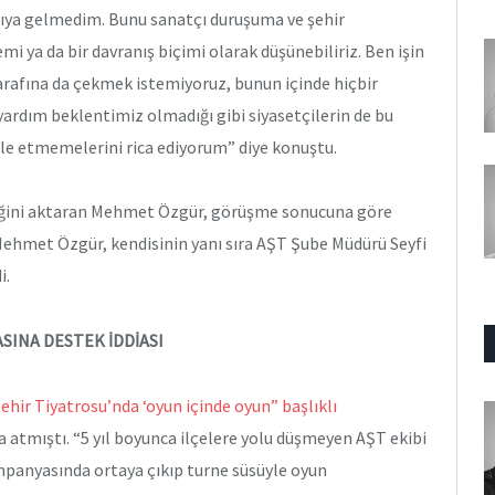
rşıya gelmedim. Bunu sanatçı duruşuma ve şehir
i ya da bir davranış biçimi olarak düşünebiliriz. Ben işin
 tarafına da çekmek istemiyoruz, bunun içinde hiçbir
ardım beklentimiz olmadığı gibi siyasetçilerin de bu
le etmemelerini rica ediyorum” diye konuştu.
iğini aktaran Mehmet Özgür, görüşme sonucuna göre
. Mehmet Özgür, kendisinin yanı sıra AŞT Şube Müdürü Seyfi
i.
SINA DESTEK İDDİASI
ehir Tiyatrosu’nda ‘oyun içinde oyun” başlıklı
a atmıştı. “5 yıl boyunca ilçelere yolu düşmeyen AŞT ekibi
mpanyasında ortaya çıkıp turne süsüyle oyun