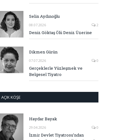
Selin Aydınoğlu
08.07.2026
2
Deniz Göktaş Ölü Deniz Üzerine
Dikmen Gürün
07.07.2026
0
Gerçeklerle Yüzleşmek ve
Belgesel Tiyatro
AÇIK KÖŞE
Haydar Bayak
29.04.2026
0
İzmir Devlet Tiyatrosu’ndan