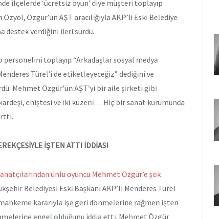
e ilçelerde ‘ücretsiz oyun’ diye müşteri toplayıp
n Özyol, Özgür’ün AŞT aracılığıyla AKP’li Eski Belediye
destek verdiğini ileri sürdü.
 personelini toplayıp “Arkadaşlar sosyal medya
nderes Türel’i de etiketleyeceğiz” dediğini ve
ü. Mehmet Özgür’ün AŞT’yi bir aile şirketi gibi
z kardeşi, eniştesi ve iki kuzeni… Hiç bir sanat kurumunda
rtti.
REKÇESİYLE İŞTEN ATTI İDDİASI
sanatçılarından ünlü oyuncu Mehmet Özgür’e şok
ükşehir Belediyesi Eski Başkanı AKP’li Menderes Türel
 mahkeme kararıyla işe geri dönmelerine rağmen işten
nmelerine engel olduğunu iddia etti. Mehmet Özgür