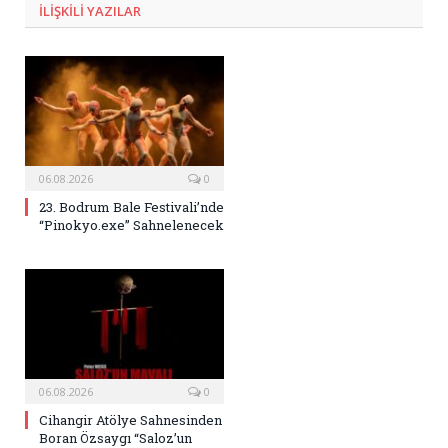
ILIŞKILI
YAZILAR
06.08.2026
0
23. Bodrum Bale Festivali’nde
“Pinokyo.exe” Sahnelenecek
06.08.2026
0
Cihangir Atölye Sahnesinden
Boran Özsaygı “Saloz’un