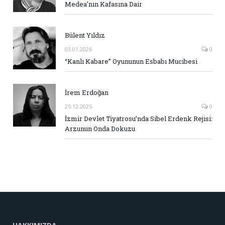
Medea’nın Kafasına Dair
Bülent Yıldız
03.01.2026
0
“Kanlı Kabare” Oyununun Esbabı Mucibesi
İrem Erdoğan
25.12.2025
0
İzmir Devlet Tiyatrosu’nda Sibel Erdenk Rejisi:
Arzunun Onda Dokuzu