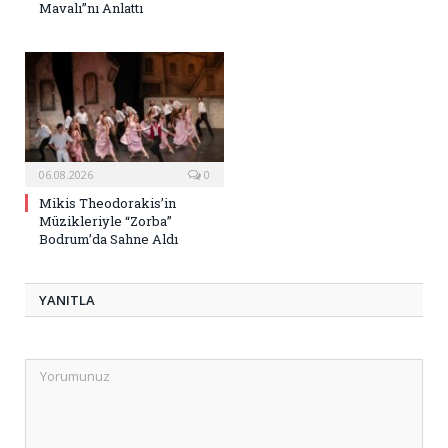
Mavalı”nı Anlattı
06.08.2026
0
Mikis Theodorakis’in
Müzikleriyle “Zorba”
Bodrum’da Sahne Aldı
YANITLA