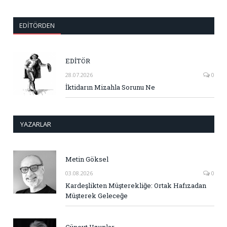
EDITÖRDEN
EDİTÖR
28.07.2026
0
İktidarın Mizahla Sorunu Ne
YAZARLAR
Metin Göksel
03.08.2026
0
Kardeşlikten Müşterekliğe: Ortak Hafızadan
Müşterek Geleceğe