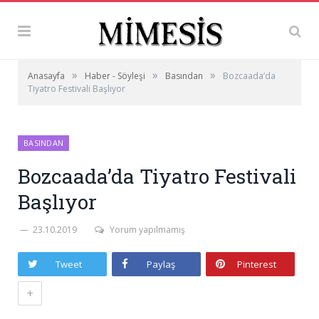
»
»
»
Anasayfa
Haber - Söyleşi
Basından
Bozcaada’da
Tiyatro Festivali Başlıyor
BASINDAN
Bozcaada’da Tiyatro Festivali
Başlıyor
23.10.2019
Yorum yapılmamış
Tweet
Paylaş
Pinterest
+