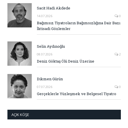
Sacit Hadi Akdede
14.07.2026
0
Bağımsız Tiyatroların Bağımsızlığına Dair Bazı
İktisadi Gözlemler
Selin Aydınoğlu
08.07.2026
2
Deniz Göktaş Ölü Deniz Üzerine
Dikmen Gürün
07.07.2026
0
Gerçeklerle Yüzleşmek ve Belgesel Tiyatro
AÇIK KÖŞE