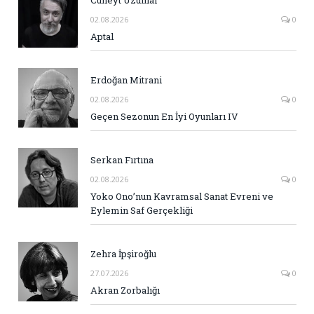
Cüneyt Uzunlar
02.08.2026
0
Aptal
Erdoğan Mitrani
02.08.2026
0
Geçen Sezonun En İyi Oyunları IV
Serkan Fırtına
02.08.2026
0
Yoko Ono’nun Kavramsal Sanat Evreni ve
Eylemin Saf Gerçekliği
Zehra İpşiroğlu
27.07.2026
0
Akran Zorbalığı