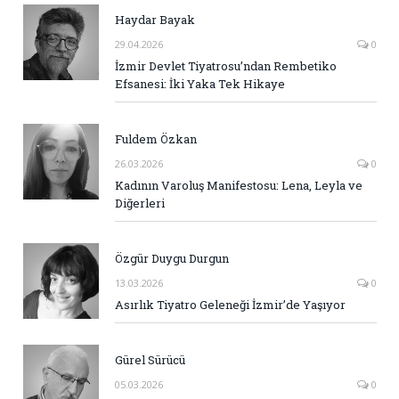
Haydar Bayak
29.04.2026
0
İzmir Devlet Tiyatrosu’ndan Rembetiko
Efsanesi: İki Yaka Tek Hikaye
Fuldem Özkan
26.03.2026
0
Kadının Varoluş Manifestosu: Lena, Leyla ve
Diğerleri
Özgür Duygu Durgun
13.03.2026
0
Asırlık Tiyatro Geleneği İzmir’de Yaşıyor
Gürel Sürücü
05.03.2026
0